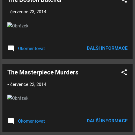
kruh. Nevím sice, jak to měla Blacksheep s
prvním fórem, které měla na lide.cz, ale já mám
-
července 23, 2014
takové zkušenosti. Druhé fórum blogu, které
bylo přímo zde na blogu, když blog.cz přidal tuto
funkci, tak mělo docela velký ohlas, ale jak to na
našich fórech bývá, za pár týdnů upadlo do
neaktivity, pár měsíců poté blog.cz tuto fukci
DALŠÍ INFORMACE
Okomentovat
odebral, to znamenalo, že fórum bylo zrušeno,
další fórum bylo založeno minulý rok, osud se
opakoval, velká aktivita, neaktivita a pak
The Masterpiece Murders
neznámo proč bylo zrušeno poskytovatelem.
Současné fórum je ve stádiu neaktivity. Nechci
-
července 22, 2014
po ...
DALŠÍ INFORMACE
Okomentovat