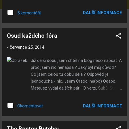
podaří vystihnout jeho styl smyslu pro humor a
výsměchu a o nic nepříjdete. Komentáře k
DALŠÍ INFORMACE
5 komentářů
Submachine 6 na serveru Y Myslím si, že tento
komentář má hodně velkou hloubku. Je to,
nejspíš značí, že ta hra je, což znamená, že
Osud každého fóra
existuje, trapna nejspíš značí, že se dotyčný při
hře trápil, ale tím že to označil jako hru si to
-
července 25, 2014
podle mě užil. Má recht! Tohle už začíná být
hodně smutné. Idiot řeší hodnocení idioty.
Již delší dobu jsem chtěl na blog něco napsat. A
Nobody cares. Vrať se zpátky k sfgame.
proč jsem nic nenapsal? Jaký byl můj důvod?
Bohužel musím konstatovat, že kravína se v
Co jsem celou tu dobu dělal? Odpověď je
Submachine asi nedočkáme. Gdibi ti nigdo
jednoduchá - nic. Jsem Crsod, ne(bo) Oqapo.
nepomohl, zkus se něgdi obrátit na Gdaňsk.
Mateusz vydal dalších pár HD verzí, Sub3, Sub4,
Komentáře k Submachine 5 na serveru Y Víš,
DMT2, DMT1, ale jinak se neděje nic o čem by
ony onlinovky nejsou jenom skákačky, které se
se dalo psát. Za poslední roky, je tento měsíc
ovládají šipkama... Víš, ony onlinovky nejsou
DALŠÍ INFORMACE
Okomentovat
jeden z nejméně aktivních. Pokud si taky
jenom skákačky, kde máš úrovně... Tak o tom
pamatujete na fórum, tak to znovu upadlo do
musíš říct pa...
neaktivity. S fóry to byl vždycky začarovaný
The Boston Butcher