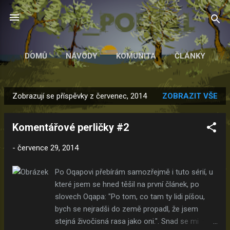
Přeskočit na hlavní obsah
DOMŮ
NÁVODY
KOMUNITA
ČLÁNKY
Zobrazují se příspěvky z červenec, 2014
ZOBRAZIT VŠE
P
ř
Komentářové perličky #2
í
s
-
července 29, 2014
p
ě
Po Oqapovi přebírám samozřejmě i tuto sérií, u
v
které jsem se hned těšil na první článek, po
k
slovech Oqapa: "Po tom, co tam ty lidi píšou,
y
bych se nejradši do země propadl, že jsem
stejná živočisná rasa jako oni.". Snad se mi