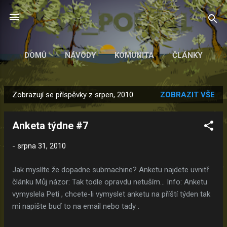
Přeskočit na hlavní obsah
DOMŮ
NÁVODY
KOMUNITA
ČLÁNKY
Zobrazují se příspěvky z srpen, 2010
ZOBRAZIT VŠE
P
ř
Anketa týdne #7
í
s
-
srpna 31, 2010
p
ě
Jak myslíte že dopadne submachine? Anketu najdete uvnitř
v
článku Můj názor: Tak todle opravdu netuším... Info: Anketu
k
vymyslela Peti , chcete-li vymyslet anketu na příští týden tak
y
mi napište buď to na email nebo tady .