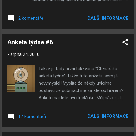
co nejchytlavější FanArt a brzy budu nominovat
od každého FanArtistu jeden 'nejlepší' fanart
DALŠÍ INFORMACE
2 komentáře
který půjde do soutěže. Pokud tedy bude ten
daný člověk souhlasit z účastí. Kiko9 - Jádro
Submachine (sub7) Originální velikost
Anketa týdne #6
___________________________________
________________ Peti - Noviny z CF (CF1)
-
srpna 24, 2010
Originální velikost
___________________________________
Takže je tady první takzvaná "Čtenářská
________________ Vladana - Agentka Kara
anketa týdne", takže tuto anketu jsem já
(CF) Originální velikost
nevymyslel! Myslíte že někdy uvidíme
___________________________________
postavu ze submachine za kterou hrajem?
_____________ Já - Náměstí v DaymareTown
Anketu najdete uvnitř článku. Můj názor: Já
4 (DMT4) Originální velikost
myslím že v souladu z grafickým "zvykem",
___________________________________
že se po celou hru neukázal žádná živá ani
_____________ Ent - Submachine 7 (sub7)
DALŠÍ INFORMACE
17 komentářů
mrtvá postava, takže já si myslím že šance
Originální velikost Ent - Submachine FLF
neni, ale zajímalo by mě jak postava vypadá.
(subFLF) - inspirováno upoutávacím článkem na
Info: Anketu vymyslel Ent , chcete-li vymyslet