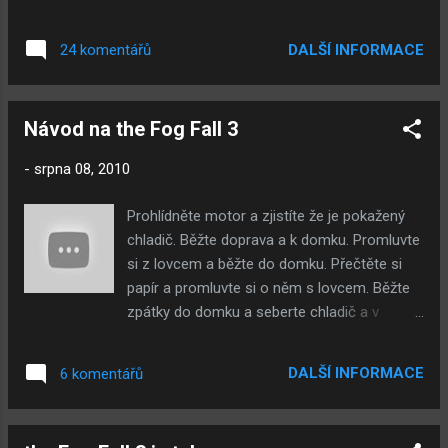
jste chtěli nový design blogu? Anketu najdete
uvnitř článku Moje odpověď: Fog Fall 3, hodně
DALŠÍ INFORMACE
24 komentářů
se mi ta hra zalíbila. Info: Nový design se chystá
na: září/říjen
Návod na the Fog Fall 3
-
srpna 08, 2010
Prohlídněte motor a zjistíte že je pokažený
chladič. Běžte doprava a k domku. Promluvte
si z lovcem a běžte do domku. Přečtěte si
papír a promluvte si o něm s lovcem. Běžte
zpátky do domku a seberte chladič a v
koupelně maso. Běžte k autu a vyměňte
chladiče. Jeďte do města a promluvte si s
DALŠÍ INFORMACE
6 komentářů
prodavačem v obchodě. Koukněte se na
menu obchodu a běžte zpátky za lovcem a
dejte mu peníze od prodavače. Otevřelo se