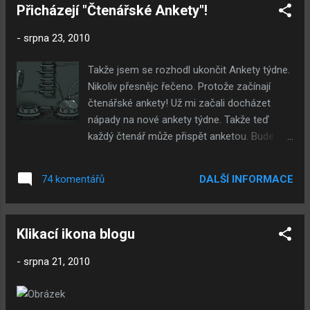
sub32 Originální velikost Ent - Barvy v
Přicházejí "Čtenářské Ankety"!
anketu na příští týden, napište mi na email
Submachine (sub) Originální vel...
nebo sem .
-
srpna 23, 2010
Takže jsem se rozhodl ukončit Ankety týdne.
Nikoliv přesnějc řečeno. Protože začínají
čtenářské ankety! Už mi začali docházet
nápady na nové ankety týdne. Takže teď
každý čtenář může přispět anketou. Bude
uvedena jako anketa týdne. Někdy (v řítkých
případech) přispěju i já. Aby se tu dostala
DALŠÍ INFORMACE
74 komentářů
vaše Anketa týdne nebo-li řečeno Čtenářská
Anketa, stačí na můj e-mail nebo do
komentářů napsat tyto věci: Zaprvé otázku
Klikací ikona blogu
ankety, a za druhé možnosti odpovědi.
Potom musím anketu schválit. Takže anketu
-
srpna 21, 2010
týdne #6 uveřejním po první ohlášené anketě,
nejlépe dnes, nejhůře ve Středu.
Mimochodem vaše přezdívka bude napsána