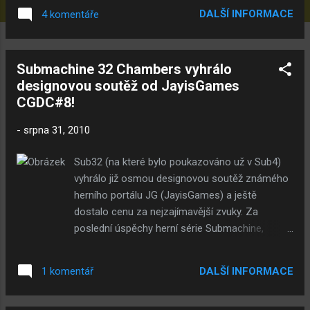
DALŠÍ INFORMACE
4 komentáře
Submachine 32 Chambers vyhrálo
designovou soutěž od JayisGames
CGDC#8!
-
srpna 31, 2010
Sub32 (na které bylo poukazováno už v Sub4)
vyhrálo již osmou designovou soutěž známého
herního portálu JG (JayisGames) a ještě
dostalo cenu za nejzajímavější zvuky. Za
poslední úspěchy herní série Submachine,
nebylo divu že Sub32 výhralo... Takže stačí už
jen Skutníkovi pogratulovat.
DALŠÍ INFORMACE
1 komentář