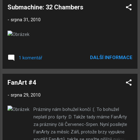
Submachine: 32 Chambers
-
srpna 31, 2010
DALŠÍ INFORMACE
1 komentář
FanArt #4
-
srpna 29, 2010
Prázniny nám bohužel končí :(. To bohužel
neplatí pro šprty :D. Takže tady máme FanÁrty
za prázniny čili Červenec-Srpen. Nyní posílejte
FanArty za měsíc Září, protože brzy vypukne
soutěž FanArtů, takže se snažte příště nakreslit