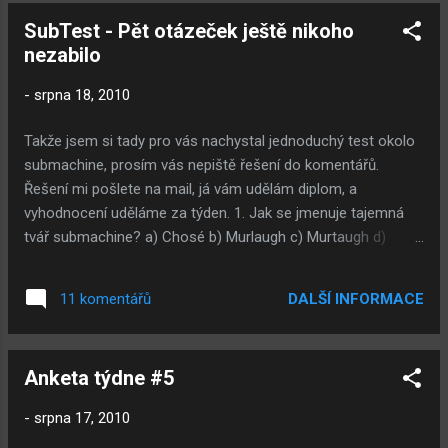
Poslední věc, na Facebookku jsem se
SubTest - Pět otázeček ještě nikoho
dozvěděl na čem v poslední době Mateusz
nezabilo
Skutník pracuje. Pracuje na svích komiksech
a nějaké podobné hry jako je Great house
-
srpna 18, 2010
escape.
Takže jsem si tady pro vás nachystal jednoduchý test okolo
submachine, prosím vás nepiště řešení do komentářů.
Řešení mi pošlete na mail, já vám udělám diplom, a
vyhodnocení uděláme za týden. 1. Jak se jmenuje tajemná
tvář submachine? a) Chosé b) Murlaugh c) Murtaugh d)
Mukraugh e) Marie Terezie 2. Kdy bylo vydáno první
submachine? a) 2003 b) 2004 c) 2005 d) 2006 3. Kdy byl
DALŠÍ INFORMACE
11 komentářů
vytvořen tento blog (subblog)? a) 2006 b) 2007 c) 2008 4.
Kdy jsem převzal tento blog? a) Prosinec 2008 b) Únor 2009
c) Březen 2009 d) Květen 2009 5. Kdy a jaké submachine
Anketa týdne #5
bylo poprvé v designové soutěži JayilsGames? a) 2006 -
Submachine 3 b) 2006 - Submachine Zero c) 2007 -
-
srpna 17, 2010
Submachine FLF d) 2010 - Submachine 32 Chambers