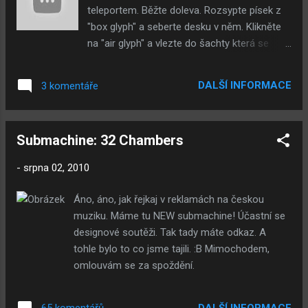
atomovou válku. Takže, hodně štěstí.
teleportem. Běžte doleva. Rozsypte písek z
"box glyph" a seberte desku v něm. Klikněte
na "air glyph" a vlezte do šachty která se
otevřela. V šachtě seberte druhý zelený
kámen a projděte šachtou dolů. Běžte doleva
DALŠÍ INFORMACE
3 komentáře
seberte "lever handle" a na kraji třetí zelený
kámen. Běžte podle malby nahorů a seberte
druhou desku. Potom běžte dolů a 2x doleva
Submachine: 32 Chambers
a "lever handle" strčte do díry a zmáčkněte
na něj. Běžte zpět k malbě a jděte dolů,
-
srpna 02, 2010
seberte opřenou tyč a běžte doprava.
Seberte nad dírou, na stojanu mísu. Běžte 2x
Áno, áno, jak řejkaj v reklamách na českou
doprava a tam naklikejte symbol s popiskem
muziku. Máme tu NEW submachine! Účastní se
"air" o jedno doprava "wind" a seberte čtvrtý
designové soutěži. Tak tady máte odkaz. A
zelený kámen, a zase o jedno naklikejte "fire"
tohle bylo to co jsme tajili. :B Mimochodem,
a rozsypte "box glyph" a seberte z něj
omlouvám se za spoždění.
kamenou kouli. Běžte doleva 3x a dolů.
Vložte tyč do díry a seberte první topas,
seberte pátý zelený kámen a běžte dolů.
DALŠÍ INFORMACE