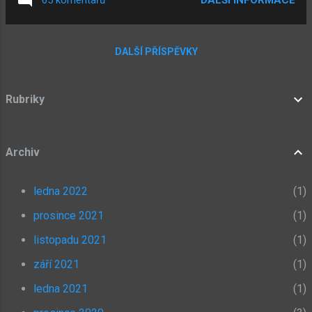
65 komentářů
Běžte 3x doprava a pod kruh s oblyčejem...
DALŠÍ PŘÍSPĚVKY
Rubriky
Archiv
ledna 2022
1
prosince 2021
1
listopadu 2021
1
září 2021
1
ledna 2021
1