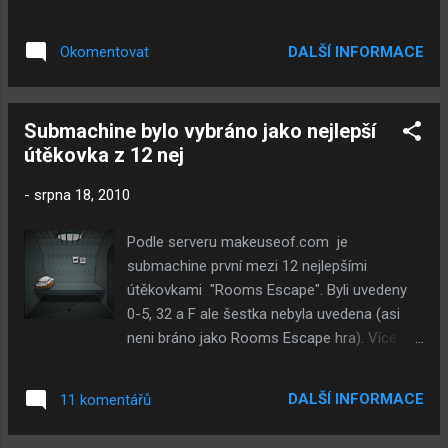
u ankety, aby ostatní čtenáři věděli kdo
anketu vymyslel.
DALŠÍ INFORMACE
Okomentovat
Submachine bylo vybráno jako nejlepší
útěkovka z 12 nej
-
srpna 18, 2010
Podle serveru makeuseof.com je
submachine první mezi 12 nejlepšími
útěkovkami "Rooms Escape". Byli uvedeny
0-5, 32 a F ale šestka nebyla uvedena (asi
neni bráno jako Rooms Escape hra). Více si
přečtěte v otkazu na server (nahoře). A co
se týče dalších věcí a to facebooku. Brzy se
DALŠÍ INFORMACE
11 komentářů
dočkáte nových místností v SNEE na FB
můžete najít pár screenshootů těchto míst.