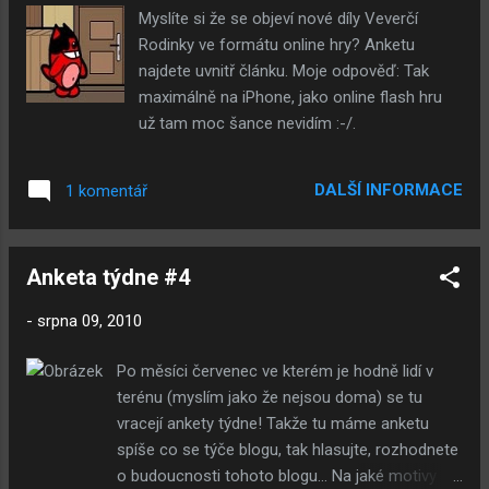
Myslíte si že se objeví nové díly Veverčí
Rodinky ve formátu online hry? Anketu
najdete uvnitř článku. Moje odpověď: Tak
maximálně na iPhone, jako online flash hru
už tam moc šance nevidím :-/.
DALŠÍ INFORMACE
1 komentář
Anketa týdne #4
-
srpna 09, 2010
Po měsíci červenec ve kterém je hodně lidí v
terénu (myslím jako že nejsou doma) se tu
vracejí ankety týdne! Takže tu máme anketu
spíše co se týče blogu, tak hlasujte, rozhodnete
o budoucnosti tohoto blogu... Na jaké motivy by