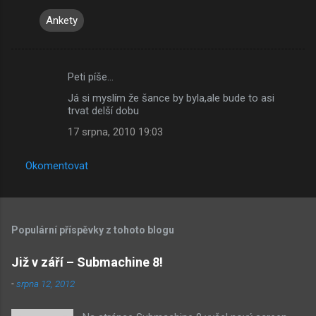
Ankety
Peti píše…
K
Já si myslím že šance by byla,ale bude to asi
o
trvat delší dobu
m
17 srpna, 2010 19:03
e
n
Okomentovat
t
á
ř
Populární příspěvky z tohoto blogu
e
Již v září – Submachine 8!
-
srpna 12, 2012