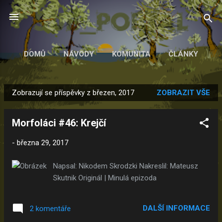
Přeskočit na hlavní obsah
DOMŮ
NÁVODY
KOMUNITA
ČLÁNKY
Zobrazují se příspěvky z březen, 2017
ZOBRAZIT VŠE
P
ř
Morfoláci #46: Krejčí
í
s
-
března 29, 2017
p
ě
Napsal: Nikodem Skrodzki Nakreslil: Mateusz
v
Skutnik Originál | Minulá epizoda
k
y
DALŠÍ INFORMACE
2 komentáře