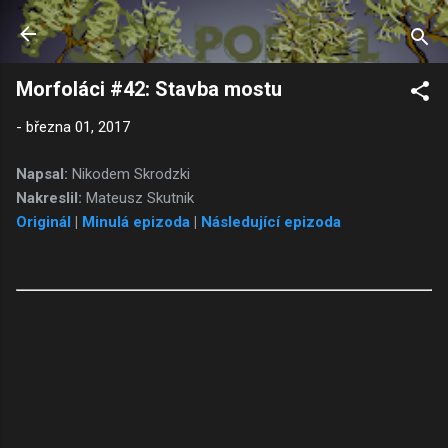
Přeskočit na hlavní obsah
Morfoláci #42: Stavba mostu
-
března 01, 2017
Napsal:
Nikodem Skrodzki
Nakreslil:
Mateusz Skutnik
Originál
|
Minulá epizoda
|
Následující epizoda