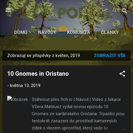
Přeskočit na hlavní obsah
DOMŮ
NÁVODY
KOMUNITA
ČLÁNKY
Zobrazují se příspěvky z květen, 2019
ZOBRAZIT VŠE
P
ř
10 Gnomes in Oristano
í
s
-
května 13, 2019
p
ě
Stáhnout přes Itch.io | Návod | Video z lokace
v
Včera Mateusz vydal novou epizodu 10
k
Gnomes ze sardinského Oristana. Trpaslíci jsou
y
tentokrát zasazeni do prostředí kamenných
zídek s vlezem uprostřed, který vede ke