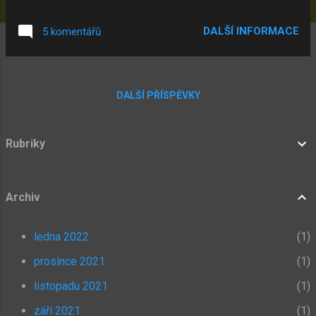
studánce. Uvnitř článku budete mít už tradičně
mapu.
DALŠÍ INFORMACE
5 komentářů
DALŠÍ PŘÍSPĚVKY
Rubriky
Archiv
ledna 2022
1
prosince 2021
1
listopadu 2021
1
září 2021
1