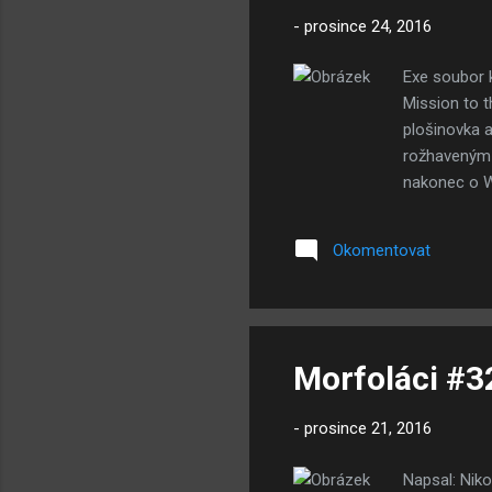
-
prosince 24, 2016
Exe soubor k
Mission to t
plošinovka a
rožhaveným k
nakonec o W
veselé Vánoc
já ne a dopa
Okomentovat
blábolení.
Morfoláci #3
-
prosince 21, 2016
Napsal: Niko