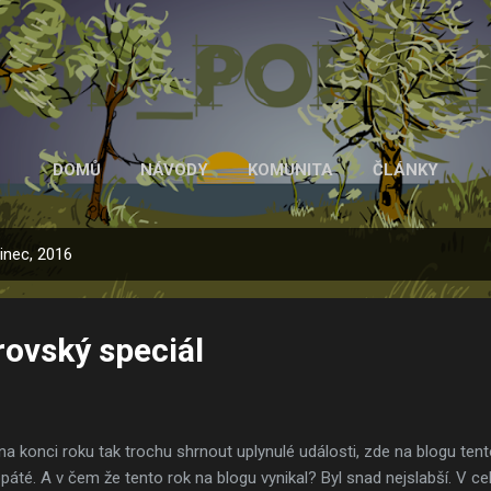
Přeskočit na hlavní obsah
DOMŮ
NÁVODY
KOMUNITA
ČLÁNKY
inec, 2016
rovský speciál
í na konci roku tak trochu shrnout uplynulé události, zde na blogu tent
té. A v čem že tento rok na blogu vynikal? Byl snad nejslabší. V c