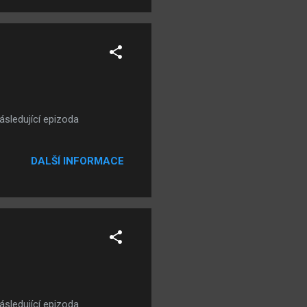
ásledující epizoda
DALŠÍ INFORMACE
ásledující epizoda