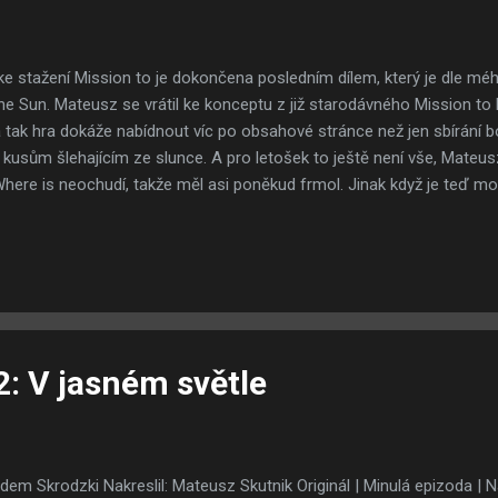
e stažení Mission to je dokončena posledním dílem, který je dle méh
he Sun. Mateusz se vrátil ke konceptu z již starodávného Mission to 
 tak hra dokáže nabídnout víc po obsahové stránce než jen sbírání 
usům šlehajícím ze slunce. A pro letošek to ještě není vše, Mateusz 
here is neochudí, takže měl asi poněkud frmol. Jinak když je teď mo
e a šťastný nový rok 2017, doufám, že jste si vánoční dárky připravo
dlo to mizerně. Jinak Vás taky neochudím a tradičně na Silvestra vyjd
2: V jasném světle
dem Skrodzki Nakreslil: Mateusz Skutnik Originál | Minulá epizoda | N