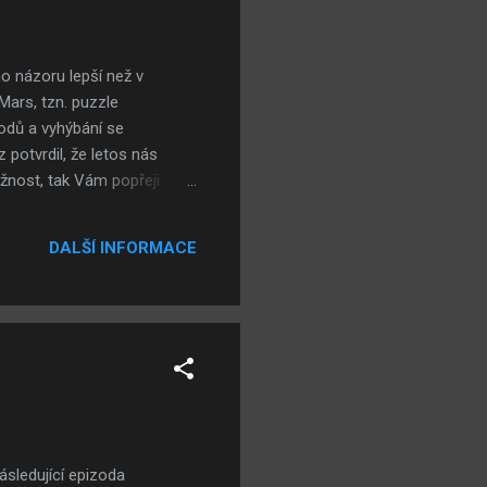
o názoru lepší než v
Mars, tzn. puzzle
bodů a vyhýbání se
potvrdil, že letos nás
žnost, tak Vám popřeji
vali už v červenci, protože
e shrnutí roku a nějaké to
DALŠÍ INFORMACE
ásledující epizoda