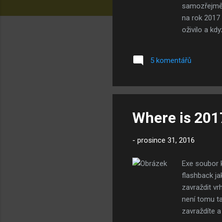
samozřejmě p
na rok 2017 
oživilo a kd
ještě aktuál
když je v gr
5 komentářů
minulé roky:
2013 - 96 lid
2010 - 154 li
Where is 201
-
prosince 31, 2016
Exe soubor k
flashback ja
zavraždit vr
není tomu ta
zavraždíte a