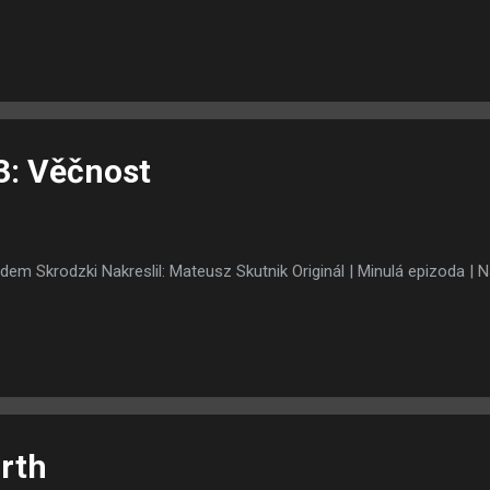
vali na flashi, HTML5 nebo jakékoliv jiné internetové platformě, ale pr
doufejme, že po " Gone Wrong " roku 2016 Mateusze Skutníka přijde n
me Makeru, protože to už je frustrující.
3: Věčnost
dem Skrodzki Nakreslil: Mateusz Skutnik Originál | Minulá epizoda | N
arth