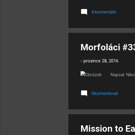
hry by fungo
ke stažení, 
4 komentáře
cvičení z Ga
Morfoláci #3
-
prosince 28, 2016
Napsal: Niko
Okomentovat
Mission to E