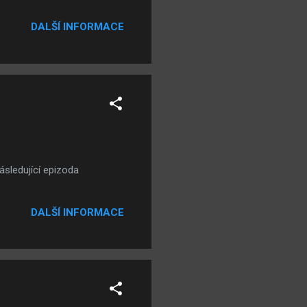
ostě ne jako regulerní hra
ěco lepšího než jen krátké
DALŠÍ INFORMACE
ásledující epizoda
DALŠÍ INFORMACE