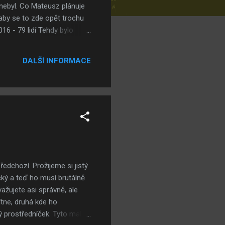
 nebyl. Co Mateusz plánuje
 aby se to zde opět trochu
16 - 79 lidí Tehdy bylo
 to vypadá i celkem vtipně,
Rekordy v návštěvnosti za
DALŠÍ INFORMACE
133 lidí Rok 2013 - 6. února
í Rok 2010 - 19. prosince
ředchozí. Prožijeme si jistý
cký a teď ho musí brutálně
ažujete asi správně, ale
ítne, druhá kde ho
ný prostředníček. Tyto malé