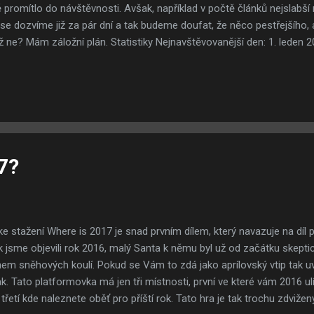
romítlo do návštěvnosti. Avšak, například v počtě článků nejslabší
se dozvíme již za pár dní a tak budeme doufat, že něco pestřejšího,
yž ne? Mám záložní plán. Statistiky Nejnavštěvovanější den: 1. leden 20
ní Submachine 10 a zde pomalu dozníval ten boom, který vznikl a ono
afu na špičce 1. leden a ostatních 365 dní návštěvnost už jen klesá. 
 Rok 2015 - 21. prosince 2015 - 178 lidí Rok 2014 - 14. března 2014 - 
í Rok 2012 - 28. září 2012 - 207 lidí Rok 2011 - 8. ledna 2011 - 96 lid
dí Rok 2009 - 10. ří...
7?
e stažení Where is 2017 je snad prvním dílem, který navazuje na díl p
k jsme objevili rok 2016, malý Santa k němu byl už od začátku skepti
hem sněhových koulí. Pokud se Vám to zdá jako aprílovský vtip tak uv
k. Tato platformovka má jen tři místnosti, první ve které vám 2016 ul
 třetí kde naleznete oběť pro příští rok. Tato hra je tak trochu zdviže