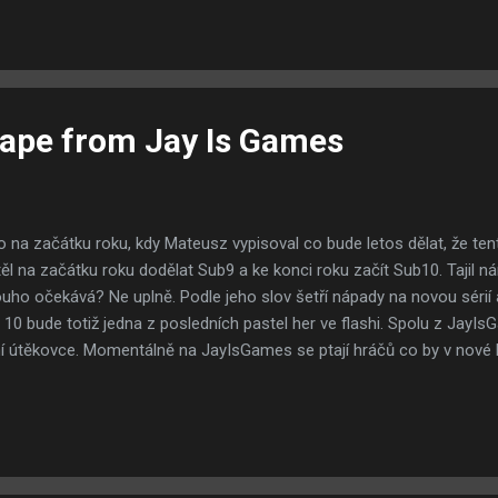
scape from Jay Is Games
 na začátku roku, kdy Mateusz vypisoval co bude letos dělat, že te
l na začátku roku dodělat Sub9 a ke konci roku začít Sub10. Tajil ná
ouho očekává? Ne uplně. Podle jeho slov šetří nápady na novou sérií
0 bude totiž jedna z posledních pastel her ve flashi. Spolu z JayIsG
lní útěkovce. Momentálně na JayIsGames se ptají hráčů co by v nové hř
unk, který podle všeho ze Submachine vymizel. Mateusz totiž pro JI
 zajímavých informací. Pastel Tým je pravděpodobně neaktivní z dův
podle Mateuszových slov se o to pokoušeli ne úplně úspěšně. Mateu
ladenou otázku od jakého dílu má o ději Submachine jasno.