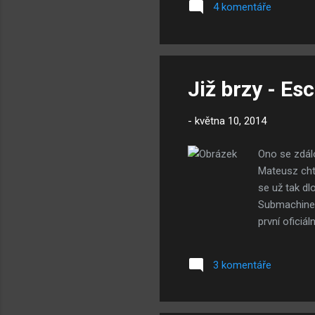
4 komentáře
Již brzy - E
-
května 10, 2014
Ono se zdálo
Mateusz chtě
se už tak dl
Submachine 1
první oficiá
vede steamp
celkem dost
3 komentáře
platformu, 
na dlouho k