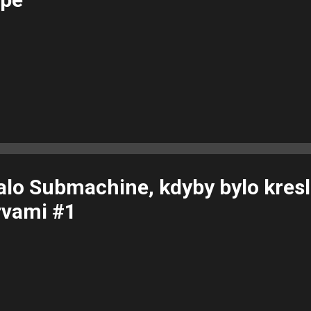
alo Submachine, kdyby bylo kres
rvami #1