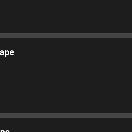
ape
ape