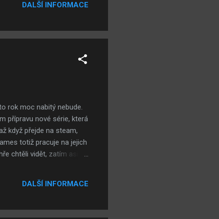
DALŠÍ INFORMACE
nto rok moc nabitý nebude.
m přípravu nové série, která
 až když přejde na steam,
ames totiž pracuje na jejich
e chtěli vidět, zatím asi
G udělal rozhovor a je tam
odu přechodu na jinou
DALŠÍ INFORMACE
sz také prozradil odpověď