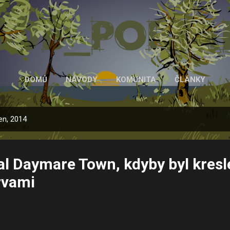
Přeskočit na hlavní obsah
DOMŮ
NÁVODY
KOMUNITA
ČLÁNKY
en, 2014
al Daymare Town, kdyby byl kres
rvami