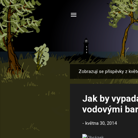
Zobrazují se příspěvky z květ
P
ř
í
Jak by vypad
s
p
vodovými ba
ě
v
-
května 30, 2014
k
y