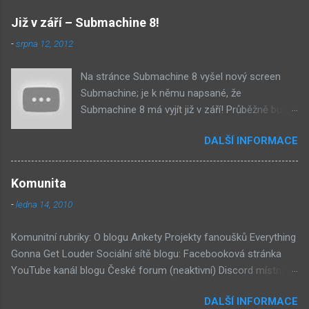
e
n
Již v září – Submachine 8!
t
-
srpna 12, 2012
á
Na stránce Submachine 8 vyšel nový screen
ř
Submachine; je k němu napsané, že
e
Submachine 8 má vyjít již v září! Průběžně budu
přidávat zveřejněné screeny! Asi první
DALŠÍ INFORMACE
zveřejněný materiál ze Submachine 8. Zvukové
pozadí menu. První screen, který se na stránce
objevil, zdá se spíše jako takové 'logo'. Screen
Komunita
byl na stránce Sub8 ale nyní je tam ten pod
-
ledna 14, 2010
tímhle. Další screen, vypadá velmi zajímavě.
Vypadá podobně jako systém padacího mostu
Komunitní rubriky: O blogu Ankety Projekty fanoušků Everything
v DaymareTown 1 ( stránka sub8 ) Screen, který
Gonna Get Louder Sociální sítě blogu: Facebooková stránka
se objevil jako ikona her na PastelPortal.com,
YouTube kanál blogu České forum (neaktivní) Discord místnost
vypadá to snad že vystoupíme z Liziny lodi,
Externí odkazy: Mateusz Skutnik Facebook Patreon YouTube
ovšem v páte vrstě (čili jiné dimenzi) a co je ten
DALŠÍ INFORMACE
Vimeo Twitch Discord Twitter Instagram Pastelland Forum
bílý kámen by mě taky dost zajímalo. Mateusz u