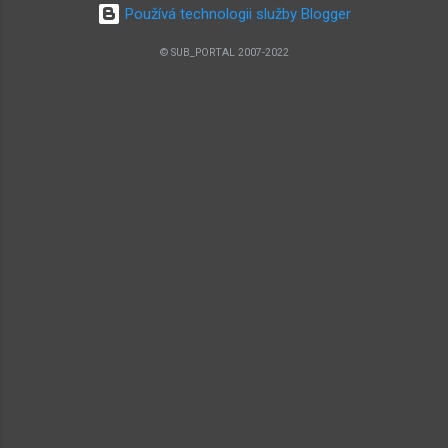
Používá technologii služby Blogger
Copper plate 076 Místnost cesty Road room
Teorie: Teorie azylu , Teorie SubMURchine , Teorie
© SUB_PORTAL 2007-2022
lidského terče ( Death Road) 100 Místnost
výzkumu sub-botů Sub-bot research room Lze
použít: Wisdom gem 103 Starověké ruiny Ancient
ruins Lze použít: 2× Dragon tongue 104 Starověká
sekce Ancient section 128 Centrum pro úpravy
subnetu Subnet editing cen...