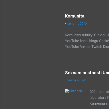
jako syst
PastelPor
je ten bí
Komunita
další, pr
-
ledna 14, 2010
příjde za
Hmm... Da
Komunitní rubriky: O blogu
YouTube kanál blogu České 
YouTube Vimeo Twitch Disc
Wiki Seznam nejdiskutovaněj
Submachine 8: The Plan (16
(74) Submachine 6 v sobotu?
vlivy #1: UVB-76 (49) Pod 
Seznam místností Uni
-
června 10, 2010
000 Laborat
laboratoře 
Kamenná smy