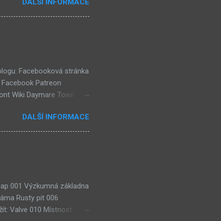
DALŠÍ INFORMACE
e objevil jako ikona her na
tě (čili jiné dimenzi) a co
už nemůže nejspíš ukázat
ě a podobně. Mě ten screen
ví dost flóry i strojů
 blogu: Facebooková stránka
k Facebook Patreon
ront Wiki Daymare Town
rse, číselné lokace (240)
DALŠÍ INFORMACE
házejí "Čtenářské Ankety"!
eaktuální) (54) Kulturní
 Soap 001 Výzkumná základna
jáma Rusty pit 006
ít: Valve 010 Místnost