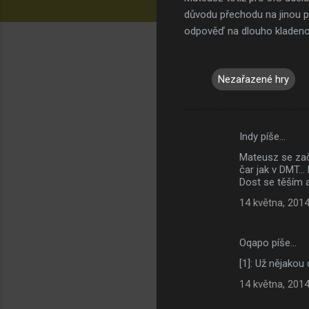
důvodu přechodu na jinou p
odpověď na dlouho kladenou
Nezařazené hry
Indy píše…
K
Mateusz se zač
o
čar jak v DMT..
m
Dost se těším 
e
14 května, 2014
n
t
Oqapo píše…
á
[1]: Už nějakou
ř
14 května, 2014
e