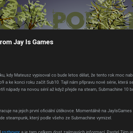
Přeskočit na hlavní obsah
 from Jay Is Games
ku, kdy Mateusz vypisoval co bude letos dělat, že tento rok moc nab
9 a ke konci roku začít Sub10. Tajil nám přípravu nové série, která 
etří nápady na novou sérií až když přejde na steam, Submachine 10 b
racuje na jejich první oficiální útěkovce. Momentálně na JayIsGames
 vede steampunk, který podle všeho ze Submachine vymizel.
al
rozhovor
a je tam celkem dost zajímavých informací. Pastel Tým j