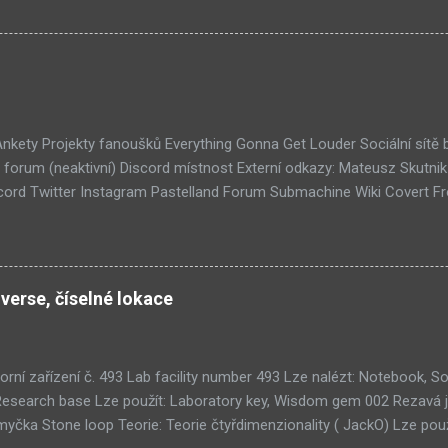
ém padacího mostu v DaymareTown 1 ( stránka sub8 ) Screen, který s
tal.com, vypadá to snad že vystoupíme z Liziny lodi, ovšem v páte vrs
lý kámen by mě taky dost zajímalo. Mateusz u toho screenu řekl, že 
otože screeny by byli moc spoileroidní. Ale psal něco o svěcené vod
jímavý, a pro submachine, celkem netypický. Zdá se, že v Sub8 se dosta
lší velmi zajímavá místnost. Posloucháme bílý šutry? Taky se...
 Ankety Projekty fanoušků Everything Gonna Get Louder Sociální sítě
forum (neaktivní) Discord místnost Externí odkazy: Mateusz Skutni
ord Twitter Instagram Pastelland Forum Submachine Wiki Covert F
ších článků: Již v Září - Submachine 8 (376) Seznam místností Unive
1) Submachine 10: The Exit (93) Submachine 9: The Temple (89) Přic
 (70) Submachine: 32 Chambers (65) Covert Front 4: Spark of Life (N
tímto článkem probíhá všeobecná diskuze
verse, číselné lokace
orní zařízení č. 493 Lab facility number 493 Lze nalézt: Notebook,
Research base Lze použít: Laboratory key, Wisdom gem 002 Rezavá 
čka Stone loop Teorie: Teorie čtyřdimenzionality ( JackO) Lze použ