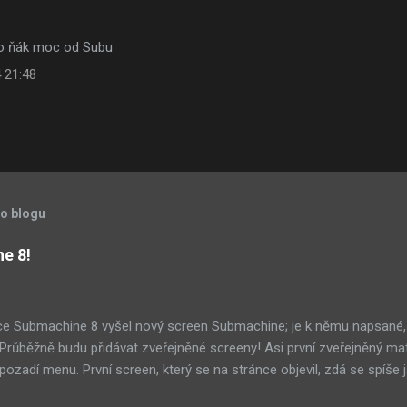
to ňák moc od Subu
 21:48
to blogu
ne 8!
ce Submachine 8 vyšel nový screen Submachine; je k němu napsané,
í! Průběžně budu přidávat zveřejněné screeny! Asi první zveřejněný ma
ozadí menu. První screen, který se na stránce objevil, zdá se spíše j
ránce Sub8 ale nyní je tam ten pod tímhle. Další screen, vypadá vel