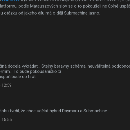
latformu, podle Mateuszových slov se o to pokoušeli ne úplně úspěš
 otázku od jakého dílu má o ději Submachine jasno.
íná docela vykrádat... Stejny beravny schéma, neuvěřitelná podobn
. Hmm... To bude pokousáníčko :3
aspoň bude co hrát
 12:59
 dobu tvrdil, že chce udělat hybrid Daymaru a Submachine .
 15:55