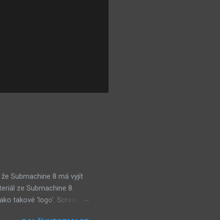
 že Submachine 8 má vyjít
teriál ze Submachine 8.
ako takové 'logo'. Screen
mi zajímavě. Vypadá podobně