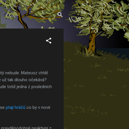
itý nebude. Mateusz chtěl
se už tak dlouho očekává?
ude totiž jedna z posledních
 se
ptají hráčů
co by v nové
e pravděpodobně neaktivní z