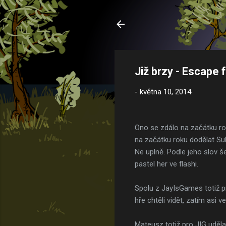
Již brzy - Escape
-
května 10, 2014
Ono se zdálo na začátku ro
na začátku roku dodělat Sub
Ne uplně. Podle jeho slov š
pastel her ve flashi.
Spolu z JayIsGames totiž p
hře chtěli vidět, zatím asi
Mateusz totiž pro JIG uděl