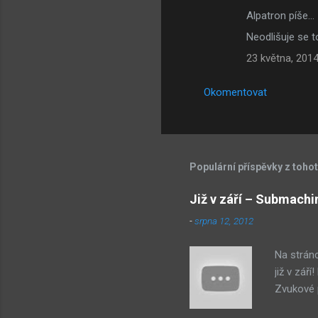
Alpatron píše…
Neodlišuje se 
23 května, 2014
Okomentovat
Populární příspěvky z toho
Již v září – Submachi
-
srpna 12, 2012
Na strán
již v zář
Zvukové p
byl na st