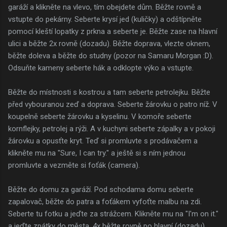
garáží a klikněte na vlevo, tím obejdete dům. Běžte rovně a
vstupte do pekárny. Seberte krysí jed (kuličky) a odštípněte
pomocí kleští lopatky z prkna a seberte je. Běžte zase na hlavní
ulici a běžte 2x rovně (dozadu). Běžte doprava, vlezte oknem,
běžte doleva a běžte do studny (pozor na Samaru Morgan :D).
Odsuňte kameny seberte hák a odklopte výko a vstupte.
Běžte do místnosti s kostrou a tam seberte petrolejku. Běžte
před vybouranou zeď a doprava. Seberte žárovku o patro níž. V
koupelně seberte žárovku a kyselinu. V komoře seberte
kornflejky, petrolej a rýži. A v kuchyni seberte zápalky a v pokoji
žárovku a opusťte kryt. Teď si promluvte s prodávačem a
klikněte mu na "Sure, I can try." a ještě si s ním jednou
promluvte a vezměte si foťák (camera).
Běžte do domu za garáží. Pod schodama domu seberte
zapalovač, běžte do patra a foťákem vyfoťte malbu na zdi.
Seberte tu fotku a jeďte za strážcem. Klikněte mu na "I'm on it."
a jeďte zpátky do města. 4x běžte rovně po hlavní (dozadu)