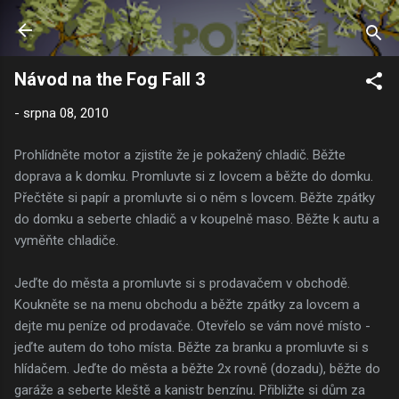
Přeskočit na hlavní obsah
Návod na the Fog Fall 3
-
srpna 08, 2010
Prohlídněte motor a zjistíte že je pokažený chladič. Běžte
doprava a k domku. Promluvte si z lovcem a běžte do domku.
Přečtěte si papír a promluvte si o něm s lovcem. Běžte zpátky
do domku a seberte chladič a v koupelně maso. Běžte k autu a
vyměňte chladiče.
Jeďte do města a promluvte si s prodavačem v obchodě.
Koukněte se na menu obchodu a běžte zpátky za lovcem a
dejte mu peníze od prodavače. Otevřelo se vám nové místo -
jeďte autem do toho místa. Běžte za branku a promluvte si s
hlídačem. Jeďte do města a běžte 2x rovně (dozadu), běžte do
garáže a seberte kleště a kanistr benzínu. Přibližte si dům za