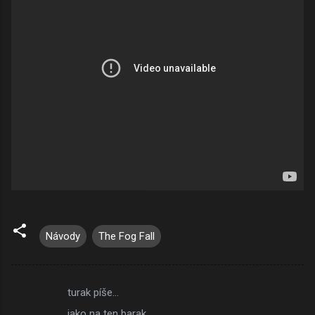
Návody
The Fog Fall
turak píše…
K
jako na ten barak