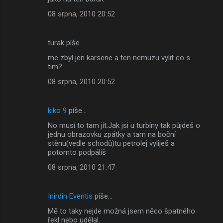
o
08 srpna, 2010 20:52
m
e
turak píše…
n
me zbyl jen karsene a ten nemuzu vylit co s
t
tim?
á
08 srpna, 2010 20:52
ř
e
kiko 9
píše…
No musí to tam jít.Jak jsi u turbíny tak půjdeš o
jednu obrazovku zpátky a tam na boční
stěnu(vedle schodů)tu petrolej vyliješ a
potomto podpálíš
08 srpna, 2010 21:47
Inirdin Eventis
píše…
Mě to taky nejde možná jsem něco špatného
řekl nebo udělal.