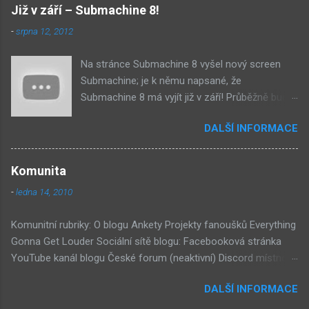
Již v září – Submachine 8!
-
srpna 12, 2012
Na stránce Submachine 8 vyšel nový screen
Submachine; je k němu napsané, že
Submachine 8 má vyjít již v září! Průběžně budu
přidávat zveřejněné screeny! Asi první
DALŠÍ INFORMACE
zveřejněný materiál ze Submachine 8. Zvukové
pozadí menu. První screen, který se na stránce
objevil, zdá se spíše jako takové 'logo'. Screen
Komunita
byl na stránce Sub8 ale nyní je tam ten pod
-
ledna 14, 2010
tímhle. Další screen, vypadá velmi zajímavě.
Vypadá podobně jako systém padacího mostu
Komunitní rubriky: O blogu Ankety Projekty fanoušků Everything
v DaymareTown 1 ( stránka sub8 ) Screen, který
Gonna Get Louder Sociální sítě blogu: Facebooková stránka
se objevil jako ikona her na PastelPortal.com,
YouTube kanál blogu České forum (neaktivní) Discord místnost
vypadá to snad že vystoupíme z Liziny lodi,
Externí odkazy: Mateusz Skutnik Facebook Patreon YouTube
ovšem v páte vrstě (čili jiné dimenzi) a co je ten
DALŠÍ INFORMACE
Vimeo Twitch Discord Twitter Instagram Pastelland Forum
bílý kámen by mě taky dost zajímalo. Mateusz u
Submachine Wiki Covert Front Wiki Daymare Town Wiki