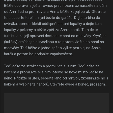
Běžte doprava, a jděte rovnou před nosem až narazíte na dům
od Ann. Teď si promluvte s Ann a běžte za její barák. Otevřete
to a seberte turbínu, nyní běžte do garáže. Dejte turbínu do
svěráku, pomocí kleští odštípněte staré lopatky a dejte tam
lopatky z pekárny a běžte zpět za Annin barák. Tam dejte
turbínu a za její opravení dostanete past na medvědy. Krysí jed
(kuličky) smíchejte s kyselinou a to potom vložte do pasti na
medvědy. Teď běžte o jedno zpět a vylijte petrolej na Annin
barák a potom ho podpalte zapalovačem.
Teď jeďte za strážcem a promluvte si s ním. Teď jeďte za
lovcem a promluvte si s ním, otevře se nové místo, jeďte na
něho. Přibližte si útes, seberte lano od mrtvoli, zkonbinujte ho s
hákem a vyšplhejte nahorů. Otevřete dveře a konec, prozatím...