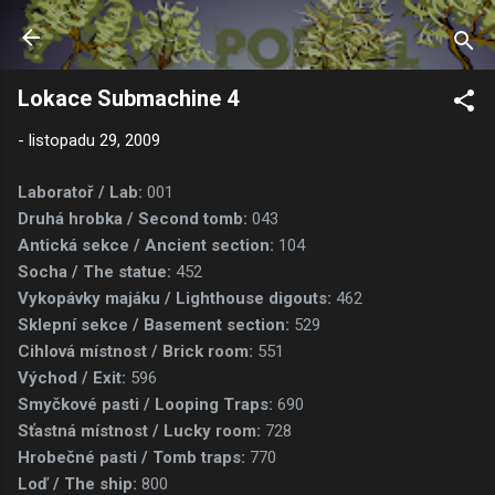
Přeskočit na hlavní obsah
Lokace Submachine 4
-
listopadu 29, 2009
Laboratoř / Lab:
001
Druhá hrobka / Second tomb:
043
Antická sekce / Ancient section:
104
Socha / The statue:
452
Vykopávky majáku / Lighthouse digouts:
462
Sklepní sekce / Basement section:
529
Cihlová místnost / Brick room:
551
Východ / Exit:
596
Smyčkové pasti / Looping Traps:
690
Sťastná místnost / Lucky room:
728
Hrobečné pasti / Tomb traps:
770
Loď / The ship:
800