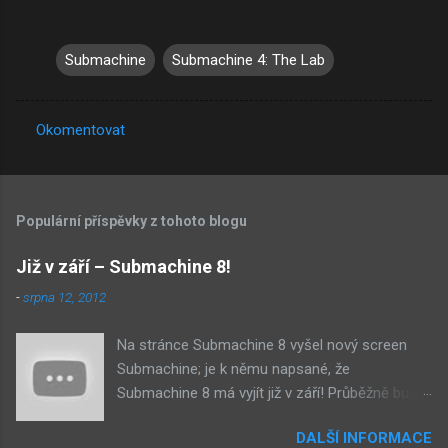
Submachine
Submachine 4: The Lab
Okomentovat
K
o
m
Populární příspěvky z tohoto blogu
e
n
Již v září – Submachine 8!
t
-
srpna 12, 2012
á
Na stránce Submachine 8 vyšel nový screen
ř
Submachine; je k němu napsané, že
e
Submachine 8 má vyjít již v září! Průběžně budu
přidávat zveřejněné screeny! Asi první
DALŠÍ INFORMACE
zveřejněný materiál ze Submachine 8. Zvukové