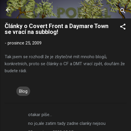
Přeskočit na hlavní obsah
Články o Covert Front a Daymare Town
se vrací na subblog!
-
prosince 25, 2009
Tak jsem se rozhodl že je zbytečné mít mnoho blogů,
konkretních, proto se články o CF a DMT vrací zpět, doufám že
budete rádi.
Blog
otakar píše…
K
no jo,ale zatim tady zadne clanky nejsou
o