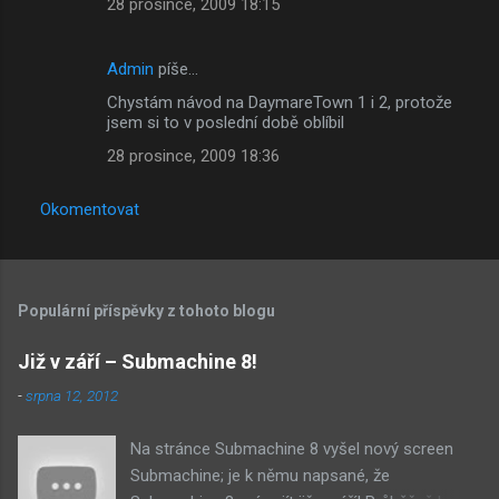
28 prosince, 2009 18:15
m
e
Admin
píše…
n
Chystám návod na DaymareTown 1 i 2, protože
t
jsem si to v poslední době oblíbil
á
28 prosince, 2009 18:36
ř
e
Okomentovat
Populární příspěvky z tohoto blogu
Již v září – Submachine 8!
-
srpna 12, 2012
Na stránce Submachine 8 vyšel nový screen
Submachine; je k němu napsané, že