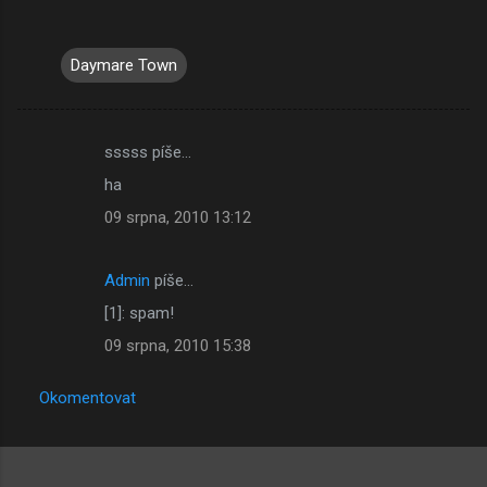
Daymare Town
sssss píše…
K
ha
o
09 srpna, 2010 13:12
m
e
Admin
píše…
n
[1]: spam!
t
á
09 srpna, 2010 15:38
ř
Okomentovat
e