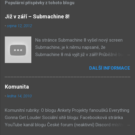
Populární příspěvky z tohoto blogu
Již v září – Submachine 8!
-
srpna 12, 2012
Na stránce Submachine 8 vyšel nový screen
Submachine; je k němu napsané, že
Submachine 8 má vyjít již v září! Průběžně budu
přidávat zveřejněné screeny! Asi první
DALŠÍ INFORMACE
zveřejněný materiál ze Submachine 8. Zvukové
pozadí menu. První screen, který se na stránce
objevil, zdá se spíše jako takové 'logo'. Screen
Komunita
byl na stránce Sub8 ale nyní je tam ten pod
-
ledna 14, 2010
tímhle. Další screen, vypadá velmi zajímavě.
Vypadá podobně jako systém padacího mostu
Komunitní rubriky: O blogu Ankety Projekty fanoušků Everything
v DaymareTown 1 ( stránka sub8 ) Screen, který
Gonna Get Louder Sociální sítě blogu: Facebooková stránka
se objevil jako ikona her na PastelPortal.com,
YouTube kanál blogu České forum (neaktivní) Discord místnost
vypadá to snad že vystoupíme z Liziny lodi,
Externí odkazy: Mateusz Skutnik Facebook Patreon YouTube
ovšem v páte vrstě (čili jiné dimenzi) a co je ten