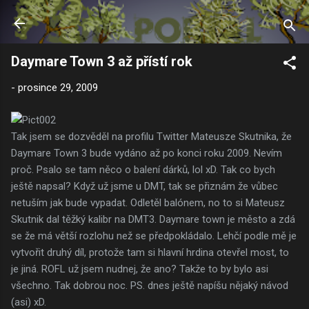
Přeskočit na hlavní obsah
Daymare Town 3 až přístí rok
-
prosince 29, 2009
Tak jsem se dozvěděl na profilu Twitter Mateusze Skutnika, že
Daymare Town 3 bude vydáno až po konci roku 2009. Nevím
proč. Psalo se tam něco o balení dárků, lol xD. Tak co bych
ještě napsal? Když už jsme u DMT, tak se přiznám že vůbec
netuším jak bude vypadat. Odletěl balónem, no to si Mateusz
Skutnik dal těžký kalibr na DMT3. Daymare town je město a zdá
se že má větší rozlohu než se předpokládalo. Lehčí podle mě je
vytvořit druhý díl, protože tam si hlavní hrdina otevřel most, to
je jiná. ROFL už jsem nudnej, že ano? Takže to by bylo asi
všechno. Tak dobrou noc. PS. dnes ještě napíšu nějaký návod
(asi) xD.