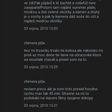
ve zdi.Pak půjdeš k té šachtě a voila!Už neni
zasypaná!Potom tam najdeš summer plate,
modrou a dvě zelené věcičky a kámen a druhý
je u sochy a pak ty kameny dáš soše do očí a
najdeš modrou věcičku
03 srpna, 2010 15:03
chimera píše…
tiez mi trosicku trvalo tie kolesa ale nakoniec mi
prisli az moc divne tie tiene na obrazovke ktore
sa neustale otacali a prisiel som na to
03 srpna, 2010 15:29
chimera píše…
neviem preco ale ja som toto presiel hoodne
rychlo max tak 45 min. Strasne sa mi to
podobalo na viacere filmy spojene dokopy
03 srpna, 2010 15:31