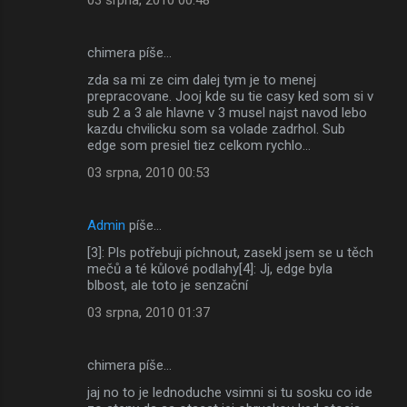
chimera píše…
zda sa mi ze cim dalej tym je to menej
prepracovane. Jooj kde su tie casy ked som si v
sub 2 a 3 ale hlavne v 3 musel najst navod lebo
kazdu chvilicku som sa volade zadrhol. Sub
edge som presiel tiez celkom rychlo...
03 srpna, 2010 00:53
Admin
píše…
[3]: Pls potřebuji píchnout, zasekl jsem se u těch
mečů a té kůlové podlahy[4]: Jj, edge byla
blbost, ale toto je senzační
03 srpna, 2010 01:37
chimera píše…
jaj no to je lednoduche vsimni si tu sosku co ide