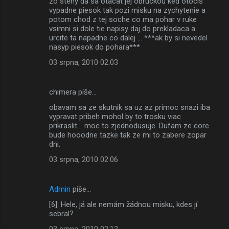
zo steny da sa otacat jej obruckou ked otocis
vypadne piesok tak pozi misku na zychytenie a
potom chod z tej soche co ma pohar v ruke
vsimni si dole tie napisy daj do prekladaca a
urcite ta napadne co dalej ... ***ak by si nevedel
nasyp piesok do pohara***
03 srpna, 2010 02:03
chimera píše…
obavam sa ze skutnik sa uz az primoc snazi iba
vypravat pribeh mohol by to trosku viac
prikraslit .. moc to zjednodusuje. Dufam ze core
bude hooodne tazke tak ze mi to zabere zopar
dni.
03 srpna, 2010 02:06
Admin
píše…
[6]: Hele, já ale nemám žádnou misku, kdes jí
sebral?
03 srpna, 2010 02:12