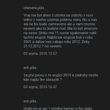
chimera píše…
Vraj ma byt dnes z utorka na sobotu v noci
vidno z nasho uzemia polarnu ziaru. No u nas
asi ne bo bude zamracene ale u vam mozno
neviem ako to budete mat. Ma to byt smerom
na sever. Slnko ma 11 rocne opakovacie cykli
tychto erupcii. Najblizsie erupcie boli v roku
2001 a dalsie nas cakaju roku 2012. Zeby
21.12.2012 ? no neviem
03 srpna, 2010 15:57
ent píše…
za prví pisou o te erupci 2013 a zadruhy nevite
kde najdu fire obrazek ?
03 srpna, 2010 16:47
ent píše…
chybi mi uz jen 1 modrej kamen a fire plate