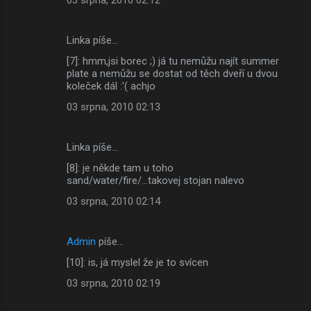
Linka píše…
[7]: hmm,jsi borec ;) já tu nemůžu najít summer
plate a nemůžu se dostat od těch dveří u dvou
koleček dál :'( achjo
03 srpna, 2010 02:13
Linka píše…
[8]: je někde tam u toho
sand/water/fire/...takovej stojan nalevo
03 srpna, 2010 02:14
Admin
píše…
[10]: is, já myslel že je to svícen
03 srpna, 2010 02:19