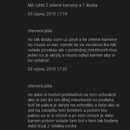
Mě cyhbí 2 zelené kameny a 1 deska
03 srpna, 2010 17:19
chimera píše…
no tak dosky som uz pisal a tie zelene kamene
no musis si viac vsimat tie sa vecsinou iba tak
volade povaluju ale v poslednej miestnosti mas
jeden co je skryty a musis odkyt kamen aby si
ho vytiahol
03 srpna, 2010 17:20
chimera píše…
no dalsi si mohol prehliadnut na tom schodicti
ako si siel do ten dlhej miestnosti co podlaha
boli tie palice je skryty na schodiku a dalsi ako si
siel na zaciatku tym tunelom a potom tou
pakou co si si otvoril a pri tom otvore je dalsi
kamen potom volade tam bol v tieni tak hodeny
dalsi trcal z volakej sochy