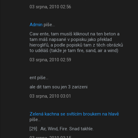
03 srpna, 2010 02:56
Admin
píše…
Caw ente, tam musíš kliknout na ten beton a
tam máš napsané v popisku jako překlad
hieroglifů, a podle popisků tam z těch obrázků
to uděláš (takže je tam fire, sand, air a wind)
03 srpna, 2010 02:59
ent píše…
ale dit tam sou jen 3 zarizeni
03 srpna, 2010 03:01
Zelená kachna se svítícím broukem na hlavě
píše…
[29]: Air, Wind, Fire. Snad takhle.
03 srpna, 2010 03:15