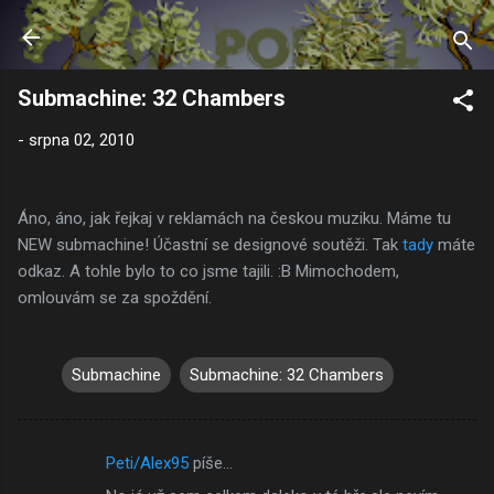
Přeskočit na hlavní obsah
Submachine: 32 Chambers
-
srpna 02, 2010
Áno, áno, jak řejkaj v reklamách na českou muziku. Máme tu
NEW submachine! Účastní se designové soutěži. Tak
tady
máte
odkaz. A tohle bylo to co jsme tajili. :B Mimochodem,
omlouvám se za spoždění.
Submachine
Submachine: 32 Chambers
Peti/Alex95
píše…
K