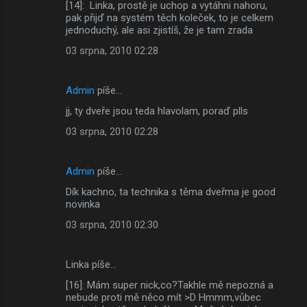
[14]: Linka, prostě je uchop a vytáhni nahoru,
pak přijď na systém těch koleček, to je celkem
jednoduchý, ale asi zjistíš, že je tam zrada
03 srpna, 2010 02:28
Admin
píše…
jj, ty dveře jsou teda hlavolam, poraď plls
03 srpna, 2010 02:28
Admin
píše…
Dík kachno, ta technika s těma dveřma je good
novinka
03 srpna, 2010 02:30
Linka píše…
[16]: Mám super nick,co?Takhle mě nepozná a
nebude proti mě něco mít >D Hmmm,vůbec