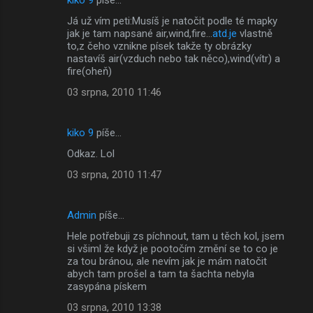
Já už vím peti:Musíš je natočit podle té mapky
jak je tam napsané air,wind,fire...
atd.je
vlastně
to,z čeho vznikne písek takže ty obrázky
nastavíš air(vzduch nebo tak něco),wind(vítr) a
fire(oheň)
03 srpna, 2010 11:46
kiko 9
píše…
Odkaz. Lol
03 srpna, 2010 11:47
Admin
píše…
Hele potřebuji zs píchnout, tam u těch kol, jsem
si všiml že když je pootočím změní se to co je
za tou bránou, ale nevím jak je mám natočit
abych tam prošel a tam ta šachta nebyla
zasypána pískem
03 srpna, 2010 13:38