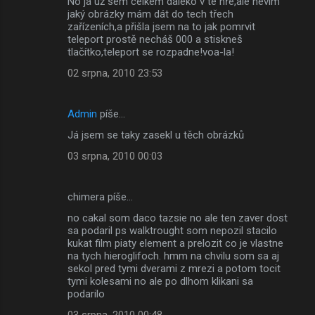
No já už sem celkem daleko v té hře,ale nevím
o
jaký obrázky mám dát do tech třech
m
zařízeních,a přišla jsem na to jak pomrvit
teleport prostě necháš 000 a stiskneš
e
tlačítko,teleport se rozpadne!voa-la!
n
02 srpna, 2010 23:53
t
á
Admin
píše…
ř
Já jsem se taky zasekl u těch obrázků
e
03 srpna, 2010 00:03
chimera píše…
no cakal som daco tazsie no ale ten zaver dost
sa podaril ps walktrought som nepozil stacilo
kukat film piaty element a prelozit co je vlastne
na tych hieroglifoch. hmm na chvilu som sa aj
sekol pred tymi dverami z mrezi a potom tocit
tymi kolesami no ale po dlhom klikani sa
podarilo
03 srpna, 2010 00:48