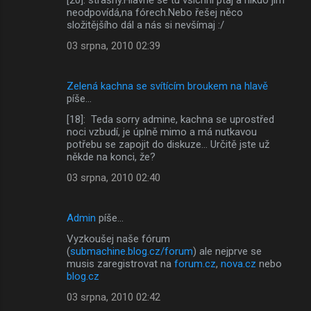
neodpovídá,na fórech.Nebo řešej něco
složitějšího dál a nás si nevšímaj :/
03 srpna, 2010 02:39
Zelená kachna se svítícím broukem na hlavě
píše…
[18]: Teda sorry admine, kachna se uprostřed
noci vzbudí, je úplně mimo a má nutkavou
potřebu se zapojit do diskuze... Určitě jste už
někde na konci, že?
03 srpna, 2010 02:40
Admin
píše…
Vyzkoušej naše fórum
(
submachine.blog.cz/forum
) ale nejprve se
musis zaregistrovat na
forum.cz
,
nova.cz
nebo
blog.cz
03 srpna, 2010 02:42