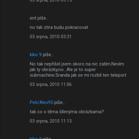
ent píše…
no tak zitra budu pokracovat
03 srpna, 2010 03:31
kiko 9
píše…
No tak nepřišel jsem skoro na nic zatím.Nevím
jak ty obrázky,no...Ale je to super
submachine.Sranda jak se mi rozbil ten teleport
03 srpna, 2010 11:06
Peti/Alex95
píše…
tak co s těma šílenýma obrázkama?
03 srpna, 2010 11:13
kiko 9
píše…