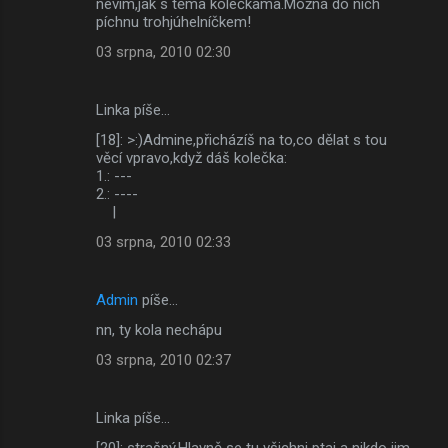
nevim,jak s těma kolečkama.Možná do nich
píchnu trohjúhelníčkem!
03 srpna, 2010 02:30
Linka píše…
[18]: >:)Admine,přicházíš na to,co dělat s tou
věcí vpravo,když dáš kolečka:
1.: ---
2.: ----
|
03 srpna, 2010 02:33
Admin
píše…
nn, ty kola nechápu
03 srpna, 2010 02:37
Linka píše…
[20]: strašný.Hlavně se tu všichni ptaj a nikdo jim