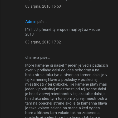
03 srpna, 2010 16:50
Admin
píše…
[43]: JJ, přesně ty erupce mají být až v roce
2013
03 srpna, 2010 17:02
chimera píše…
ktore kamene si nasiel ? jeden je vedla padacich
dveri v podlahe dalsi co ides schodmy a na
boku strcis taku tyc a otvori sa kamen dalsi je v
tej kamennej hlave a posledny v poslednej
miestnosti v tej krabicke. Tie kamene platy mas
jeden v poslednej miestnosti pri tej soche dalsi
je hned v prvej miestnosti v tej skatulke dalsi je
hned ako ides tym tunelom z prvej miestnosti a
tam na opacnej strane ako je ta kamenna hlava
je take volaco zelene na stene a ked vyjdes
hore a kliknes tam volade tak ho zoberes a
posledy ako ides hore tym lanom tak tam v