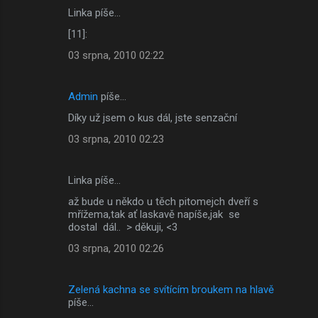
Linka píše…
[11]:
03 srpna, 2010 02:22
Admin
píše…
Díky už jsem o kus dál, jste senzační
03 srpna, 2010 02:23
Linka píše…
až bude u někdo u těch pitomejch dveří s
mřížema,tak ať laskavě napíše,jak se
dostal dál.. > děkuji, <3
03 srpna, 2010 02:26
Zelená kachna se svítícím broukem na hlavě
píše…