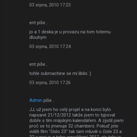
03 srpna, 2010 17:23
ent píše…
jo a 1 deska je u provazu na tom totemu
dlouhym
03 srpna, 2010 17:24
ent píše…
tohle submachine se mi libilo :)
03 srpna, 2010 17:26
Admin
píše…
JJ, už jsem ho celý projel a na konci bylo
napsané 21/12/2012 takže jsem to typoval
dobře s tím májským kalendářem. A zjistil jsem
proč se to jmenuje 32 chambers. Pokuď jste
viděli film "číslo 23" tak tam mluvili o čísle 23 a
32 a prej je z toho vypočítaný 2012, ale taky je