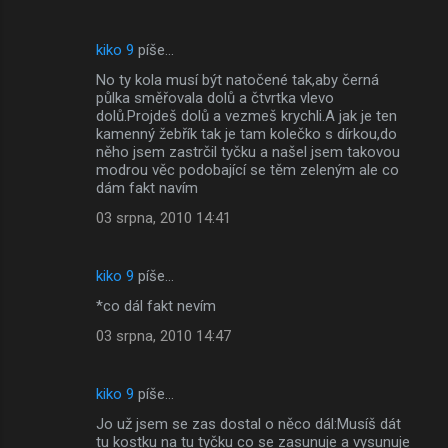
kiko 9
píše…
No ty kola musí být natočené tak,aby černá
půlka směřovala dolů a čtvrtka vlevo
dolů.Projdeš dolů a vezmeš krychli.A jak je ten
kamenný žebřík tak je tam kolečko s dírkou,do
něho jsem zastrčil tyčku a našel jsem takovou
modrou věc podobající se těm zeleným ale co
dám fakt navím
03 srpna, 2010 14:41
kiko 9
píše…
*co dál fakt nevím
03 srpna, 2010 14:47
kiko 9
píše…
Jo už jsem se zas dostal o něco dál:Musíš dát
tu kostku na tu tyčku co se zasunuje a vysunuje