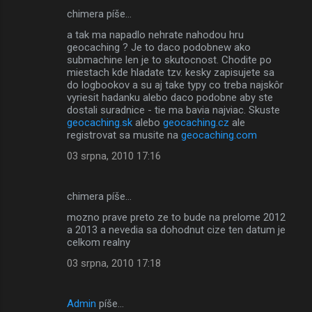
chimera píše…
a tak ma napadlo nehrate nahodou hru
geocaching ? Je to daco podobnew ako
submachine len je to skutocnost. Chodite po
miestach kde hladate tzv. kesky zapisujete sa
do logbookov a su aj take typy co treba najskôr
vyriesit hadanku alebo daco podobne aby ste
dostali suradnice - tie ma bavia najviac. Skuste
geocaching.sk
alebo
geocaching.cz
ale
registrovat sa musite na
geocaching.com
03 srpna, 2010 17:16
chimera píše…
mozno prave preto ze to bude na prelome 2012
a 2013 a nevedia sa dohodnut cize ten datum je
celkom realny
03 srpna, 2010 17:18
Admin
píše…