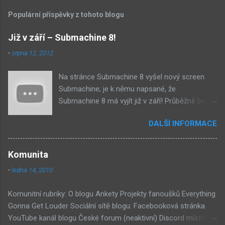
Populární příspěvky z tohoto blogu
Již v září – Submachine 8!
-
srpna 12, 2012
Na stránce Submachine 8 vyšel nový screen
Submachine; je k němu napsané, že
Submachine 8 má vyjít již v září! Průběžně budu
přidávat zveřejněné screeny! Asi první
DALŠÍ INFORMACE
zveřejněný materiál ze Submachine 8. Zvukové
pozadí menu. První screen, který se na stránce
objevil, zdá se spíše jako takové 'logo'. Screen
Komunita
byl na stránce Sub8 ale nyní je tam ten pod
-
ledna 14, 2010
tímhle. Další screen, vypadá velmi zajímavě.
Vypadá podobně jako systém padacího mostu
Komunitní rubriky: O blogu Ankety Projekty fanoušků Everything
v DaymareTown 1 ( stránka sub8 ) Screen, který
Gonna Get Louder Sociální sítě blogu: Facebooková stránka
se objevil jako ikona her na PastelPortal.com,
YouTube kanál blogu České forum (neaktivní) Discord místnost
vypadá to snad že vystoupíme z Liziny lodi,