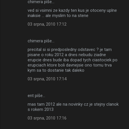
chimera píše…
ved si vsimni ze kazdy ten kus je otoceny uplne
inaksie ... ale myslim to na stene
03 srpna, 2010 17:12
chimera píše…
precital si si predposledny odstavec ? je tam
pisane o roku 2012 a dnes nebudu ziadne
erupcie dnes bude iba dopad tych ciastociek po
erupciach ktore boli davnejsie ono tomu trva
kym sa to dostanie tak daleko
03 srpna, 2010 17:14
ent píše…
mas tam 2012 ale na novinky cz je stejny clanok
s rokem 2013
03 srpna, 2010 17:16