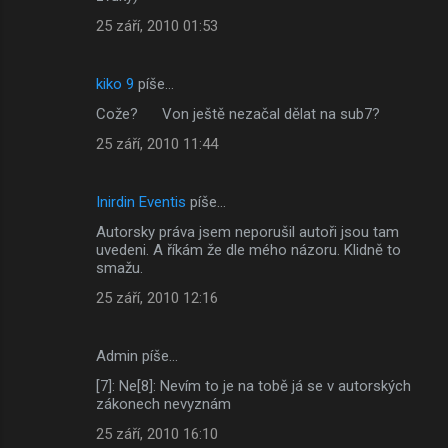
25 září, 2010 01:53
kiko 9
píše…
Cože? Von ještě nezačal dělat na sub7?
25 září, 2010 11:44
Inirdin Eventis
píše…
Autorsky práva jsem neporušil autoři jsou tam
uvedeni. A říkám že dle mého názoru. Klidně to
smažu.
25 září, 2010 12:16
Admin píše…
[7]: Ne[8]: Nevím to je na tobě já se v autorských
zákonech nevyznám
25 září, 2010 16:10