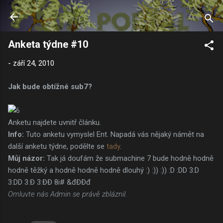
Přeskočit na hlavní obsah
Anketa týdne #10
-
září 24, 2010
Jak bude obtížné sub7?
Anketu najdete uvnitř článku.
Info:
Tuto anketu vymyslel Ent. Napadá vás nějaký námět na
další anketu týdne, podělte se
tady
.
Můj názor:
Tak já doufám že submachine 7 bude hodně hodně
hodně těžký a hodně hodně hodně dlouhý :) :)) :)) :D :DD 3:D
3:DD 3:Đ 3:ĐĐ 8i# &đĐĐđ
Omluvte nás Admin se právě zbláznil.