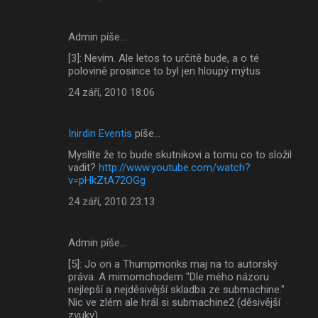
Admin píše…
[3]: Nevím. Ale letos to určitě bude, a o té
polovině prosince to byl jen hloupý mýtus
24 září, 2010 18:06
Inirdin Eventis
píše…
Myslíte že to bude skutnikovi a tomu co to složil
vadit?
http://www.youtube.com/watch?
v=pHkZtA72OGg
24 září, 2010 23:13
Admin píše…
[5]: Jo on a Thumpmonks maj na to autorský
práva. A mimomchodem "Dle mého názoru
nejlepší a nejděsivější skladba ze submachine."
Nic ve zlém ale hrál si submachine2 (děsivější
zvuky)