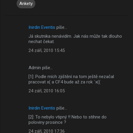
Ankety
Inirdin Eventis
píše…
K
Já skutnika nenávidím. Jak nás může tak dlouho
o
nechat čekat.
m
24 září, 2010 15:45
e
n
Admin píše…
t
[1]: Podle mích zjištění na tom ještě nezačal
á
pracovat x( a CF4 bude až za rok ´x((
ř
24 září, 2010 16:05
e
Inirdin Eventis
píše…
[2]: To nebylo vtipný !! Nebo to stihne do
poloviny prosince ?
24 září, 2010 17:36