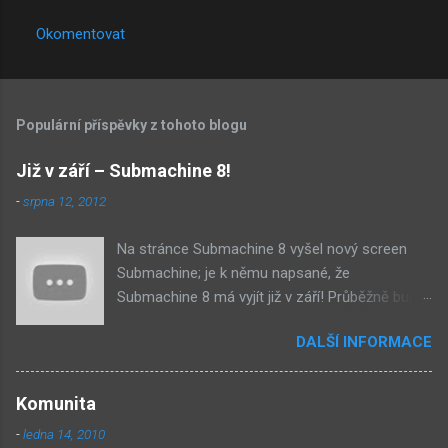
Okomentovat
Populární příspěvky z tohoto blogu
Již v září – Submachine 8!
-
srpna 12, 2012
Na stránce Submachine 8 vyšel nový screen
Submachine; je k němu napsané, že
Submachine 8 má vyjít již v září! Průběžně budu
přidávat zveřejněné screeny! Asi první
DALŠÍ INFORMACE
zveřejněný materiál ze Submachine 8. Zvukové
pozadí menu. První screen, který se na stránce
objevil, zdá se spíše jako takové 'logo'. Screen
Komunita
byl na stránce Sub8 ale nyní je tam ten pod
-
ledna 14, 2010
tímhle. Další screen, vypadá velmi zajímavě.