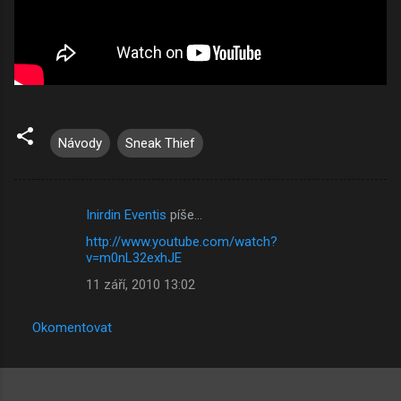
Návody
Sneak Thief
Inirdin Eventis
píše…
K
http://www.youtube.com/watch?
o
v=m0nL32exhJE
m
11 září, 2010 13:02
e
n
Okomentovat
t
á
ř