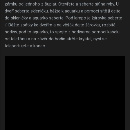
zámku od jednoho z šuplat. Otevřete a seberte síť na ryby. U
dveří seberte skleničku, běžte k aquarku a pomocí sítě ji dejte
do skleničky a aquarko seberte. Pod lampo je žárovka seberte
jí. Běžte zpátky ke dveřím a na věšák dejte žárovku, rozbité
hodiny, pod to aquarko, to spojte z hodinama pomocí kabelu
od telefónu a na závěr do hodin strčte krystal, nyní se
teleportujete a konec...