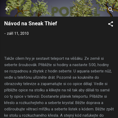
Přeskočit na hlavní obsah
Návod na Sneak Thief
-
září 11, 2010
Takže cílem hry je sestavit teleport na věšáku. Ze země si
seberte šroubovák. Přibližte si hodiny a nastavte 5:00, hodiny
se rozpadnou a zbytek z hodin seberte. U aquaria seberte nůž,
vedle u telefónu uřízněte drát. Pozorně se koukněte do
obrazovky televize a zapamatujte si co opice dělají. Vedle si
přibližte opice na stolku a klikejte na ně tak aby dělali to samé
co ty opice v televizi. Dostanete plánek teleportu. Přibližte si
křeslo a rozkuchejteho a seberte krystal. Běžte doprava a
odšroubujte větrací mřížku a seberte lístek s kódem. Běžte zpět
ke stolu u rozkuchaného křesla. A stejný kód naťukejte do