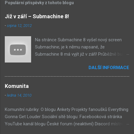
Populární příspěvky z tohoto blogu
e
Již v září – Submachine 8!
-
srpna 12, 2012
Na stránce Submachine 8 vyšel nový screen
Submachine; je k němu napsané, že
Submachine 8 má vyjít již v září! Průběžně budu
přidávat zveřejněné screeny! Asi první
DALŠÍ INFORMACE
zveřejněný materiál ze Submachine 8. Zvukové
pozadí menu. První screen, který se na stránce
objevil, zdá se spíše jako takové 'logo'. Screen
Komunita
byl na stránce Sub8 ale nyní je tam ten pod
-
ledna 14, 2010
tímhle. Další screen, vypadá velmi zajímavě.
Vypadá podobně jako systém padacího mostu
Komunitní rubriky: O blogu Ankety Projekty fanoušků Everything
v DaymareTown 1 ( stránka sub8 ) Screen, který
Gonna Get Louder Sociální sítě blogu: Facebooková stránka
se objevil jako ikona her na PastelPortal.com,
YouTube kanál blogu České forum (neaktivní) Discord místnost
vypadá to snad že vystoupíme z Liziny lodi,
Externí odkazy: Mateusz Skutnik Facebook Patreon YouTube
ovšem v páte vrstě (čili jiné dimenzi) a co je ten