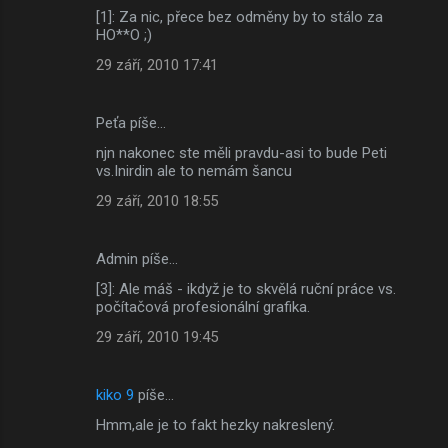
[1]: Za nic, přece bez odměny by to stálo za
t
HO**O ;)
á
29 září, 2010 17:41
ř
e
Peťa píše…
njn nakonec ste měli pravdu-asi to bude Peti
vs.Inirdin ale to nemám šancu
29 září, 2010 18:55
Admin píše…
[3]: Ale máš - ikdyž je to skvělá ruční práce vs.
počítačová profesionální grafika.
29 září, 2010 19:45
kiko 9
píše…
Hmm,ale je to fakt hezky nakreslený.