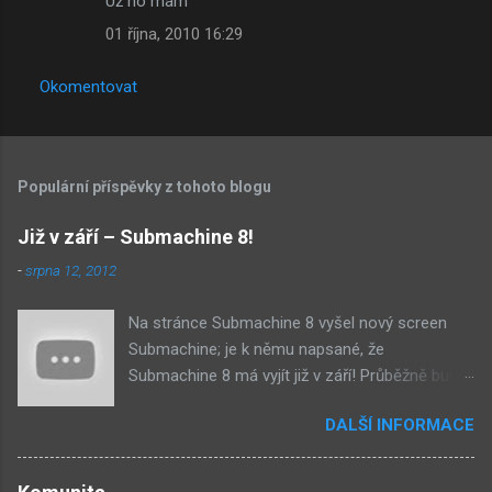
Už ho mám
01 října, 2010 16:29
Okomentovat
Populární příspěvky z tohoto blogu
Již v září – Submachine 8!
-
srpna 12, 2012
Na stránce Submachine 8 vyšel nový screen
Submachine; je k němu napsané, že
Submachine 8 má vyjít již v září! Průběžně budu
přidávat zveřejněné screeny! Asi první
DALŠÍ INFORMACE
zveřejněný materiál ze Submachine 8. Zvukové
pozadí menu. První screen, který se na stránce
objevil, zdá se spíše jako takové 'logo'. Screen