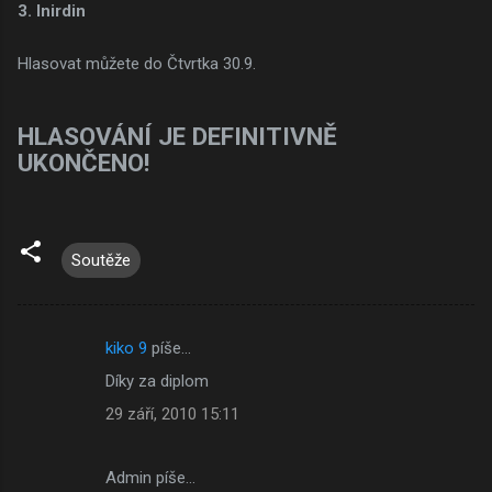
3. Inirdin
Hlasovat můžete do Čtvrtka 30.9.
HLASOVÁNÍ JE DEFINITIVNĚ
UKONČENO!
Soutěže
kiko 9
píše…
K
Díky za diplom
o
29 září, 2010 15:11
m
e
Admin píše…
n