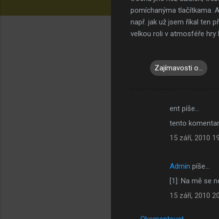
pomíchanýma tlačítkama. A j
např. jak už jsem říkal ten 
velkou roli v atmosféře hry 
Zajímavosti o...
ent píše…
K
tento komentar 
o
15 září, 2010 1
m
e
Admin
píše…
n
[1]: Na mě se ne
t
á
15 září, 2010 2
ř