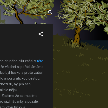
do druhého dílu začal v
této
tože všichni si pořád lámáme
kic byl fiasko a proto začal
o jinou grafickou cestou,
ozí díl, byl jen sen,
takhle nějak
. Zjistíme že se musíme
rovází hádanky a puzzle,
 ty čtyři tyčky s