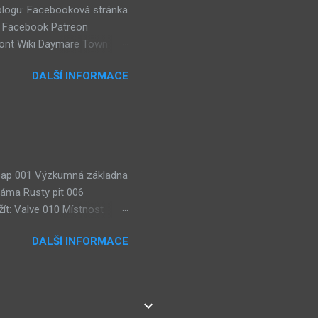
 blogu: Facebooková stránka
k Facebook Patreon
ront Wiki Daymare Town
rse, číselné lokace (240)
DALŠÍ INFORMACE
házejí "Čtenářské Ankety"!
eaktuální) (54) Kulturní
 Soap 001 Výzkumná základna
jáma Rusty pit 006
ít: Valve 010 Místnost
lézt: 3× Wisdom gem, Weight
DALŠÍ INFORMACE
ie: Teorie karmy (Pyro
eorie: Teorie
sty Road room Teorie:
ístnost výzkumu sub-botů
ns Lze použít: 2× Dragon