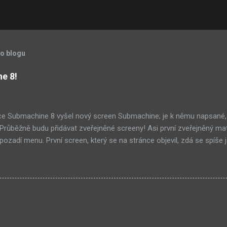
to blogu
ne 8!
ce Submachine 8 vyšel nový screen Submachine; je k němu napsané,
í! Průběžně budu přidávat zveřejněné screeny! Asi první zveřejněný ma
ozadí menu. První screen, který se na stránce objevil, zdá se spíše j
ránce Sub8 ale nyní je tam ten pod tímhle. Další screen, vypadá vel
ém padacího mostu v DaymareTown 1 ( stránka sub8 ) Screen, který s
tal.com, vypadá to snad že vystoupíme z Liziny lodi, ovšem v páte vrs
lý kámen by mě taky dost zajímalo. Mateusz u toho screenu řekl, že 
otože screeny by byli moc spoileroidní. Ale psal něco o svěcené vod
jímavý, a pro submachine, celkem netypický. Zdá se, že v Sub8 se dosta
lší velmi zajímavá místnost. Posloucháme bílý šutry? Taky se...