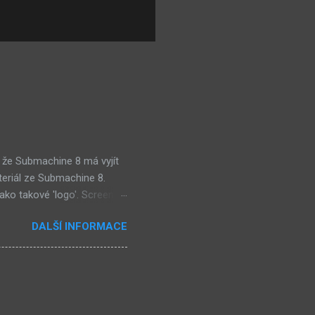
 že Submachine 8 má vyjít
teriál ze Submachine 8.
ako takové 'logo'. Screen
mi zajímavě. Vypadá podobně
DALŠÍ INFORMACE
e objevil jako ikona her na
tě (čili jiné dimenzi) a co
už nemůže nejspíš ukázat
ě a podobně. Mě ten screen
ví dost flóry i strojů