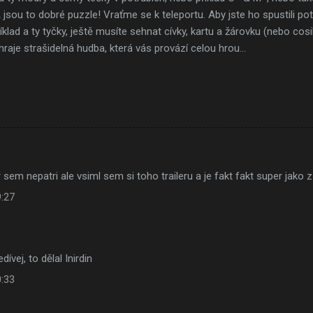
sou to dobré puzzle! Vraťme se k teleportu. Aby jste ho spustili pot
příklad a ty tyčky, ještě musíte sehnat cívky, kartu a žárovku (nebo co
hraje strašidelná hudba, která vás provází celou hrou...
sem nepatri ale vsiml sem si toho traileru a je fakt fakt super jako z
9:27
dívej, to dělal Inirdin
0:33