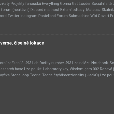
 Ankety Projekty fanoušků Everything Gonna Get Louder Sociální sítě
forum (neaktivní) Discord místnost Externí odkazy: Mateusz Skutni
ord Twitter Instagram Pastelland Forum Submachine Wiki Covert F
ších článků: Již v Září - Submachine 8 (376) Seznam místností Unive
1) Submachine 10: The Exit (93) Submachine 9: The Temple (89) Přic
 (70) Submachine: 32 Chambers (65) Covert Front 4: Spark of Life (N
tímto článkem probíhá všeobecná diskuze
verse, číselné lokace
orní zařízení č. 493 Lab facility number 493 Lze nalézt: Notebook,
Research base Lze použít: Laboratory key, Wisdom gem 002 Rezavá 
čka Stone loop Teorie: Teorie čtyřdimenzionality ( JackO) Lze použ
kamů Tri-gem room Teorie: Teorie umělého života ( 001010) Lze na
oužít: 3× Wisdom gem 011 Koridor strojovny Clockwork corridor Teor
ruhá hrobka Second tomb 051 Ouroborosův tunel Ouroboros tunnel T
ých systémů ( Zerpentos) Lze použít: Copper plate 076 Místnost ce
u , Teorie SubMURchine , Teorie lidského terče ( Death Road) 100 M
earch room Lze použít: Wisdom gem 103 Starověké ruiny Ancient rui