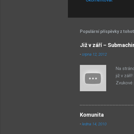
Okomentovat
e
Populární příspěvky z toho
Již v září – Submachi
-
srpna 12, 2012
Na strán
již v zář
Zvukové p
byl na st
jako syst
PastelPor
je ten bí
Komunita
další, pr
-
ledna 14, 2010
příjde za
Hmm... Da