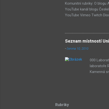
Komunitní rubriky: O blogu
YouTube kanál blogu České 
YouTube Vimeo Twitch Disc
Wiki Seznam nejdiskutovaněj
Submachine 8: The Plan (16
(74) Submachine 6 v sobotu?
vlivy #1: UVB-76 (49) Pod 
Seznam místností Uni
-
června 10, 2010
000 Laborat
laboratoře 
Kamenná smy
třech draho
stone Lze p
Dude) 043 D
souřadnicov
Teorie azyl
Rubriky
Sub-bot res