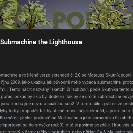
Přeskočit na hlavní obsah
3: Submachine the Lighthouse
machine a rošiřené verze extended či 2.0 se Mateusz Skutník pustil 
 v říjnu 2009, jako ukázku, jak původně mělo vypada submachine, pro
mi... Tento náčrt nazvaný "sketch" či "sub2sk", podle Skutníka tento s
ořád, pokud by skic byl dodělán tak by se určitě submachine odvijel
jsou trochu jiné než u oficiálního sub2. V tomto díle zjistíme že předch
yby to byl propadák tak by stejně musel nějak skončit, a proto si to 
dílu máme již více poukazů na Murtaugha a jeho kamarádku Elizabeth
eleportovat se do smyčky (sub3), o té si povíme pozdějc. Hrou vás p
ba ty modrý a černý tečky v potrubích, nebo příklad C= & M=, nebo také