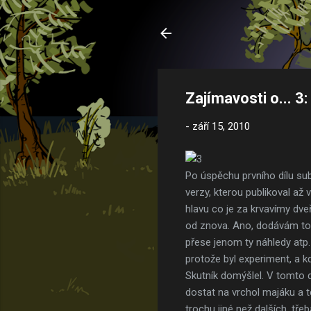
Zajímavosti o... 
-
září 15, 2010
Po úspěchu prvního dílu sub
verzy, kterou publikoval až
hlavu co je za krvavímy dveř
od znova. Ano, dodávám to p
přese jenom ty náhledy atp. 
protože byl experiment, a kd
Skutník domýšlel. V tomto 
dostat na vrchol majáku a t
trochu jiné než dalších, tře