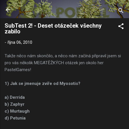
Přeskočit na hlavní obsah
SubTest 2! - Deset otázeček všechny
zabilo
-
října 06, 2010
Takže něco nám skončilo, a něco nám začíná připravil jsem si
pro vás několik MEGATĚŽKÝCH otázek jen okolo her
PastelGames!
1) Jak se jmenuje zvíře od Myosotis?
a) Derrida
b) Zaphyr
c) Murtaugh
d) Petunia