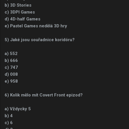
b) 3D Stories
c) 3DPI Games
d) 4D-half Games
e) Pastel Games nedělá 3D hry
5) Jaké jsou souřadnice koridóru?
a) 552
b) 666
c) 747
d) 008
e) 958
6) Kolik mělo mít Covert Front epizod?
a) Vždycky 5
b) 4
c) 6