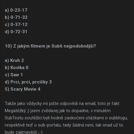
a) 0-23-17
b) 0-71-32
c) 0-37-12
d) 0-72-31
10) Z jakým filmem je Sub6 nejpodobnější?
a) Kruh 2
b) Kostka 0
c) Saw 1
d) Prci, prci, prcičky 3
5) Scary Movie 4
Takže jako vždycky mi pište odpovědi na email, toto je fakt
Megatěžký ;) jsem zvědavej jak to dopadne, v minulém
SubTestu soutěžící byli hodně zaskočeni otázkami o subblogu,
respektivě teď o sub-portalu, tady žádná neni, tak snad už to
bude zajímavější ;-)