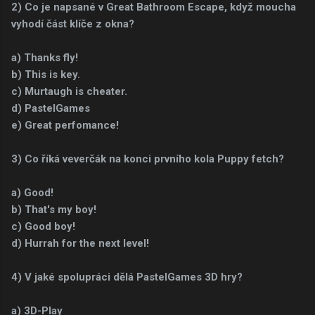
2) Co je napsané v Great Bathroom Escape, když moucha
vyhodí část klíče z okna?
a) Thanks fly!
b) This is key.
c) Murtaugh is cheater.
d) PastelGames
e) Great perfomance!
3) Co říká veverčák na konci prvního kola Puppy fetch?
a) Good!
b) That's my boy!
c) Good boy!
d) Hurrah for the next level!
4) V jaké spolupráci dělá PastelGames 3D hry?
a) 3D-Play