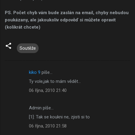
PS. Počet chyb vám bude zaslán na email, chyby nebudou
poukázany, ale jakoukoliv odpověď si můžete opravit
(kolikrát chcete)
Soutěže
kiko 9
píše…
K
Ty vole,jak to mám vědět...
o
06 října, 2010 21:40
m
e
Admin píše…
n
[1]: Tak se koukni ne, zjisti si to
t
á
06 října, 2010 21:58
ř