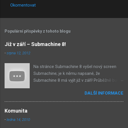
Okomentovat
e
Populární příspěvky z tohoto blogu
Již v září – Submachine 8!
-
srpna 12, 2012
Na stránce Submachine 8 vyšel nový screen
Submachine; je k němu napsané, že
Submachine 8 má vyjít již v září! Průběžně budu
přidávat zveřejněné screeny! Asi první
DALŠÍ INFORMACE
zveřejněný materiál ze Submachine 8. Zvukové
pozadí menu. První screen, který se na stránce
objevil, zdá se spíše jako takové 'logo'. Screen
Komunita
byl na stránce Sub8 ale nyní je tam ten pod
-
ledna 14, 2010
tímhle. Další screen, vypadá velmi zajímavě.