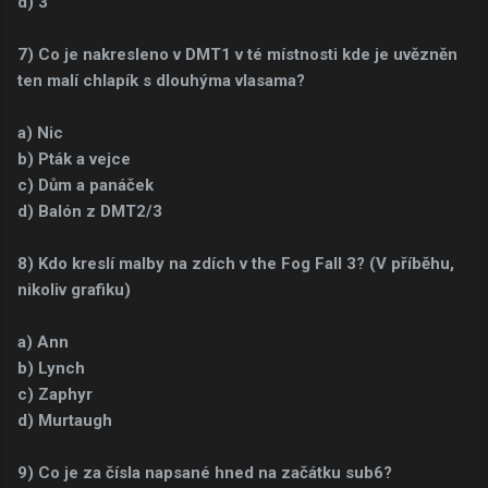
d) 3
7) Co je nakresleno v DMT1 v té místnosti kde je uvězněn
ten malí chlapík s dlouhýma vlasama?
a) Nic
b) Pták a vejce
c) Dům a panáček
d) Balón z DMT2/3
8) Kdo kreslí malby na zdích v the Fog Fall 3? (V příběhu,
nikoliv grafiku)
a) Ann
b) Lynch
c) Zaphyr
d) Murtaugh
9) Co je za čísla napsané hned na začátku sub6?