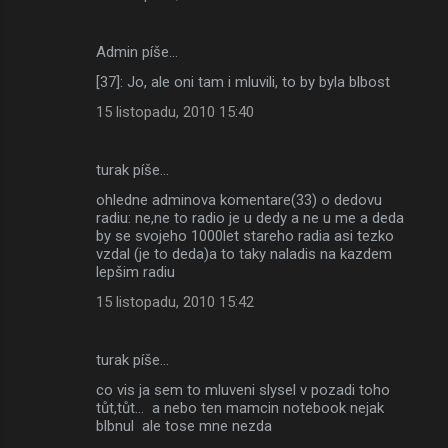
Admin píše…
[37]: Jo, ale oni tam i mluvili, to by byla blbost
15 listopadu, 2010 15:40
turak píše…
ohledne adminova komentare(33) o dedovu
radiu: ne,ne to radio je u dedy a ne u me a deda
by se svojeho 1000let stareho radia asi tezko
vzdal (je to deda)a to taky naladis na kazdem
lepšim radiu
15 listopadu, 2010 15:42
turak píše…
co vis ja sem to mluveni slysel v pozadi toho
tůt,tůt... a nebo ten mamcin notebook nejak
blbnul ale tose mne nezda