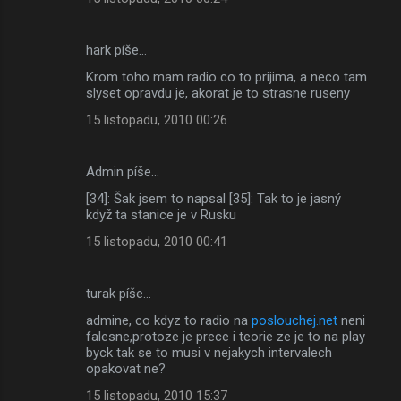
hark píše…
Krom toho mam radio co to prijima, a neco tam
slyset opravdu je, akorat je to strasne ruseny
15 listopadu, 2010 00:26
Admin píše…
[34]: Šak jsem to napsal [35]: Tak to je jasný
když ta stanice je v Rusku
15 listopadu, 2010 00:41
turak píše…
admine, co kdyz to radio na
poslouchej.net
neni
falesne,protoze je prece i teorie ze je to na play
byck tak se to musi v nejakych intervalech
opakovat ne?
15 listopadu, 2010 15:37