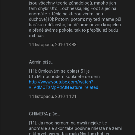
jsou všechny teorie záhadologů, mnoho jich
tam chybí: Ufo, Lochneska, Big Foot a jediná
anomálie z těhle na kterou věřím jsou
duchové[10]: Potom, potom; my teď máme půl
baráku rodělanýho, bo děláme novou koupelnu
a předěláváme pokoje, tak to přepíšu až budu
mít čas...
14 listopadu, 2010 13:48
Admin píše…
[11]: Omlouvám se oblast 51 je
Ufo.Mimochodem koukněte se sem:
http://www.youtube.com/watch?
v=VdMOTzMpPdA&feature=related
14 listopadu, 2010 14:21
CHIMERA píše…
[11]: Ja moc nemam na mysli nejake tie
anomalie ale skôr take podivne miesta na zemi
o ktorych vieme tak malo.Npr tam bol ten