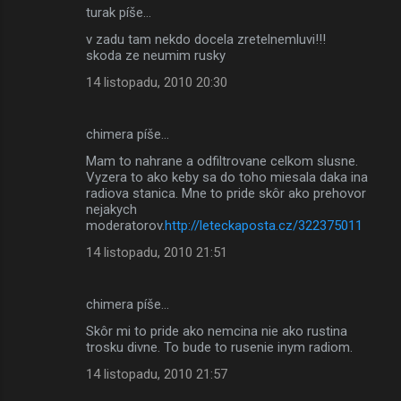
turak píše…
v zadu tam nekdo docela zretelnemluvi!!!
skoda ze neumim rusky
14 listopadu, 2010 20:30
chimera píše…
Mam to nahrane a odfiltrovane celkom slusne.
Vyzera to ako keby sa do toho miesala daka ina
radiova stanica. Mne to pride skôr ako prehovor
nejakych
moderatorov.
http://leteckaposta.cz/322375011
14 listopadu, 2010 21:51
chimera píše…
Skôr mi to pride ako nemcina nie ako rustina
trosku divne. To bude to rusenie inym radiom.
14 listopadu, 2010 21:57