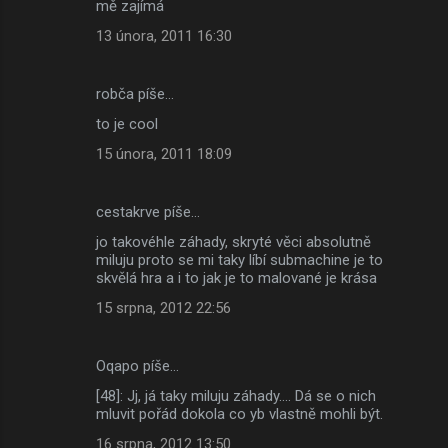
mě zajímá
13 února, 2011 16:30
robča píše…
to je cool
15 února, 2011 18:09
cestakrve píše…
jo takovéhle záhady, skryté věci absolutně
miluju proto se mi taky líbí submachine je to
skvělá hra a i to jak je to malované je krása
15 srpna, 2012 22:56
Oqapo píše…
[48]: Jj, já taky miluju záhady.... Dá se o nich
mluvit pořád dokola co yb vlastně mohli být.
16 srpna, 2012 13:50