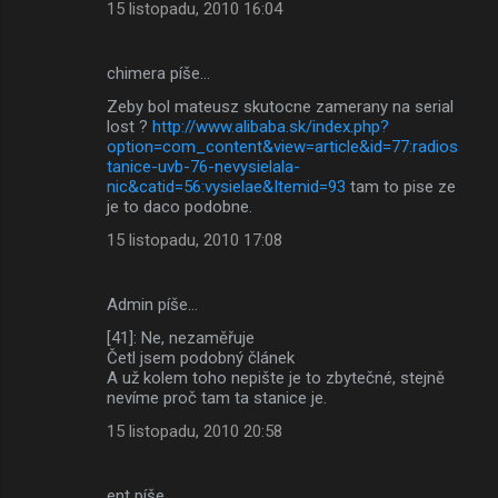
15 listopadu, 2010 16:04
chimera píše…
Zeby bol mateusz skutocne zamerany na serial
lost ?
http://www.alibaba.sk/index.php?
option=com_content&view=article&id=77:radios
tanice-uvb-76-nevysielala-
nic&catid=56:vysielae&Itemid=93
tam to pise ze
je to daco podobne.
15 listopadu, 2010 17:08
Admin píše…
[41]: Ne, nezaměřuje
Četl jsem podobný článek
A už kolem toho nepište je to zbytečné, stejně
nevíme proč tam ta stanice je.
15 listopadu, 2010 20:58
ent píše…