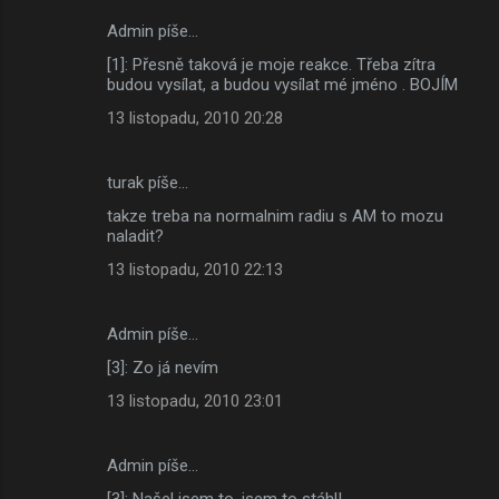
n
Admin píše…
t
[1]: Přesně taková je moje reakce. Třeba zítra
á
budou vysílat, a budou vysílat mé jméno . BOJÍM
ř
13 listopadu, 2010 20:28
e
turak píše…
takze treba na normalnim radiu s AM to mozu
naladit?
13 listopadu, 2010 22:13
Admin píše…
[3]: Zo já nevím
13 listopadu, 2010 23:01
Admin píše…
[3]: Našel jsem to, jsem to stáhl!