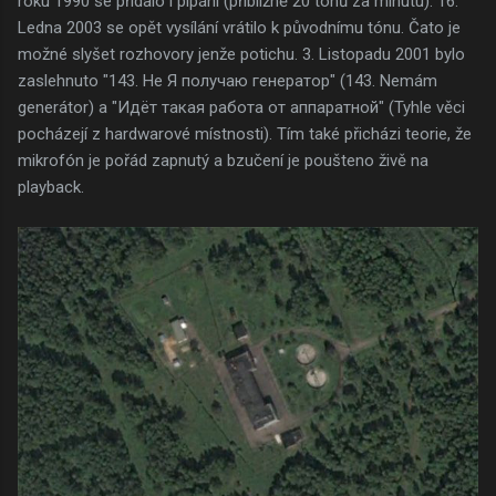
roku 1990 se přidalo i pípání (přibližně 20 tónů za minutu). 16.
Ledna 2003 se opět vysílání vrátilo k původnímu tónu. Čato je
možné slyšet rozhovory jenže potichu. 3. Listopadu 2001 bylo
zaslehnuto "143. Не Я получаю генератор" (143. Nemám
generátor) a "Идёт такая работа от аппаратной" (Tyhle věci
pocházejí z hardwarové místnosti). Tím také přicházi teorie, že
mikrofón je pořád zapnutý a bzučení je poušteno živě na
playback.