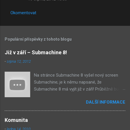
Okomentovat
Populární příspěvky z tohoto blogu
Již v září – Submachine 8!
-
srpna 12, 2012
Na stránce Submachine 8 vyšel nový screen
Submachine; je k němu napsané, že
Submachine 8 má vyjít již v září! Průběžně budu
přidávat zveřejněné screeny! Asi první
DALŠÍ INFORMACE
zveřejněný materiál ze Submachine 8. Zvukové
pozadí menu. První screen, který se na stránce
objevil, zdá se spíše jako takové 'logo'. Screen
Komunita
byl na stránce Sub8 ale nyní je tam ten pod
-
ledna 14, 2010