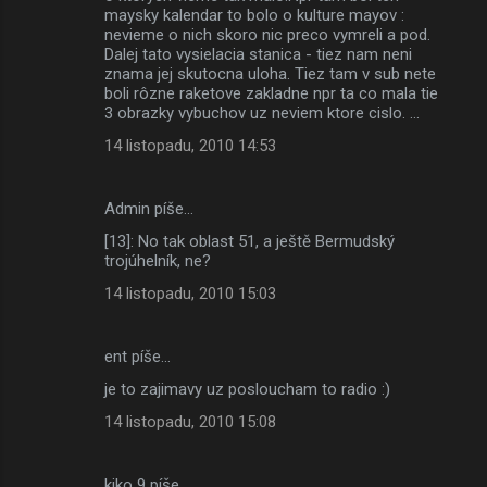
maysky kalendar to bolo o kulture mayov :
nevieme o nich skoro nic preco vymreli a pod.
Dalej tato vysielacia stanica - tiez nam neni
znama jej skutocna uloha. Tiez tam v sub nete
boli rôzne raketove zakladne npr ta co mala tie
3 obrazky vybuchov uz neviem ktore cislo. ...
14 listopadu, 2010 14:53
Admin píše…
[13]: No tak oblast 51, a ještě Bermudský
trojúhelník, ne?
14 listopadu, 2010 15:03
ent píše…
je to zajimavy uz posloucham to radio :)
14 listopadu, 2010 15:08
kiko 9 píše…