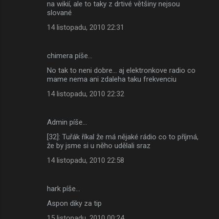
na wikií, ale to taky z drtivé většiny nejsou
slované
14 listopadu, 2010 22:31
chimera píše…
No tak to neni dobre... aj elektronkove radio co
mame nema ani zdaleha taku frekvenciu
14 listopadu, 2010 22:32
Admin píše…
[32]: Tuřák říkal že má nějaké rádio co to příjmá,
že by jsme si u něho udělali sraz
14 listopadu, 2010 22:58
hark píše…
Aspon diky za tip
15 listopadu, 2010 00:24