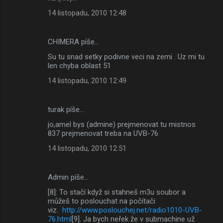
14 listopadu, 2010 12:48
CHIMERA píše…
Su tu snad setky podivne veci na zemi . Uz mi tu
len chyba oblast 51
14 listopadu, 2010 12:49
turak píše…
jo,amel bys (admine) prejmenovat tu mistnos
837 prejmenovat treba na UVB-76
14 listopadu, 2010 12:51
Admin píše…
[8]: To stačí když si stahneš m3u soubor a
můžeš to poslouchat na počítači
viz.
http://www.poslouchej.net/radio1010-UVB-
76.html
[9]: Ja bych neřek že v submachine už