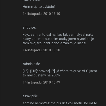
Hmmm,je to zvláštní.
14 listopadu, 2010 16:10
ent píše…
kdyz sem si to dal nahlas tak sem slysel naky
hlasy za tim troubenim ataky jsem slysel ze je
tam dvoj troubeni jedno a zanim je slabsi
14 listopadu, 2010 16:38
Admin píše…
[15]: jj[16]: pravda[17]: já včera taky, ve VLC jsem
to měl puštěný na 200%
14 listopadu, 2010 16:49
turak píše…
admine nemozez me pls rict koli metru he od te