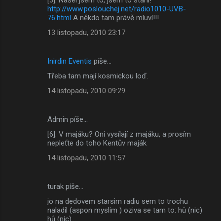
http://www.poslouchej.net/radio1010-UVB-
76.html
A někdo tam právě mluví!!!
13 listopadu, 2010 23:17
Inirdin Eventis
píše…
Třeba tam mají kosmickou loď.
14 listopadu, 2010 09:29
Admin píše…
[6]: V majáku? Oni vysílají z majáku, a prosím
nepleťte do toho Kentův maják
14 listopadu, 2010 11:57
turak píše…
jo na dedovem starsim radiu sem to trochu
naladil (aspon myslim ) oziva se tam to: hů (nic)
hů (nic)...