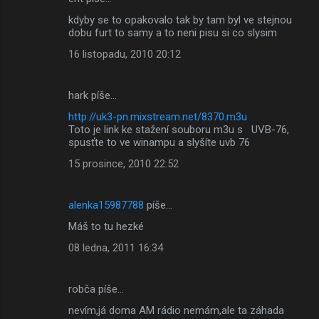
kdyby se to opakovalo tak by tam byl ve stejnou
dobu furt to samy a to neni pisu si co slysim
16 listopadu, 2010 20:12
hark píše…
http://uk3-pn.mixstream.net/8370.m3u
Toto je link ke stažení souboru m3u s UVB-76,
spusťte to ve winampu a slyšíte uvb 76
15 prosince, 2010 22:52
alenka15987788
píše…
Máš to tu hezké
08 ledna, 2011 16:34
robča píše…
nevím,já doma AM rádio nemám,ale ta záhada