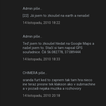
Admin píše…
[22]: Já jsem to zkoušel na earth a nenašel
14 listopadu, 2010 18:22
Admin píše…
Teď jsem to zkoušel hledat na Google Maps a
našel jsem to. Stačí si tam napsal GPS
souřadnice. Čili 56.082778, 37.089444
14 listopadu, 2010 18:33
CHIMERA píše…
sranda furt ked to zapnem tak tam hra nieco
ine teraz presne tek klakson ako v submachine
a v pozadi nejaka muzika a rozhovory
14 listopadu, 2010 20:18