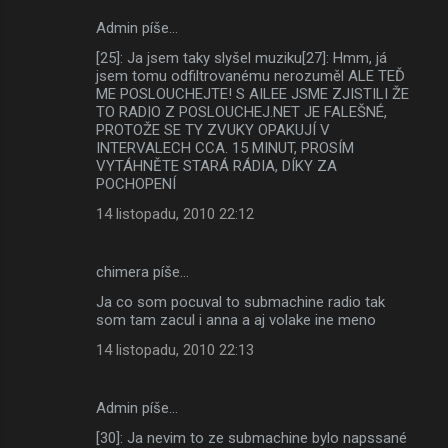
Admin píše…
[25]: Ja jsem taky slyšel muziku[27]: Hmm, já
jsem tomu odfiltrovanému nerozuměl ALE TEĎ
ME POSLOUCHEJTE! S AILEE JSME ZJISTILI ŽE
TO RADIO Z POSLOUCHEJ.NET JE FALEŠNÉ,
PROTOŽE SE TY ZVUKY OPAKUJÍ V
INTERVALECH CCA. 15 MINUT, PROSÍM
VYTÁHNĚTE STARÁ RÁDIA, DÍKY ZA
POCHOPENÍ
14 listopadu, 2010 22:12
chimera píše…
Ja co som pocuval to submachine radio tak
som tam zacul i anna a aj volake ine meno
14 listopadu, 2010 22:13
Admin píše…
[30]: Ja nevim to ze submachine bylo napssané