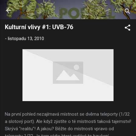
Přeskočit na hlavní obsah
Kulturní vlivy #1: UVB-76
-
listopadu 13, 2010
Na první pohled nezajímavá místnost se dvěma teleporty (1/32
a slotový port). Ale když zjistíte o té místnosti taková tajemství!
Skrývá "realitu"! A jakou? Běžte do místnosti vpravo od
teleportu 1/32. Je tam rádio které vydává to bzučení,