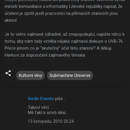
ministr komunikace a informatiky Litevské republiky napsal, že
účelem je zjistit jestli pracovníci na přímacích stanicích jsou
aktivní.
Je to velmi zajímavé záhadné, až znepopokující, napište něco k
tomu, aby nám tady vznikla nějaká zajímavá diskuze o UVB-76.
Přece jenom co je "skutečný" účel této stanice? A děkuji
Harkovi za doporučení zajímavého témata.
Kulturní vlivy
Submachine Universe
Inirdin Eventis
píše…
K
Takoví věci
o
Mě fakt k smrti děsí.
m
13 listopadu, 2010 20:24
e