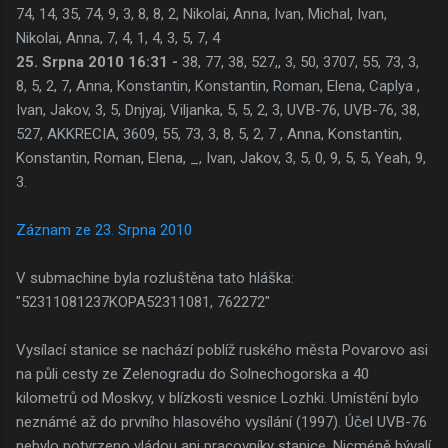
74, 14, 35, 74, 9, 3, 8, 8, 2, Nikolai, Anna, Ivan, Michal, Ivan,
Nikolai, Anna, 7, 4, 1, 4, 3, 5, 7, 4
25. Srpna 2010 16:31 -
38, 77, 38, 527,, 3, 50, 3707, 55, 73, 3,
8, 5, 2, 7, Anna, Konstantin, Konstantin, Roman, Elena, Caplya ,
Ivan, Jakov, 3, 5, Dnjyaj, Viljanka, 5, 5, 2, 3, UVB-76, UVB-76, 38,
527, AKKRECIA, 3609, 55, 73, 3, 8, 5, 2, 7 , Anna, Konstantin,
Konstantin, Roman, Elena, _, Ivan, Jakov, 3, 5, 0, 9, 5, 5, Yeah, 9,
3.
Záznam ze 23. Srpna 2010
V submachine byla rozluštěna tato hláška:
"52311081237KOPA52311081, 762272"
Vysílací stanice se nachází poblíž ruského města Povarovo asi
na půli cesty ze Zelenogradu do Solnechogorska a 40
kilometrů od Moskvy, v blízkosti vesnice Lozhki. Umístění bylo
neznámé až do prvního hlasového vysílání (1997). Účel UVB-76
nebylo potvrzeno vládou ani pracovníky stanice. Nicméně bývalí