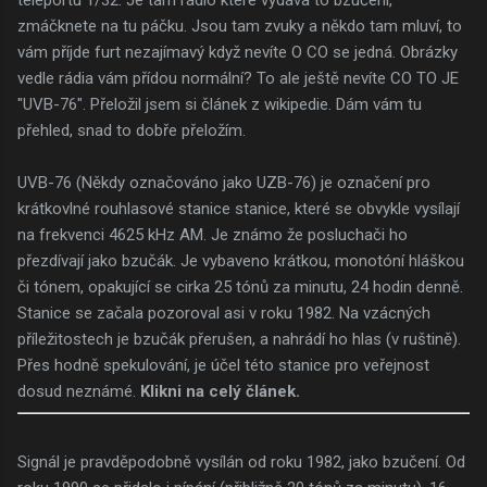
zmáčknete na tu páčku. Jsou tam zvuky a někdo tam mluví, to
vám příjde furt nezajímavý když nevíte O CO se jedná. Obrázky
vedle rádia vám přídou normální? To ale ještě nevíte CO TO JE
"UVB-76". Přeložil jsem si článek z wikipedie. Dám vám tu
přehled, snad to dobře přeložím.
UVB-76 (Někdy označováno jako UZB-76) je označení pro
krátkovlné rouhlasové stanice stanice, které se obvykle vysílají
na frekvenci 4625 kHz AM. Je známo že posluchači ho
přezdívají jako bzučák. Je vybaveno krátkou, monotóní hláškou
či tónem, opakující se cirka 25 tónů za minutu, 24 hodin denně.
Stanice se začala pozoroval asi v roku 1982. Na vzácných
příležitostech je bzučák přerušen, a nahrádí ho hlas (v ruštině).
Přes hodně spekulování, je účel této stanice pro veřejnost
dosud neznámé.
Klikni na celý článek.
Signál je pravděpodobně vysílán od roku 1982, jako bzučení. Od