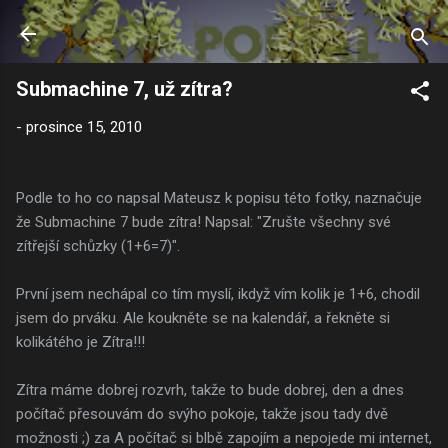
Přeskočit na hlavní obsah
Submachine 7, už zítra?
-
prosince 15, 2010
Podle to ho co napsal Mateusz k popisu této fotky, naznačuje
že Submachine 7 bude zítra! Napsal: "Zrušte všechny své
zítřejší schůzky (1+6=7)".
První jsem nechápal co tím myslí, ikdyž vím kolik je 1+6, chodil
jsem do prváku. Ale koukněte se na kalendář, a řekněte si
kolikátého je Zítra!!!
Zítra máme dobrej rozvrh, takže to bude dobrej, den a dnes
počítač přesouvám do svýho pokoje, takže jsou tady dvě
možnosti ;) za A počítač si blbě zapojím a nepojede mi internet,