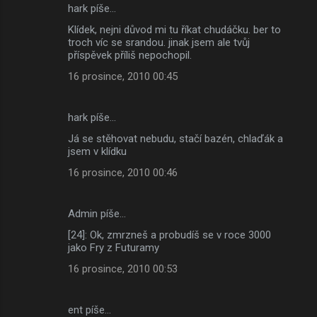
hark píše…
Klídek, nejni důvod mi tu říkat chudáčku. ber to
troch víc se srandou. jinak jsem ale tvůj
příspěvek příliš nepochopil.
16 prosince, 2010 00:45
hark píše…
Já se stěhovat nebudu, stačí bazén, chlaďák a
jsem v klídku
16 prosince, 2010 00:46
Admin píše…
[24]: Ok, zmrzneš a probudíš se v roce 3000
jako Fry z Futuramy
16 prosince, 2010 00:53
ent píše…