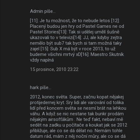
Admin píše…
[11]: Je tu možnost, že to nebude letos [12]:
Placený budou jen hry od Pastel Games ne od
Pastel Stories[13]: Tak si udělej umělí šušně
ukazovali to v televizi[14]: JJ, ale kdyby zejtra
nemělo být sub7 tak bych si tam možná taky
zajel [15]: Sub X má být v roce 2013, to už
budeme všichni mrtvý xD[16]: Maestro Skutník
vždy napíná
15 prosince, 2010 23:22
hark píše…
2012, konec světa. Super, začnu kopat nějakej
protijedernej kryt. Sry lidi ale varování od tolika
lidí před koncem světa se nesmí brát na lehkou
váhu. A když se nic nestane tak bunkr prodám
nějakým airsofťákům . Ne teď fakt, nebaví mě
sedět na zadku u počítače a koukat jak se 2012
přibližuje, ale co se dá dělat no. Nemám tohle
datum rád, mám z něj noční můry, ale co se dá