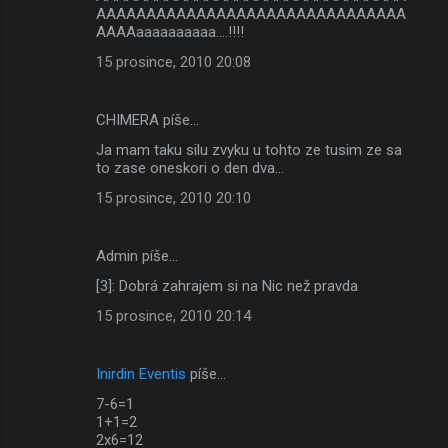
AAAAAAAAAAAAAAAAAAAAAAAAAAAAAAA
ř
AAAAaaaaaaaaaa....!!!!
e
15 prosince, 2010 20:08
CHIMERA píše…
Ja mam taku silu zvyku u tohto ze tusim ze sa
to zase oneskori o den dva...
15 prosince, 2010 20:10
Admin píše…
[3]: Dobrá zahrajem si na Nic než pravda
15 prosince, 2010 20:14
Inirdin Eventis
píše…
7-6=1
1+1=2
2x6=12