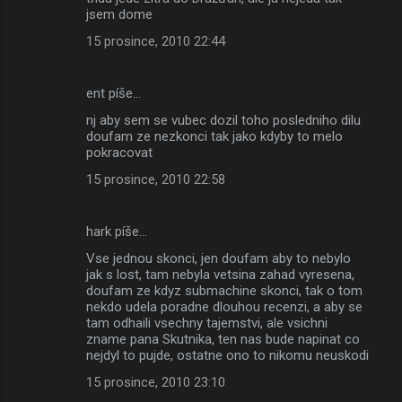
jsem dome
15 prosince, 2010 22:44
ent píše…
nj aby sem se vubec dozil toho posledniho dilu
doufam ze nezkonci tak jako kdyby to melo
pokracovat
15 prosince, 2010 22:58
hark píše…
Vse jednou skonci, jen doufam aby to nebylo
jak s lost, tam nebyla vetsina zahad vyresena,
doufam ze kdyz submachine skonci, tak o tom
nekdo udela poradne dlouhou recenzi, a aby se
tam odhaili vsechny tajemstvi, ale vsichni
zname pana Skutnika, ten nas bude napinat co
nejdyl to pujde, ostatne ono to nikomu neuskodi
15 prosince, 2010 23:10