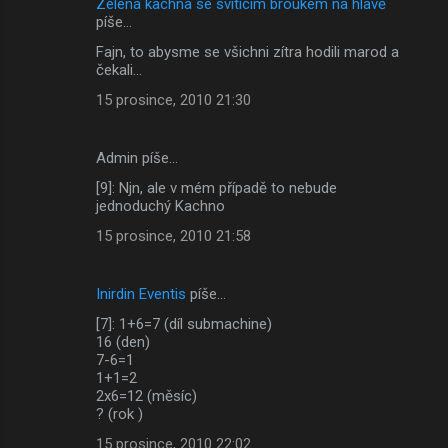
Zelená kachna se svítícím broukem na hlavě
píše…
Fajn, to abysme se všichni zítra hodili marod a
čekali...
15 prosince, 2010 21:30
Admin píše…
[9]: Njn, ale v mém případě to nebude
jednoduchý Kachno
15 prosince, 2010 21:58
Inirdin Eventis
píše…
[7]: 1+6=7 (díl submachine)
16 (den)
7-6=1
1+1=2
2x6=12 (měsíc)
? (rok )
15 prosince, 2010 22:02