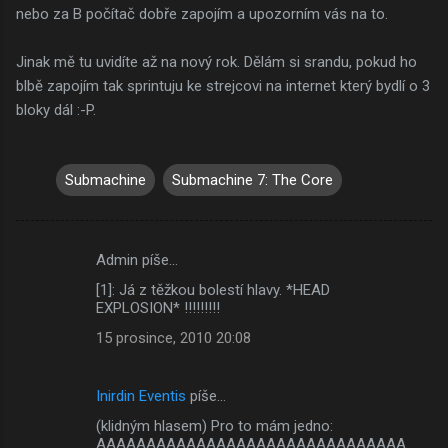
nebo za B počítač dobře zapojím a upozorním vás na to.
Jinak mě tu uvidíte až na nový rok. Dělám si srandu, pokud ho
blbě zapojím tak sprintuju ke strejcovi na internet který bydlí o 3
bloky dál :-P.
Submachine
Submachine 7: The Core
Admin píše…
K
[1]: Já z těžkou bolestí hlavy. *HEAD
o
EXPLOSION* !!!!!!!!!
m
15 prosince, 2010 20:08
e
n
Inirdin Eventis
píše…
t
(klidným hlasem) Pro to mám jedno:
á
AAAAAAAAAAAAAAAAAAAAAAAAAAAAAAA