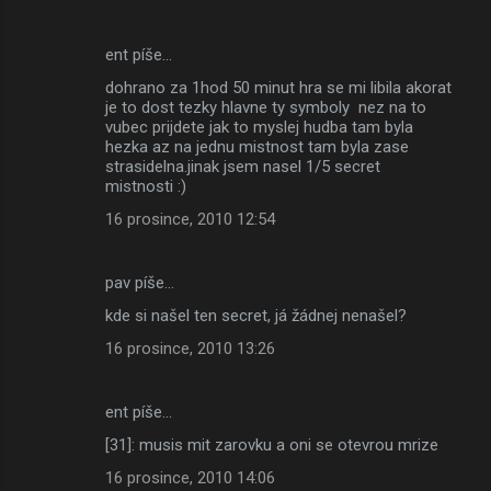
ent píše…
dohrano za 1hod 50 minut hra se mi libila akorat
je to dost tezky hlavne ty symboly nez na to
vubec prijdete jak to myslej hudba tam byla
hezka az na jednu mistnost tam byla zase
strasidelna.jinak jsem nasel 1/5 secret
mistnosti :)
16 prosince, 2010 12:54
pav píše…
kde si našel ten secret, já žádnej nenašel?
16 prosince, 2010 13:26
ent píše…
[31]: musis mit zarovku a oni se otevrou mrize
16 prosince, 2010 14:06