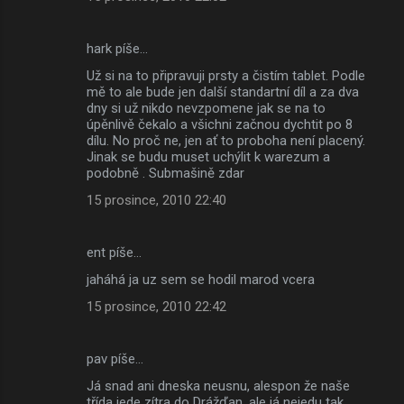
hark píše…
Už si na to připravuji prsty a čistím tablet. Podle
mě to ale bude jen další standartní díl a za dva
dny si už nikdo nevzpomene jak se na to
úpěnlivě čekalo a všichni začnou dychtit po 8
dílu. No proč ne, jen ať to proboha není placený.
Jinak se budu muset uchýlit k warezum a
podobně . Submašině zdar
15 prosince, 2010 22:40
ent píše…
jaháhá ja uz sem se hodil marod vcera
15 prosince, 2010 22:42
pav píše…
Já snad ani dneska neusnu, alespon že naše
třída jede zítra do Drážďan, ale já nejedu tak