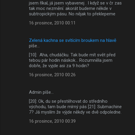
jsem říkal, já jsem vybavenej . I když se v čr zas
tak moc nezmění. akorát budeme někde v
subtropickým pásu. No nějak to překlepeme
16 prosince, 2010 00:11
Zelená kachna se svítícím broukem na hlavě
píše…
[10]: Aha, chudáčku. Tak bude mít svět před
tebou pár hodin náskok... Rozumněla jsem
dobře, že vyjde asi za 9 hodin?
16 prosince, 2010 00:26
Admin píše…
[20]: Ok, du se přestěhovat do středního
východu, tam bude mírný pás [21]: Submachine
7? Já myslím že výjde někdy ve dvě odpoledne.
16 prosince, 2010 00:39