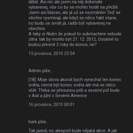
dělat. Asi nic ale jsem na něj dokonale
vybavenej, vše co by se mohlo hodit na přežití.
Jsem asi blázen, ale já už se nezměním Teď se
všichni vysmívají, ale když se něco fakt stane,
no budu se smát já, radši být vybavenej na
všechno
A taky si říkám že pokud to submachine nebude
zítra. tak by mohlo být 21. 12. 2012, Ostatně to
budou přesně 2 roky do konce, ne?
15 prosince, 2010 23:54
Admin píše…
[18]: Moje slova akorat bych vynechal ten konec
světa, nemá být konec světa ale má se něco
stát. Třeba se přesunou póli a severní pól bude
v Asií a jižní v Severní Americe
16 prosince, 2010 00:01
hark píše…
Tak jasně, no alespoň bude nějaká akce. A jak