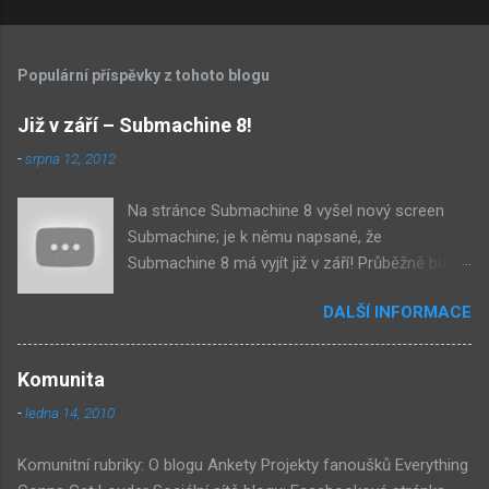
Populární příspěvky z tohoto blogu
Již v září – Submachine 8!
-
srpna 12, 2012
Na stránce Submachine 8 vyšel nový screen
Submachine; je k němu napsané, že
Submachine 8 má vyjít již v září! Průběžně budu
přidávat zveřejněné screeny! Asi první
DALŠÍ INFORMACE
zveřejněný materiál ze Submachine 8. Zvukové
pozadí menu. První screen, který se na stránce
objevil, zdá se spíše jako takové 'logo'. Screen
Komunita
byl na stránce Sub8 ale nyní je tam ten pod
-
ledna 14, 2010
tímhle. Další screen, vypadá velmi zajímavě.
Vypadá podobně jako systém padacího mostu
Komunitní rubriky: O blogu Ankety Projekty fanoušků Everything
v DaymareTown 1 ( stránka sub8 ) Screen, který