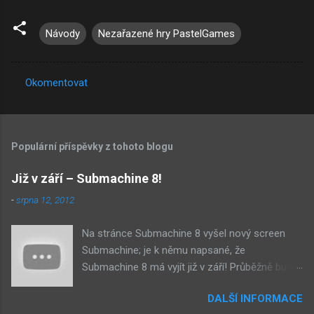
Návody
Nezařazené hry PastelGames
Okomentovat
K
o
m
Populární příspěvky z tohoto blogu
e
n
Již v září – Submachine 8!
t
-
srpna 12, 2012
á
Na stránce Submachine 8 vyšel nový screen
ř
Submachine; je k němu napsané, že
e
Submachine 8 má vyjít již v září! Průběžně budu
přidávat zveřejněné screeny! Asi první
DALŠÍ INFORMACE
zveřejněný materiál ze Submachine 8. Zvukové