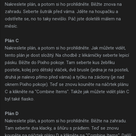
Nakreslete plán, a potom si ho prohlídněte. Běžte znova na
zahradu. Seberte šutrák před váma. Jděte na houpačku a
odstřelte se, no to taky nevišlo. Páč jste doletěli málem na
měsíc.
Plán C
Nakreslete plán, a potom si ho prohlídněte. Jak můžete vidět,
tento plán je dost složitý. Na chodbě z lékárničky seberte lepicí
pásku. Běžte do Pixiho pokoje. Tam seberte kus žebříku
postele, kolej pro dětský vláček, dvě brusle (jedna je na posteli,
druhá je nalevo přímo před váma) a tyčku na záclony (je nad
oknem Pixiho pokoje). Teď se znovu kouněte na náčrtek plánu
C a klikněte na "Combine Items". Takže jak můžete vidět plán C
byl také fiasko.
Plán D
Nakreslete plán, a potom si ho prohlídněte. Běžte na zahradu.
Tam seberte dva klacky, a šňůru s prádlem. Teď se znovu
kouněte na náčrtek plánu D a klikněte na "Combine Items". Další