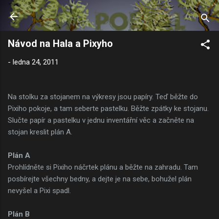
Přeskočit na hlavní obsah
Návod na Hala a Pixyho
-
ledna 24, 2011
Na stolku za stojanem na výkresy jsou papíry. Teď běžte do
Pixiho pokoje, a tam seberte pastelku. Běžte zpátky ke stojanu.
Slučte papír a pastelku v jednu inventářní věc a začněte na
stojan kreslit plán A.
Plán A
Prohlídněte si Pixiho náčrtek plánu a běžte na zahradu. Tam
posbírejte všechny bedny, a dejte je na sebe, bohužel plán
nevyšel a Pixi spadl.
Plán B