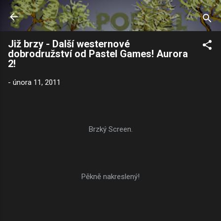
Přeskočit na hlavní obsah
Již brzy - Další westernové
dobrodružství od Pastel Games! Aurora
2!
-
února 11, 2011
Brzký Screen.
Pěkně nakreslený!