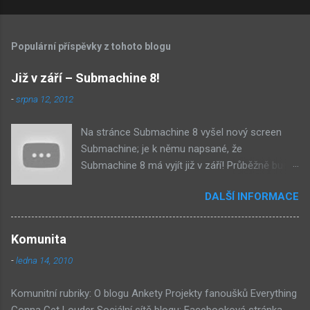
Populární příspěvky z tohoto blogu
Již v září – Submachine 8!
-
srpna 12, 2012
Na stránce Submachine 8 vyšel nový screen
Submachine; je k němu napsané, že
Submachine 8 má vyjít již v září! Průběžně budu
přidávat zveřejněné screeny! Asi první
DALŠÍ INFORMACE
zveřejněný materiál ze Submachine 8. Zvukové
pozadí menu. První screen, který se na stránce
objevil, zdá se spíše jako takové 'logo'. Screen
Komunita
byl na stránce Sub8 ale nyní je tam ten pod
-
ledna 14, 2010
tímhle. Další screen, vypadá velmi zajímavě.
Vypadá podobně jako systém padacího mostu
Komunitní rubriky: O blogu Ankety Projekty fanoušků Everything
v DaymareTown 1 ( stránka sub8 ) Screen, který
Gonna Get Louder Sociální sítě blogu: Facebooková stránka