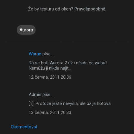
Že by textura od oken? Pravděpodobně.
Aurora
Waran
píše…
K
Dá se hrát Aurora 2 už i někde na webu?
o
Nemůžu ji nikde najít...
m
12 června, 2011 20:36
e
n
Admin píše…
t
[1]: Protože ještě nevyšla, ale už je hotová
á
13 června, 2011 20:33
ř
e
Okomentovat