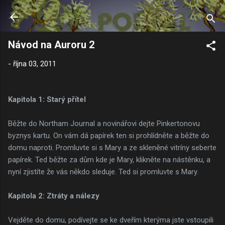
Přeskočit na hlavní obsah
Návod na Auroru 2
-
října 03, 2011
Kapitola 1: Starý přítel
Běžte do Northam Journal a novinářovi dejte Pinkertonovu
byznys kartu. On vám dá papírek ten si prohlídněte a běžte do
domu naproti. Promluvte si s Mary a ze skleněné vitríny seberte
papírek. Ted běžte za dům kde je Mary, klikněte na nástěnku, a
nyní zjistíte že vás někdo sleduje. Ted si promluvte s Mary.
Kapitola 2: Ztráty a nálezy
Vejděte do domu, podívejte se ke dveřím kterýma jste vstoupili