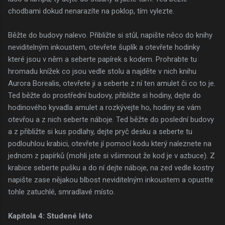
chodbami dokud nenarazíte na poklop, tím vylezte.
Běžte do budovy nalevo. Přibližte si stůl, napište něco do knihy
neviditelným inkoustem, otevřete šuplík a otevřete hodinky
které jsou v něm a seberte papírek s kodem. Prohrabte tu
hromadu knížek co jsou vedle stolu a najděte v nich knihu
Aurora Borealis, otevřete ji a seberte z ní ten amulet či co to je.
Ted běžte do prostřední budovy, přibližte si hodiny, dejte do
hodinového kyvadla amulet a rozkývejte ho, hodiny se vám
otevřou a z nich seberte náboje. Ted běžte do poslední budovy
a z přibližte si kus podlahy, dejte pryč desku a seberte tu
podlouhlou krabici, otevřete jí pomocí kodu který naleznete na
jednom z papírků (mohli jste si všimnout že kod je v azbuce). Z
krabice seberte pušku a do ní dejte náboje, na zed vedle kostry
napište zase nějakou blbost neviditelným inkoustem a opustte
tohle zatuchlé, smradlavé místo.
Kapitola 4: Studené léto