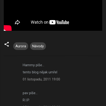
Aurora
Návody
Hammy píše…
K
tento blog nějak umřel
o
01 listopadu, 2011 19:00
m
e
pav píše…
n
R.I.P.
t