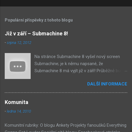
Populární příspěvky z tohoto blogu
Již v září – Submachine 8!
-
srpna 12, 2012
Na stránce Submachine 8 vyšel nový screen
Submachine; je k němu napsané, že
Submachine 8 má vyjít již v září! Průběžně budu
přidávat zveřejněné screeny! Asi první
DALŠÍ INFORMACE
zveřejněný materiál ze Submachine 8. Zvukové
pozadí menu. První screen, který se na stránce
objevil, zdá se spíše jako takové 'logo'. Screen
Komunita
byl na stránce Sub8 ale nyní je tam ten pod
-
ledna 14, 2010
tímhle. Další screen, vypadá velmi zajímavě.
Vypadá podobně jako systém padacího mostu
Komunitní rubriky: O blogu Ankety Projekty fanoušků Everything
v DaymareTown 1 ( stránka sub8 ) Screen, který