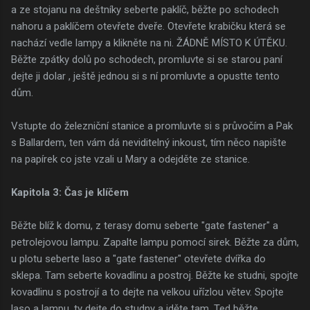
a ze stojanu na deštníky seberte paklíč, běžte po schodech
nahoru a paklíčem otevřete dveře. Otevřete krabičku která se
nachází vedle lampy a klikněte na ni. ŽÁDNĚ MÍSTO K ÚTĚKU.
Běžte zpátky dolů po schodech, promluvte si se starou paní
dejte ji dolar , ještě jednou si s ní promluvte a opustte tento
dům.
Vstupte do železniční stanice a promluvte si s průvočím a Pak
s Ballardem, ten vám dá neviditelný inkoust, tím něco napište
na papírek co jste vzali u Mary a odejděte ze stanice.
Kapitola 3: Čas je klíčem
Běžte blíž k domu, z terasy domu seberte "gate fastener" a
petrolejovou lampu. Zapalte lampu pomocí sirek. Běžte za dům,
u plotu seberte laso a "gate fastener" otevřete dvířka do
sklepa. Tam seberte kovadlinu a postroj. Běžte ke studni, spojte
kovadlinu s postrojí a to dejte na velkou uřízlou větev. Spojte
laso a lampu, ty dejte do studny a jděte tam. Ted běžte