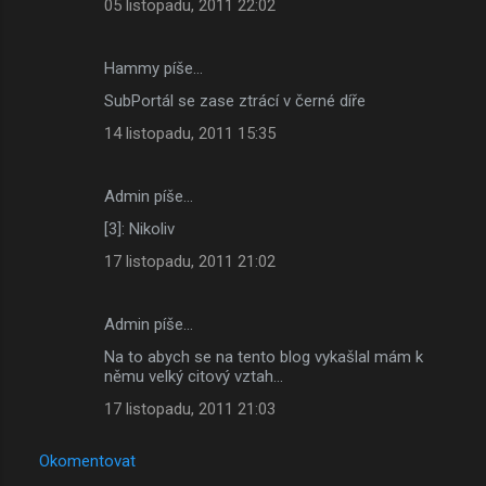
á
05 listopadu, 2011 22:02
ř
e
Hammy píše…
SubPortál se zase ztrácí v černé díře
14 listopadu, 2011 15:35
Admin píše…
[3]: Nikoliv
17 listopadu, 2011 21:02
Admin píše…
Na to abych se na tento blog vykašlal mám k
němu velký citový vztah...
17 listopadu, 2011 21:03
Okomentovat