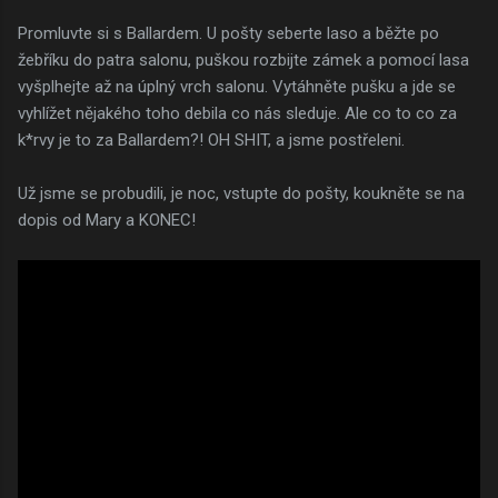
Promluvte si s Ballardem. U pošty seberte laso a běžte po
žebříku do patra salonu, puškou rozbijte zámek a pomocí lasa
vyšplhejte až na úplný vrch salonu. Vytáhněte pušku a jde se
vyhlížet nějakého toho debila co nás sleduje. Ale co to co za
k*rvy je to za Ballardem?! OH SHIT, a jsme postřeleni.
Už jsme se probudili, je noc, vstupte do pošty, koukněte se na
dopis od Mary a KONEC!