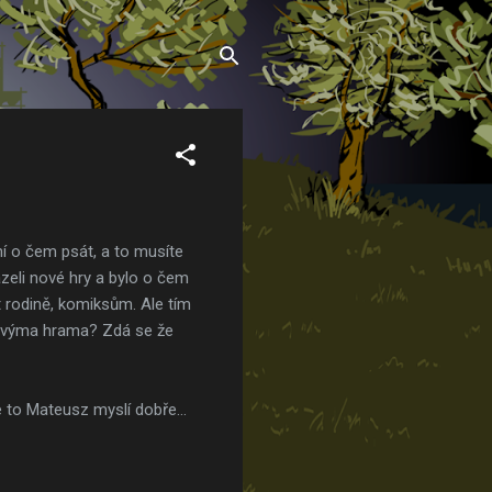
ní o čem psát, a to musíte
ázeli nové hry a bylo o čem
t rodině, komiksům. Ale tím
 novýma hrama? Zdá se že
 to Mateusz myslí dobře...