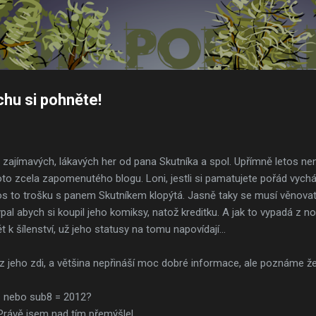
Přeskočit na hlavní obsah
chu si pohněte!
 zajímavých, lákavých her od pana Skutníka a spol. Upřímně letos ne
hoto zcela zapomenutého blogu. Loni, jestli si pamatujete pořád vych
letos to trošku s panem Skutníkem klopýtá. Jasně taky se musí věnova
pal abych si koupil jeho komiksy, natož kreditku. A jak to vypadá z
k šílenství, už jeho statusy na tomu napovídají...
 z jeho zdi, a většina nepřináší moc dobré informace, ale poznáme že
 nebo sub8 = 2012?
rávě jsem nad tím přemýšlel...