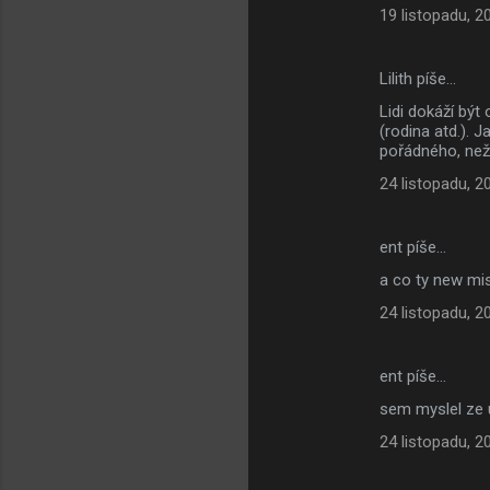
19 listopadu, 2
Lilith píše…
Lidi dokáží být 
(rodina atd.). 
pořádného, než
24 listopadu, 2
ent píše…
a co ty new mi
24 listopadu, 2
ent píše…
sem myslel ze 
24 listopadu, 2