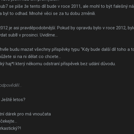
b7 se píše že tento díl bude v roce 2011, ale mohl to být falešný n
a byl to odhad. Mnohé věci se za tu dobu změnili.
012 je asi pravděpodobnější. Pokud by opravdu bylo v roce 2012, bylo
dat sub8 v prosinci. Uvidíme...
hvíle budu mazat všechny příspěvky typu "Kdy bude další díl toho a t
žete si na ni dělat co chcete...
ký haj*l který někomu odstraní příspěvek bez udání důvodu.
odpověděl...
Ještě letos?
ní dárek pro má vnoučata
čekejte...
rkastický?!