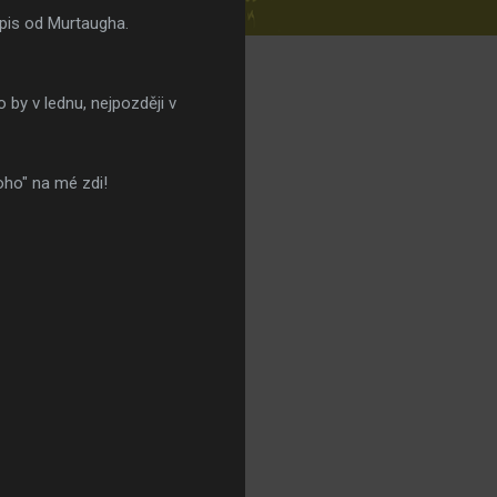
ápis od Murtaugha.
 by v lednu, nejpozději v
oho" na mé zdi!