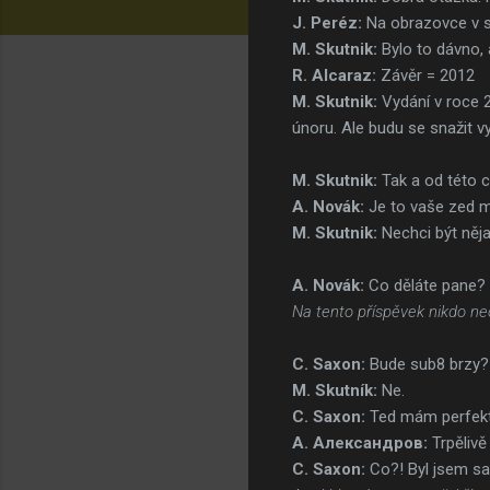
J. Peréz:
Na obrazovce v su
M. Skutnik:
Bylo to dávno, 
R. Alcaraz:
Závěr = 2012
M. Skutnik:
Vydání v roce 2
únoru. Ale budu se snažit vy
M. Skutnik:
Tak a od této c
A. Novák:
Je to vaše zed mů
M. Skutnik:
Nechci být něja
A. Novák:
Co děláte pane?
Na tento příspěvek nikdo ne
C. Saxon:
Bude sub8 brzy? 
M. Skutník:
Ne.
C. Saxon:
Ted mám perfekt
A. Александров:
Trpělivě 
C. Saxon:
Co?! Byl jsem sa