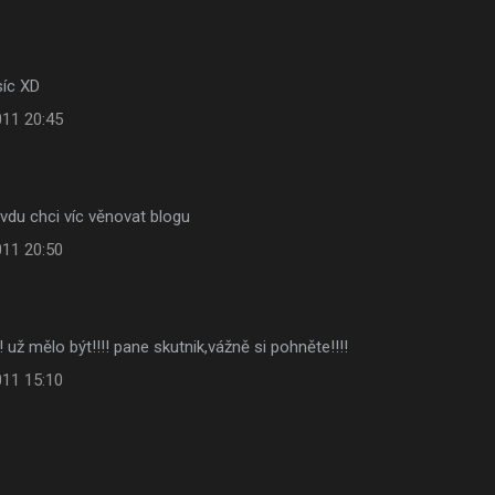
íc XD
011 20:45
avdu chci víc věnovat blogu
011 20:50
!!! už mělo být!!!! pane skutnik,vážně si pohněte!!!!
011 15:10