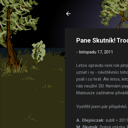
Pane Skutník! Tro
-
listopadu 17, 2011
Letos opravdu není rok plný
uznat i vy - návštěvníci to
psát i co hrát. Ale letos, 
nás neužíví :DD. Nemám pay
Mateusze začínáme přivádět 
Vystřihl jsem pár příspěvků
A. Olejniczak:
sub8 = 2011
M. Skutnik:
Dobrá otázka. P