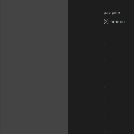
ř
e
pav píše…
[2]: hmmm
.
.
.
.
.
.
.
.
.
.
.
.
.
.
.
.
.
.
.
.