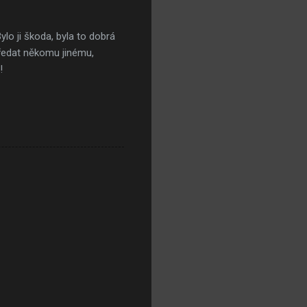
lo ji škoda, byla to dobrá
předat někomu jinému,
!