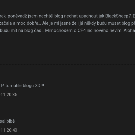
ek, poněvadž jsem nechtěl blog nechat upadnout jak BlackSheep7. By
začala a moc dobře... Ale je mi jasné že i já někdy budu muset blog 
ebudu mít na blog čas... Mimochodem o CF4 nic nového nevím. Aloha
I.P. tomuhle blogu XD!!!
011 20:35
sal blbě
011 20:40