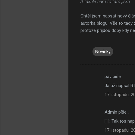
A takhle nám to tam jiskří...
Chtěl jsem napsat nový člán
autorka blogu. Vše to tady 
protože příjdou doby kdy n
Novinky
pav píše…
K
Já už napsal R.
o
17 listopadu, 2
m
e
Admin píše…
n
[1]: Tak tos nap
t
á
17 listopadu, 2