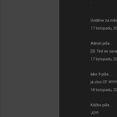
.
.
.
.
Uvidíme za měs
17 listopadu, 2
Admin píše…
[3]: Ted se opr
17 listopadu, 2
kiko 9 píše…
já chci CF 4!!!!
18 listopadu, 2
Káčko píše…
JO!!!