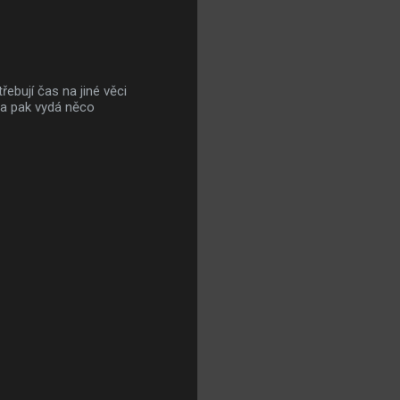
řebují čas na jiné věci
s a pak vydá něco