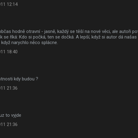
011 12:14
občas hodně otravní - jasně, každý se těší na nové věci, ale autoři pot
Jak se říká: Kdo si počká, ten se dočká. A lepší, když si autor dá naša
 když narychlo něco splácne.
011 18:40
stnosti kdy budou ?
011 21:36
uz to vyjde
011 21:36