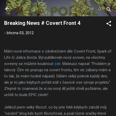
Přeskočit na hlavní obsah
Breaking News # Covert Front 4
-
března 03, 2012
Mám nové informace o závěrečném díle Covert Front, Spark of
Life či Jiskra života. Byl publikován nový screen, na všechny
screeny se můžete kouknout
zde
. Mateusz napsal: "Problém je
takový: Čím víc pracuju na covert frontu, tím víc zábavy mám a
to tak, že mám hodně nápadů. Dělám velký pokrok každý den,
ale je to jako kdybych pořád stál v časové ose vývoje projektu".
Zřejmě to znamená že si na nový díl ještě chvíli počkáme, ale
určitě to bude EPIC závěr!
Jelikož jsem velký filozof, co by jste řekli kdybych založil můj
"osobní" blog kde bych filozofoval, a psal různé sračky které