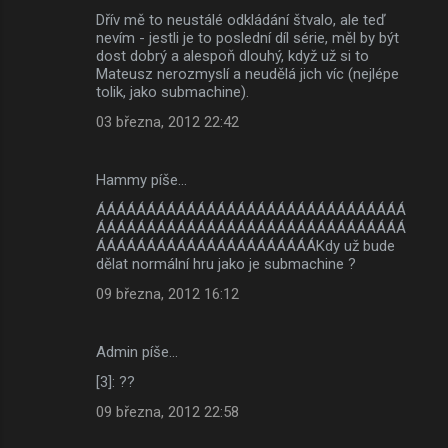
á
Dřív mě to neustálé odkládání štvalo, ale teď
nevím - jestli je to poslední díl série, měl by být
ř
dost dobrý a alespoň dlouhý, když už si to
e
Mateusz nerozmyslí a neudělá jich víc (nejlépe
tolik, jako submachine).
03 března, 2012 22:42
Hammy píše…
ÁÁÁÁÁÁÁÁÁÁÁÁÁÁÁÁÁÁÁÁÁÁÁÁÁÁÁÁÁÁÁ
ÁÁÁÁÁÁÁÁÁÁÁÁÁÁÁÁÁÁÁÁÁÁÁÁÁÁÁÁÁÁÁ
ÁÁÁÁÁÁÁÁÁÁÁÁÁÁÁÁÁÁÁÁÁÁKdy už bude
dělat normální hru jako je submachine ?
09 března, 2012 16:12
Admin píše…
[3]: ??
09 března, 2012 22:58