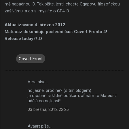
mě napadnou :D. Tak pište, jestli chcete Oqapovu filozofickou
zašívárnu, a co si myslíte o CF4 :D.
Aktualizováno 4. března 2012
Mateusz dokončuje poslední část Covert Frontu 4!
Release today?! :D
Covert Front
Vera píše…
K
no jasně, proč ne? (s tím blogem)
o
já osobně si klidně počkám, ať nám to Mateusz
m
udělá co nejlepší!!
e
03 března, 2012 22:26
n
t
Avaart píše…