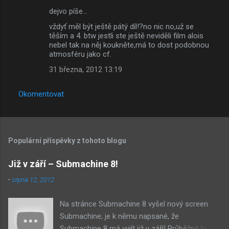
dejvo píše…
vždyť měl být ještě pátý díl!?no nic no,už se
těším a 4. btw jestli ste ještě neviděli film alois
nebel tak na něj koukněte,má to dost podobnou
atmosféru jako cf.
31 března, 2012 13:19
Okomentovat
Populární příspěvky z tohoto blogu
Již v září – Submachine 8!
-
srpna 12, 2012
Na stránce Submachine 8 vyšel nový screen
Submachine; je k němu napsané, že
Submachine 8 má vyjít již v září! Průběžně budu