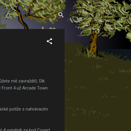
ůžete mě zavraždit). Dík
rt Front 4 už Arcade Town
nické potíže s nahrávacím
t 4 vyměnili za kod Covert