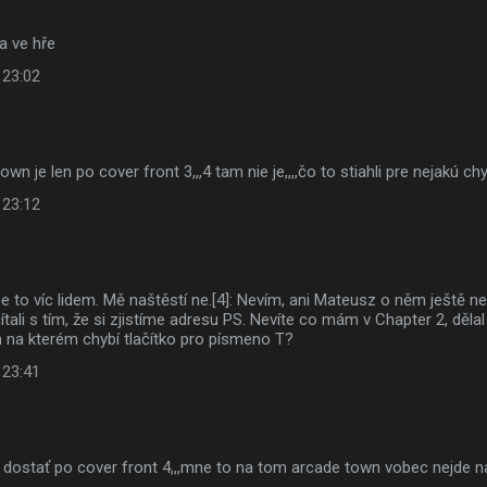
a ve hře
 23:02
wn je len po cover front 3,,,4 tam nie je,,,,čo to stiahli pre nejakú c
 23:12
 se to víc lidem. Mě naštěstí ne.[4]: Nevím, ani Mateusz o něm ještě 
čítali s tím, že si zjistíme adresu PS. Nevíte co mám v Chapter 2, děla
 na kterém chybí tlačítko pro písmeno T?
 23:41
dostať po cover front 4,,,mne to na tom arcade town vobec nejde náj