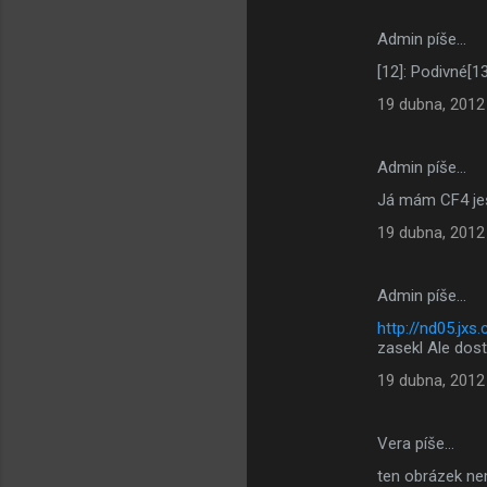
Admin píše…
[12]: Podivné[13]
19 dubna, 2012
Admin píše…
Já mám CF4 ješt
19 dubna, 2012
Admin píše…
http://nd05.jx
zasekl Ale dost
19 dubna, 2012
Vera píše…
ten obrázek nem