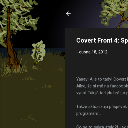
Covert Front 4: Sp
-
dubna 18, 2012
Yaaay! A je to tady! Covert 
Ailee, že si mě na faceboo
vydal. Tak já ted jdu hrát, a
Takže aktualizuju příspěve
programem...
Co se to sakra stalo?! Jak 