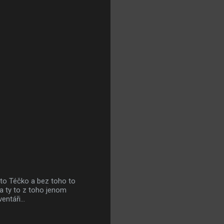
m to Téčko a bez toho to
 a ty to z toho jenom
entáři...