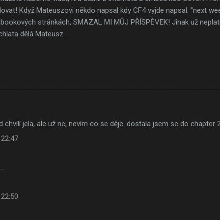
lovat! Když Mateuszovi někdo napsal kdy CF4 vyjde napsal: "next wee
cebookových stránkách, SMAZAL MI MŮJ PŘÍSPĚVEK! Jinak už neplatí
chlata dělá Mateusz.
d chvílí jela, ale už ne, nevím co se děje. dostala jsem se do chapter 
 22:47
e…
 22:50