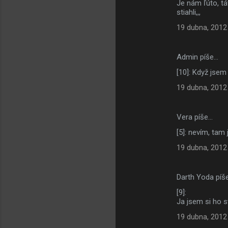
Je nám ľúto, tá
stiahli,,,
19 dubna, 2012
Admin píše…
[10]: Když jsem
19 dubna, 2012
Vera píše…
[5]: nevím, tam
19 dubna, 2012
Darth Yoda píš
[9]:
Ja jsem si ho st
19 dubna, 2012