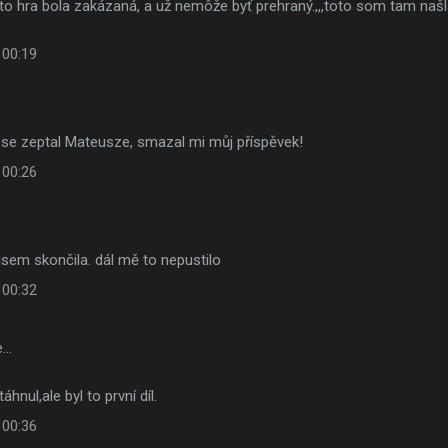
to hra bola zakázaná, a už nemôže byť prehraný.,,,toto som tam našla
 00:19
 se zeptal Mateusze, smazal mi můj příspěvek!
 00:26
 jsem skončila. dál mě to nepustilo
 00:32
e…
áhnul,ale byl to první díl.
 00:36