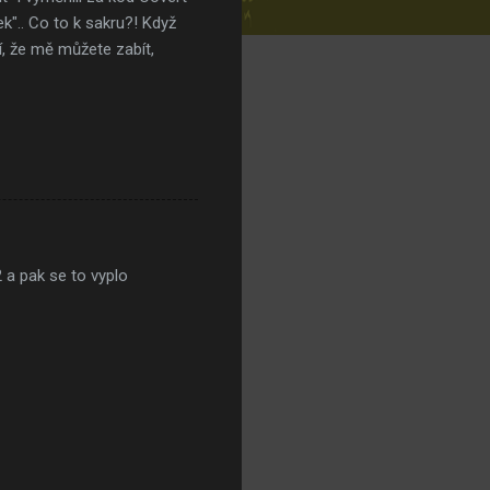
k".. Co to k sakru?! Když
, že mě můžete zabít,
2 a pak se to vyplo