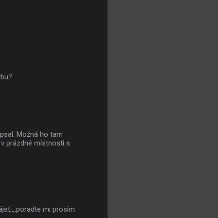
hybu?
nepsal. Možná ho tam
l v prázdné místnosti s
sť,,,,poradte mi prosím