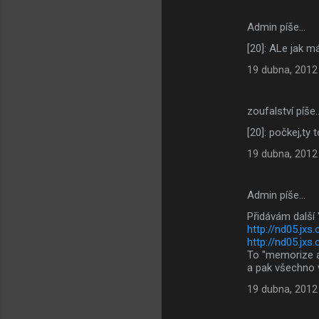
Admin píše…
[20]: ALe jak 
19 dubna, 2012
zoufalství píše
[20]: počkej,ty
19 dubna, 2012
Admin píše…
Přidávám další 
http://nd05.j
http://nd05.j
To "memorize a
a pak všechno v
19 dubna, 2012