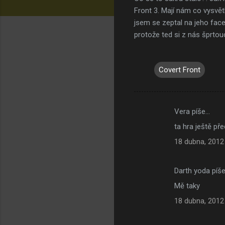
Front 3. Mají nám co vysvět
jsem se zeptal na jeho fa
protože ted si z nás šprtou
Covert Front
Vera píše…
K
ta hra ještě pře
o
18 dubna, 2012
m
e
Darth yoda píš
n
Mě taky
t
á
18 dubna, 2012
ř