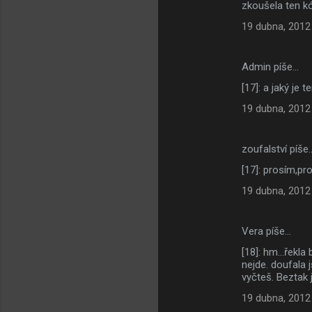
zkoušela ten k
19 dubna, 2012
Admin píše…
[17]: a jaký je t
19 dubna, 2012
zoufalství píše
[17]: prosím,pr
19 dubna, 2012
Vera píše…
[18]: hm...řekl
nejde. doufala 
vyčteš. Beztak j
19 dubna, 2012