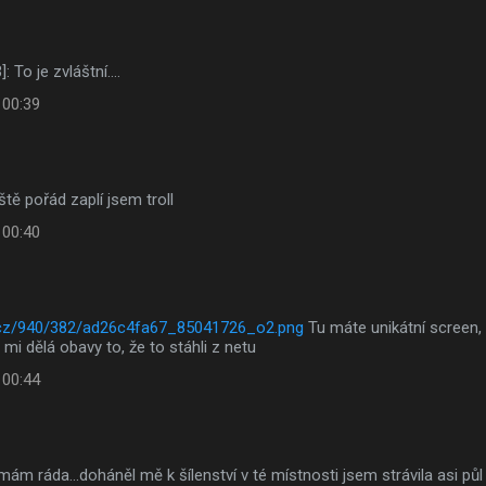
: To je zvláštní....
 00:39
ě pořád zaplí jsem troll
 00:40
s.cz/940/382/ad26c4fa67_85041726_o2.png
Tu máte unikátní screen,
 mi dělá obavy to, že to stáhli z netu
 00:44
ám ráda...doháněl mě k šílenství v té místnosti jsem strávila asi půl