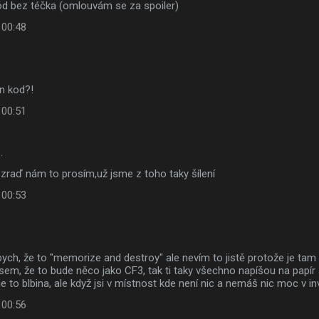
ód bez téčka (omlouvám se za spoiler)
 00:48
en kod?!
 00:51
…
ozraď nám to prosím,už jsme z toho taky šílení
 00:53
a bych, že to "memorize and destroy" ale nevím to jistě protože je ta
jsem, že to bude něco jako CF3, tak ti taky všechno napíšou na papír
e to blbina, ale když jsi v místnost kde není nic a nemáš nic moc v inv
 00:56