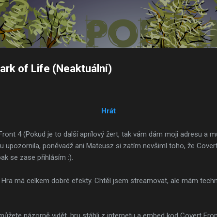
Přeskočit na hlavní obsah
ark of Life (Neaktuální)
Hrát
Front 4 (Pokud je to další aprílový žert, tak vám dám moji adresu a m
ku upozornila, poněvadž ani Mateusz si zatím nevšiml toho, že Cove
 pak se zase přihlásím :).
k. Hra má celkem dobré efekty. Chtěl jsem streamovat, ale mám tech
můžete názorně vidět, hru stáhli z internetu a embed kod Covert Fron