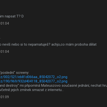
mám napsat T? D
 01:04
…
 to nevíš nebo si to nepamatuješ? achjo,co mám proboha dělat
 01:04
"poslední" screeny:
xs.cz/002/521/eb81d066aa_85042072_o2.png
xs.cz/190/969/932d404118_85042077_o2.png
nd destroy" mi připomíná Mateuszovo současné jednání, nechat hru 
četně jejich zmínek smazat z internetu...
 01:09