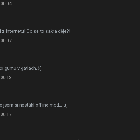
 00:04
li z internetu! Co se to sakra děje?!
 00:07
o gumu v gatiach,,((
 00:13
e jsem si nestáhl offline mod.... :(
 00:17