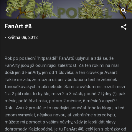
Přeskočit na hlavní obsah
FanArt #8
-
května 08, 2012
Rok po poslední "hitparádě" FanArtů uplynul, a zdá se, že
FanArty jsou již odumírající záležitost. Za ten rok mi na mail
došli jen 3 FanArty, jen od 1 člověka; a ten člověk je Avaart.
Takže se zdá, že možná už ani v budoucnu tenhle žebříček
fanouškovských malb nebude. Sami si uvědomme, rozdíl mezi
1 a 2 půl roku; to by šlo, mezi 2 a 3 částí; pouhé 2 týdny (!), pak
měsíc, poté čtvrt roku, potom 2 měsíce, 6 měsíců a nyní?!
Rok... Asi už prostě je to upadající součást tohoto blogu, a ted
jenom vymyslet, nějakou novou, at zabráníme stereotypu,
můžete mi pomoct s vašimi návrhy, vždy je lepší dát hlavy
dohromady. Každopádně, je tu FanArt #8, celý jen s obrázky od