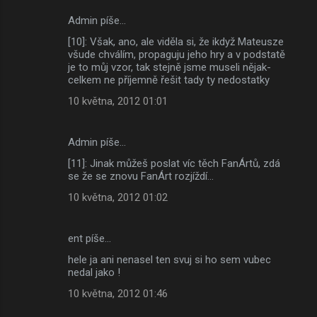
Admin píše…
[10]: Však, ano, ale viděla si, že ikdyž Mateusze
všude chválím, propaguju jeho hry a v podstatě
je to můj vzor, tak stejně jsme museli nějak-
celkem ne příjemně řešit tady ty nedostatky
10 května, 2012 01:01
Admin píše…
[11]: Jinak můžeš poslat víc těch FanÁrtů, zdá
se že se znovu FanÁrt rozjíždí...
10 května, 2012 01:02
ent píše…
hele ja ani nenasel ten svuj si ho sem vubec
nedal jako !
10 května, 2012 01:46