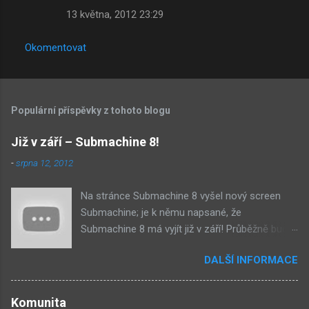
13 května, 2012 23:29
Okomentovat
Populární příspěvky z tohoto blogu
Již v září – Submachine 8!
-
srpna 12, 2012
Na stránce Submachine 8 vyšel nový screen
Submachine; je k němu napsané, že
Submachine 8 má vyjít již v září! Průběžně budu
přidávat zveřejněné screeny! Asi první
DALŠÍ INFORMACE
zveřejněný materiál ze Submachine 8. Zvukové
pozadí menu. První screen, který se na stránce
objevil, zdá se spíše jako takové 'logo'. Screen
Komunita