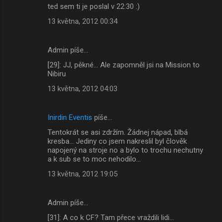
ted sem ti je poslal v 22:30 :)
13 května, 2012 00:34
Admin píše…
[29]: JJ, pěkné... Ale zapomněl jsi na Mission to
Nibiru
13 května, 2012 04:03
Inirdin Eventis
píše…
Tentokrát se asi zdržím. Žádnej nápad, blbá
kresba... Jediny co jsem nakreslil byl člověk
napojený na stroje no a bylo to trochu nechutny
a k sub se to moc nehodilo...
13 května, 2012 19:05
Admin píše…
[31]: A co k CF? Tam přece vraždili lidi...