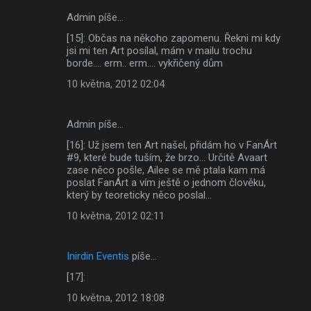
Admin píše…
[15]: Občas na někoho zapomenu. Řekni mi kdy
jsi mi ten Art posílal, mám v mailu trochu
borde.... erm.. erm.... vykřičený dům
10 května, 2012 02:04
Admin píše…
[16]: Už jsem ten Art našel, přidám ho v FanÁrt
#9, které bude tuším, že brzo... Určitě Avaart
zase něco pošle, Ailee se mě ptala kam má
poslat FanÁrt a vím ještě o jednom člověku,
který by teoreticky něco poslal...
10 května, 2012 02:11
Inirdin Eventis
píše…
[17]:
10 května, 2012 18:08