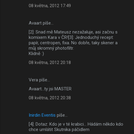
08 května, 2012 17:49
Avaart píše…
[2]: Snad mě Mateusz nezažaluje, asi začnu s
komixem Kara v ČR![3]: Jednoduchý recept:
papír, centropen, fixa. No dobře, taky skener a
můj skromný photofiltr.
Klidně :)
08 května, 2012 20:18
Vera píše…
Avaart...ty jsi MASTER
08 května, 2012 20:38
Inirdin Eventis
píše…
[4]: Dotaz: Kdo je v té krabici... Hádám někdo kdo
chce umlátit Skutnika páčidlem