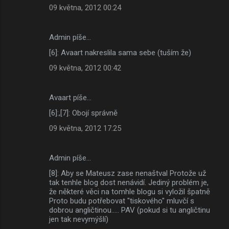
09 května, 2012 00:24
Admin píše…
[6]: Avaart nakreslila sama sebe (tuším že)
09 května, 2012 00:42
Avaart píše…
[6]:,[7]: Obojí správně
09 května, 2012 17:25
Admin píše…
[8]: Aby se Mateusz zase nenaštval Protože už
tak tenhle blog dost nenávidí. Jediný problém je,
že některé věci na tomhle blogu si vyložil špatně
Proto budu potřebovat "tiskového" mluvčí s
dobrou angličtinou..... PAV (pokud si tu angličtinu
jen tak nevymýšlí)