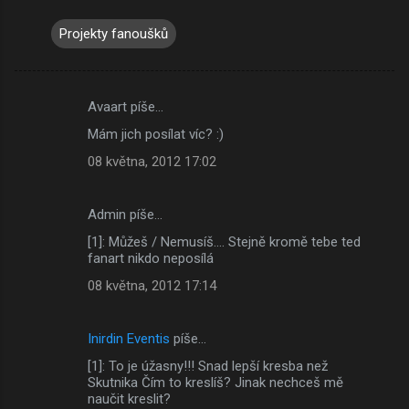
Projekty fanoušků
Avaart píše…
K
Mám jich posílat víc? :)
o
08 května, 2012 17:02
m
e
Admin píše…
n
[1]: Můžeš / Nemusíš.... Stejně kromě tebe ted
t
fanart nikdo neposílá
á
08 května, 2012 17:14
ř
e
Inirdin Eventis
píše…
[1]: To je úžasny!!! Snad lepší kresba než
Skutnika Čím to kreslíš? Jinak nechceš mě
naučit kreslit?