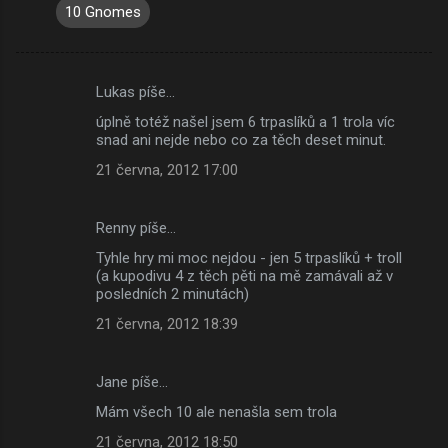
10 Gnomes
Lukas píše…
K
úplně totéž našel jsem 6 trpaslíků a 1 trola víc
o
snad ani nejde nebo co za těch deset minut.
m
21 června, 2012 17:00
e
n
Renny píše…
t
Tyhle hry mi moc nejdou - jen 5 trpaslíků + troll
á
(a kupodivu 4 z těch pěti na mě zamávali až v
posledních 2 minutách)
ř
21 června, 2012 18:39
e
Jane píše…
Mám všech 10 ale nenašla sem trola
21 června, 2012 18:50