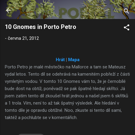
Přeskočit na hlavní obsah
10 Gnomes in Porto Petro
-
června 21, 2012
Hrát
|
M
apa
Porto Petro je malé městečko na Mallorce a tam se Mateusz
vydal letos. Tento díl se odehrává na kamenitém pobřeží z části
vymletým vodou. V tomto 10 Gnomes vám to, že je černobílé
bude dost na obtíž, poněvadž se pak špatně hledají skřítci. Já
jsem zatím tento díl zkoušel hrát jednou a našel jsem 6 skřítků
a 1 trola. Vím, není to až tak špatný výsledek. Ale hledání v
tomto díle je opravdu obtížné. Noo, zkuste si tento díl sami,
taktéž a pochlubte se v komentářích.