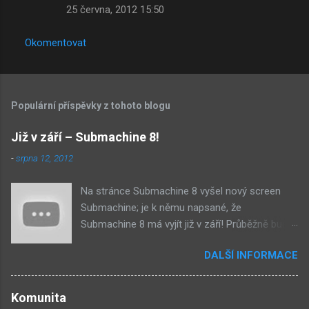
25 června, 2012 15:50
Okomentovat
Populární příspěvky z tohoto blogu
Již v září – Submachine 8!
-
srpna 12, 2012
Na stránce Submachine 8 vyšel nový screen
Submachine; je k němu napsané, že
Submachine 8 má vyjít již v září! Průběžně budu
přidávat zveřejněné screeny! Asi první
DALŠÍ INFORMACE
zveřejněný materiál ze Submachine 8. Zvukové
pozadí menu. První screen, který se na stránce
objevil, zdá se spíše jako takové 'logo'. Screen
Komunita
byl na stránce Sub8 ale nyní je tam ten pod