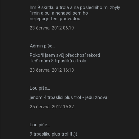
hm 9 skritku a trola a na posledniho mi zbyly
1min a pul a nenasel sem ho
nejlepci je ten podvodou
23 června, 2012 06:19
Admin píše…
Pokořil jsem svůj předchozí rekord
Ted' mám 8 trpaslíků a trola
23 června, 2012 16:13
Lou píše…
jenom 4 trpaslici plus trol - jedu znova!
25 června, 2012 15:32
Lou píše…
9 trpasliku plus trol!!! .))