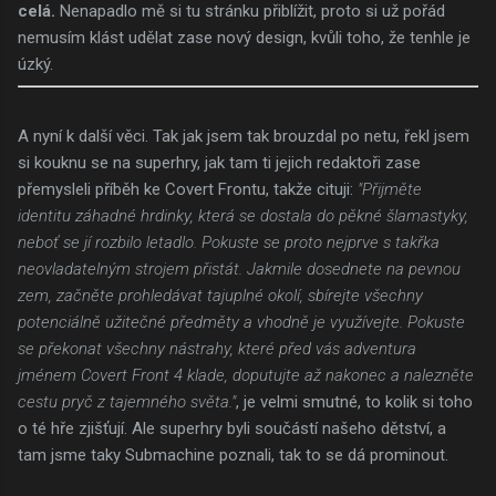
celá.
Nenapadlo mě si tu stránku přiblížit, proto si už pořád
nemusím klást udělat zase nový design, kvůli toho, že tenhle je
úzký.
A nyní k další věci. Tak jak jsem tak brouzdal po netu, řekl jsem
si kouknu se na superhry, jak tam ti jejich redaktoři zase
přemysleli příběh ke Covert Frontu, takže cituji:
"Přijměte
identitu záhadné hrdinky, která se dostala do pěkné šlamastyky,
neboť se jí rozbilo letadlo. Pokuste se proto nejprve s takřka
neovladatelným strojem přistát. Jakmile dosednete na pevnou
zem, začněte prohledávat tajuplné okolí, sbírejte všechny
potenciálně užitečné předměty a vhodně je využívejte. Pokuste
se překonat všechny nástrahy, které před vás adventura
jménem Covert Front 4 klade, doputujte až nakonec a nalezněte
cestu pryč z tajemného světa."
, je velmi smutné, to kolik si toho
o té hře zjišťují. Ale superhry byli součástí našeho dětství, a
tam jsme taky Submachine poznali, tak to se dá prominout.