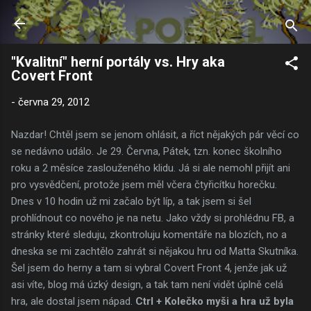
Přeskočit na hlavní obsah
"Kvalitní" herní portály vs. Hry aka
Covert Front
-
června 29, 2012
Nazdar! Chtěl jsem se jenom ohlásit, a říct nějakých pár věcí co
se nedávno událo. Je 29. Června, Pátek, tzn. konec školního
roku a 2 měsíce zaslouženého klidu. Já si ale nemohl přijít ani
pro vysvědčení, protože jsem měl včera čtyřicítku horečku.
Dnes v 10 hodin už mi začalo být líp, a tak jsem si šel
prohlídnout co nového je na netu. Jako vždy si prohlédnu FB, a
stránky které sleduju, zkontroluju komentáře na blozích, no a
dneska se mi zachtělo zahrát si nějakou hru od Matta Skutníka.
Šel jsem do herny a tam si vybral Covert Front 4, jenže jak už
asi víte, blog má úzký design, a tak tam není vidět úplně celá
hra, ale dostal jsem nápad.
Ctrl + Kolečko myši a hra už byla