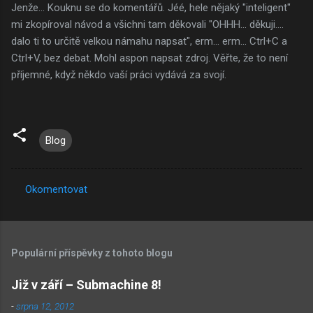
Jenže... Kouknu se do komentářů. Jéé, hele nějaký "inteligent"
mi zkopíroval návod a všichni tam děkovali "OHHH... děkuji....
dalo ti to určitě velkou námahu napsat", erm... erm... Ctrl+C a
Ctrl+V, bez debat. Mohl aspon napsat zdroj. Věřte, že to není
příjemné, když někdo vaší práci vydává za svojí.
Blog
Okomentovat
K
o
m
Populární příspěvky z tohoto blogu
e
n
Již v září – Submachine 8!
t
-
srpna 12, 2012