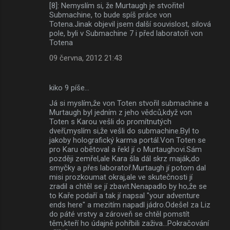
[8]: Nemyslím si, že Murtaugh je stvořitel
Submachine, to bude spíš práce von
Totena.Jinak objevil jsem další souvislost, silová
pole, byli v Submachine 7 i před laboratoří von
Totena
09 června, 2012 21:43
kiko 9 píše…
Já si myslím,že von Toten stvořil submachine a
Murtaugh byl jedním z jeho vědců,když von
Toten s Karou vešli do promítnutých
dveří,myslím si,že vešli do submachine.Byl to
jakoby holografický karma portál.Von Toten se
pro Karu obětoval a řekl jí o Murtaughovi.Sám
později zemřel,ale Kara šla dál skrz maják,do
smyčky a přes laboratoř.Murtaugh jí potom dal
misi prozkoumat okraj,ale ve skutečnosti jí
zradil a chtěl se jí zbavit.Nenapadlo by ho,že se
to Kaře podaří a tak jí napsal "your adventure
ends here" a mezitím napadl jádro.Odešel za Liz
do páté vrstvy a zároveň se chtěl pomstít
těm,kteří ho údajně pohřbili zaživa...Pokračování