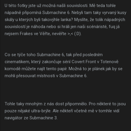
U této fotky jste už možná našli souvislosti. Mě teda tohle
nápadně připomíná Submachine 6. Nebyli tam taky vyrvaný kusy
skály u kterých byli takovýhle lanka? Myslíte, že tolik nápadných
souvislostí je náhoda nebo si hráli jen naši scénáristé, fuq já
nejsem Frakes ve Věřte, nevěřte >,< (:D).
Co se týče toho Submachine 6, tak před posledním
cinematikem, který zakončuje sérií Covert Front v Totenově
komodě můžete najít tento papír. Možná to je plánek jak by se
mohli přesouvat místnosti v Submachine 6.
Tohle taky mnohým z nás dost připomnělo. Pro některé to jsou
pouze nějaké ultra-brýle. Ale někteří včetně mě v tomhle vidí
navigátor ze Submachine 3.