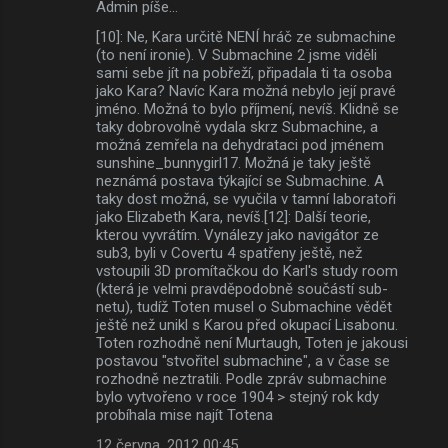
Admin píše…
[10]: Ne, Kara určitě NENÍ hráč ze submachine
(to není ironie). V Submachine 2 jsme viděli
sami sebe jít na pobřeží, připadala ti ta osoba
jako Kara? Navíc Kara možná nebylo její pravé
jméno. Možná to bylo příjmení, nevíš. Klidně se
taky dobrovolně vydala skrz Submachine, a
možná zemřela na dehydrataci pod jménem
sunshine_bunnygirl17. Možná je taky ještě
neznámá postava týkající se Submachine. A
taky dost možná, se vyučila v tamní laboratoři
jako Elizabeth Kara, nevíš.[12]: Další teorie,
kterou vyvrátím. Vynálezy jako navigátor ze
sub3, byli v Covertu 4 spatřeny ještě, než
vstoupili 3D promítačkou do Karl's study room
(která je velmi pravděpodobně součástí sub-
netu), tudíž Toten musel o Submachine vědět
ještě než unikl s Karou před okupací Lisabonu.
Toten rozhodně není Murtaugh, Toten je jakousi
postavou "stvořitel submachine", a v čase se
rozhodně neztratili. Podle zpráv submachine
bylo vytvořeno v roce 1904 > stejný rok kdy
probíhala mise najít Totena
12 června, 2012 00:45