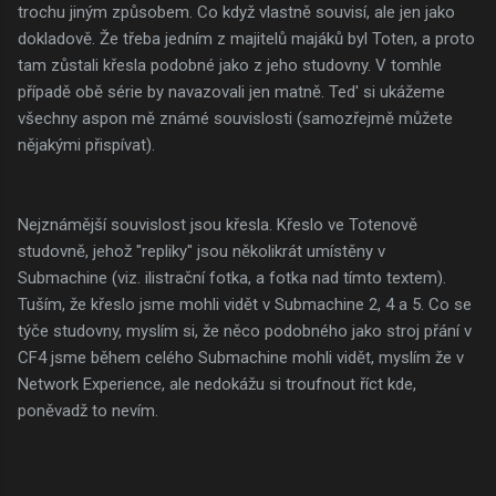
trochu jiným způsobem. Co když vlastně souvisí, ale jen jako
dokladově. Že třeba jedním z majitelů majáků byl Toten, a proto
tam zůstali křesla podobné jako z jeho studovny. V tomhle
případě obě série by navazovali jen matně. Ted' si ukážeme
všechny aspon mě známé souvislosti (samozřejmě můžete
nějakými přispívat).
Nejznámější souvislost jsou křesla. Křeslo ve Totenově
studovně, jehož "repliky" jsou několikrát umístěny v
Submachine (viz. ilistrační fotka, a fotka nad tímto textem).
Tuším, že křeslo jsme mohli vidět v Submachine 2, 4 a 5. Co se
týče studovny, myslím si, že něco podobného jako stroj přání v
CF4 jsme během celého Submachine mohli vidět, myslím že v
Network Experience, ale nedokážu si troufnout říct kde,
poněvadž to nevím.