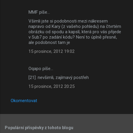
MMF píše…
Všimli jste si podobnosti mezi nákresem
napravo od Kary (z vašeho pohledu) na čtvrtém
obrázku od spodu a kapslí, která pro vás přijede
v Sub7 po zadání kódu? Není to úplně přesné,
ale podobnost tam je
15 prosince, 2012 19:02
Oqapo píše…
[21]: nevšimli, zajímavý postřeh
15 prosince, 2012 20:25
Okomentovat
Populární příspěvky z tohoto blogu