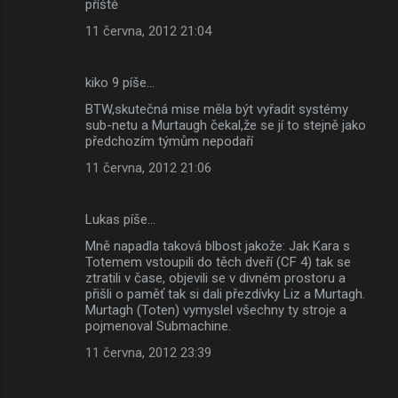
příště
11 června, 2012 21:04
kiko 9 píše…
BTW,skutečná mise měla být vyřadit systémy
sub-netu a Murtaugh čekal,že se jí to stejně jako
předchozím týmům nepodaří
11 června, 2012 21:06
Lukas píše…
Mně napadla taková blbost jakože: Jak Kara s
Totemem vstoupili do těch dveří (CF 4) tak se
ztratili v čase, objevili se v divném prostoru a
přišli o paměť tak si dali přezdívky Liz a Murtagh.
Murtagh (Toten) vymyslel všechny ty stroje a
pojmenoval Submachine.
11 června, 2012 23:39