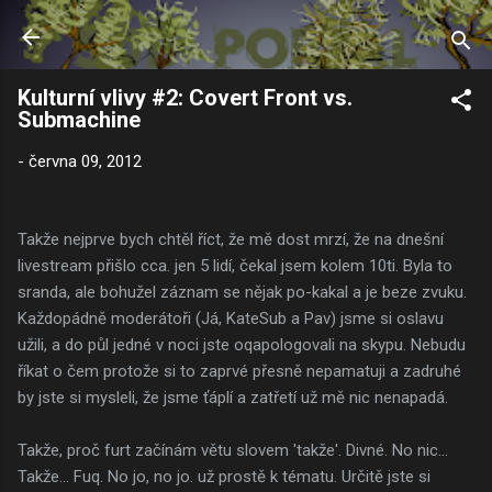
Přeskočit na hlavní obsah
Kulturní vlivy #2: Covert Front vs.
Submachine
-
června 09, 2012
Takže nejprve bych chtěl říct, že mě dost mrzí, že na dnešní
livestream přišlo cca. jen 5 lidí, čekal jsem kolem 10ti. Byla to
sranda, ale bohužel záznam se nějak po-kakal a je beze zvuku.
Každopádně moderátoři (Já, KateSub a Pav) jsme si oslavu
užili, a do půl jedné v noci jste oqapologovali na skypu. Nebudu
říkat o čem protože si to zaprvé přesně nepamatuji a zadruhé
by jste si mysleli, že jsme ťáplí a zatřetí už mě nic nenapadá.
Takže, proč furt začínám větu slovem 'takže'. Divné. No nic...
Takže... Fuq. No jo, no jo. už prostě k tématu. Určitě jste si