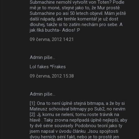
Submachine nemohl vytvořit von Toten? Podle
mě je to moné, stejné jako to, že Mur prostě
Submachine po asi 50 letech objevil. Mám ještě
další nápady, ale tenhle komentář je už dost
dlouhej, takže si to zatím nechám pro sebe. A
jak říká buchta- Adios! :P
09 června, 2012 14:21
Admin píše…
Lol fakes *Frakes
09 června, 2012 15:38
Admin píše…
[1]: Ona to není úplně stejná bitmapa, a že by si
Mateusz schovával bitmapy po Sub2, no nevím
[2]: Jj, komu se nelení, tomu roste trávník na
hlavě . Taky zrovna nepřipadá úplně nejlepší, aby
ty dvě série souvisely. Podobnou teorií jako ty
jsem napsal v úvodu článku .Jsou spojitosti
dvou herních sérií fakt, nebo je to prostě jen