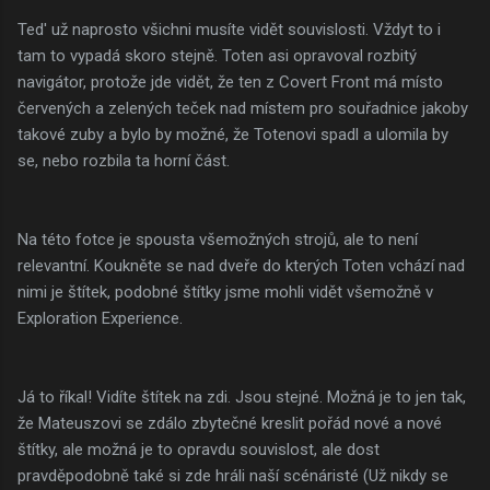
Ted' už naprosto všichni musíte vidět souvislosti. Vždyt to i
tam to vypadá skoro stejně. Toten asi opravoval rozbitý
navigátor, protože jde vidět, že ten z Covert Front má místo
červených a zelených teček nad místem pro souřadnice jakoby
takové zuby a bylo by možné, že Totenovi spadl a ulomila by
se, nebo rozbila ta horní část.
Na této fotce je spousta všemožných strojů, ale to není
relevantní. Koukněte se nad dveře do kterých Toten vchází nad
nimi je štítek, podobné štítky jsme mohli vidět všemožně v
Exploration Experience.
Já to říkal! Vidíte štítek na zdi. Jsou stejné. Možná je to jen tak,
že Mateuszovi se zdálo zbytečné kreslit pořád nové a nové
štítky, ale možná je to opravdu souvislost, ale dost
pravděpodobně také si zde hráli naší scénáristé (Už nikdy se