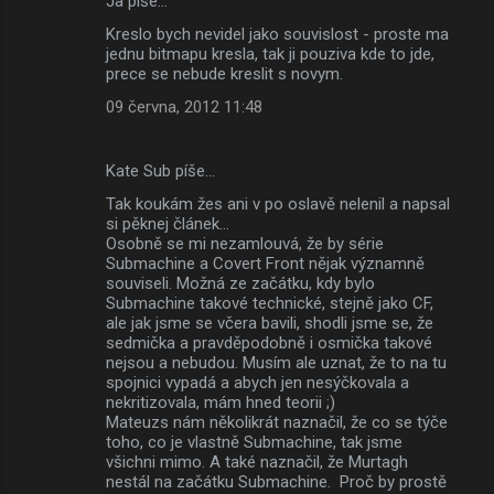
Ja píše…
K
Kreslo bych nevidel jako souvislost - proste ma
o
jednu bitmapu kresla, tak ji pouziva kde to jde,
m
prece se nebude kreslit s novym.
e
09 června, 2012 11:48
n
t
Kate Sub píše…
á
Tak koukám žes ani v po oslavě nelenil a napsal
si pěknej článek...
ř
Osobně se mi nezamlouvá, že by série
e
Submachine a Covert Front nějak významně
souviseli. Možná ze začátku, kdy bylo
Submachine takové technické, stejně jako CF,
ale jak jsme se včera bavili, shodli jsme se, že
sedmička a pravděpodobně i osmička takové
nejsou a nebudou. Musím ale uznat, že to na tu
spojnici vypadá a abych jen nesýčkovala a
nekritizovala, mám hned teorii ;)
Mateuzs nám několikrát naznačil, že co se týče
toho, co je vlastně Submachine, tak jsme
všichni mimo. A také naznačil, že Murtagh
nestál na začátku Submachine. Proč by prostě