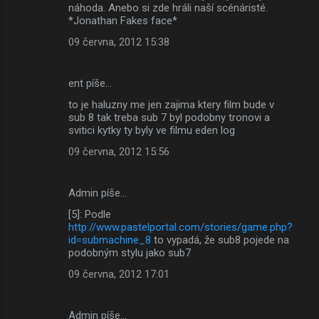
náhoda. Anebo si zde hráli naší scénáristé.
*Jonathan Fakes face*
09 června, 2012 15:38
ent píše…
to je haluzny me jen zajima ktery film bude v
sub 8 tak treba sub 7 byl podobny tronovi a
svitici kytky ty byly ve filmu eden log
09 června, 2012 15:56
Admin píše…
[5]: Podle
http://www.pastelportal.com/stories/game.php?
id=submachine_8
to vypadá, že sub8 pojede na
podobným stylu jako sub7
09 června, 2012 17:01
Admin píše…