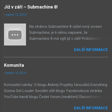
Již v září – Submachine 8!
-
srpna 12, 2012
Na stránce Submachine 8 vyšel nový screen
Submachine; je k němu napsané, že
Submachine 8 má vyjít již v září! Průběžně budu
přidávat zveřejněné screeny! Asi první
DALŠÍ INFORMACE
zveřejněný materiál ze Submachine 8. Zvukové
pozadí menu. První screen, který se na stránce
objevil, zdá se spíše jako takové 'logo'. Screen
Komunita
byl na stránce Sub8 ale nyní je tam ten pod
-
ledna 14, 2010
tímhle. Další screen, vypadá velmi zajímavě.
Vypadá podobně jako systém padacího mostu
Komunitní rubriky: O blogu Ankety Projekty fanoušků Everything
v DaymareTown 1 ( stránka sub8 ) Screen, který
Gonna Get Louder Sociální sítě blogu: Facebooková stránka
se objevil jako ikona her na PastelPortal.com,
YouTube kanál blogu České forum (neaktivní) Discord místnost
vypadá to snad že vystoupíme z Liziny lodi,
Externí odkazy: Mateusz Skutnik Facebook Patreon YouTube
ovšem v páte vrstě (čili jiné dimenzi) a co je ten
DALŠÍ INFORMACE
Vimeo Twitch Discord Twitter Instagram Pastelland Forum
bílý kámen by mě taky dost zajímalo. Mateusz u