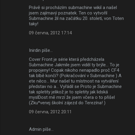
Právě si procházím submachine wikíí a našel
jsem zajímavý poznatek. Ten co vytvořil
Submachine žil na začátku 20. století, von Toten
taky!
09 června, 2012 17:14
Inirdin píše…
Cover Front je série která předcházela
Submachine Jakmile jsem viděl ty brýle... To je
propojeny! Copak nikoho nenapadlo proč CF4
tak blbě končí? (Pokračování v Submachine ) A
ete něco... Mur našel tu místnost na vytváření
představ no a... Vyřádil se Proto je Submachine
tak spletity jelikož je to spletity jak lidská
myslDost mě mrzí že jsem včera o to přišel
(Zku*venej školní zájezd do Terezína! )
09 června, 2012 20:11
Admin píše…