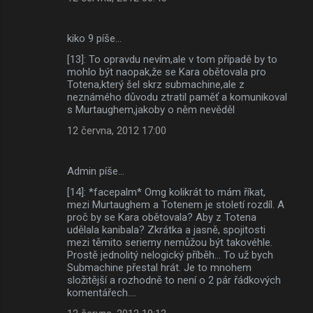
kiko 9 píše…
[13]: To opravdu nevím,ale v tom případě by to
mohlo být naopak,že se Kara obětovala pro
Totena,který šel skrz submachine,ale z
neznámého důvodu ztratil paměť a komunikoval
s Murtaughem,jakoby o něm nevěděl
12 června, 2012 17:00
Admin píše…
[14]: *facepalm* Omg kolikrát to mám říkat,
mezi Murtaughem a Totenem je století rozdíl. A
proč by se Kara obětovala? Aby z Totena
udělala kanibala? Zkrátka a jasně, spojitosti
mezi těmito seriemy nemůžou být takovéhle.
Prostě jednolitý nelogický příběh... To už bych
Submachine přestal hrát. Je to mnohem
složitější a rozhodně to není o 2 pár řádkových
komentářech....