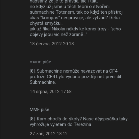
napsaný, že je to pravda, ale i tak..
no když už jsme u těch teoríí o stvoření
submachine Totenem, tak co když ten přístroj
alias "kompas" nespravuje, ale vytváří? třeba
chystá smyčku...
jak už říkal Nikolai někdy ke konci trojy - "jeho
objevy jsou víc než zbraně..."
18 června, 2012 20:18
mario píše…
[8]: Submachine nemůže navazovat na CF4
protože CF4 bylo vydáno později než první díl
Submachine.
14 srpna, 2012 17:58
MMF píše…
[8]: Kam chodíš do školy? Naše dějepisářka taky
vyhrožuje výletem do Terezína
27 září, 2012 18:12