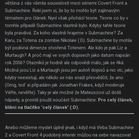
většina z vás všimla souvislostí mezi sériemi Covert Front a
Submachine. Řekl jsem si, že by to mohlo být zajímavým
tématem pro článek. Nyní však přichází teorie. Teorie co by v
tomhle případě Submachine vlastně bylo. Kdyby tahle teorie
byla pravdivá. Za koho vlastně hrajeme v Submachine? Za
Karu, za Totena za zombie Nikolaie (:D). Submachine by mohla
být podivná dimenze stvořená Totenem. Ale kdo je pak Liz a
Murtaugh? A proč mají ve svých dopisech jako datum napsán
rok 2006? Otazníků je hodně ale odpovědí málo, jak se říká.
Možná jsou Liz a Murtaugh jsou jen autoři dopisů a nic víc, jako
kdyby neexistují, ale někdo se nás snaží přesvědčit, že ano
(Omg, ted' si připadám jak Jonathan Frakes, když moderuje
Věřte, nevěřte). Taky je ale možné že Mateuszovi už došli
nápady, a prostě použil součást Submachine.
Pro celý článek,
klikni na tlačítko 'celý článek' (:D).
Anebo můžeme myslet úplně jinak, i když má třeba Submachine
2 a Covert Front 4 podobný interiér můžou na sebe navazovat