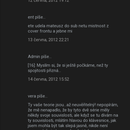
12 června, 2012 19:12
ent píše…
ete udela mateusz do sub netu mistnost z
cover frontu a jebne mi
13 června, 2012 22:21
Admin píše…
[16]: Myslím si, že si ještě počkáme, než ty
spojitosti přizná...
14 června, 2012 15:52
vera píše…
Ty vaše teorie jsou...až neuvěřitelný! nepopírám,
že mě nenapadlo, že by tyto dvě série měly
někdy svoje souvislosti, ale když se tu dívám na
ty souvislosti, mlátím hlavou do klávesnice, jak
jsem mohla být tak slepá jasně, nikde není