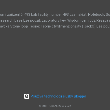
orní zařízení č. 493 Lab facility number 493 Lze nalézt: Notebook,
Research base Lze použít: Laboratory key, Wisdom gem 002 Rezavá 
čka Stone loop Teorie: Teorie čtyřdimenzionality ( JackO) Lze použ
kamů Tri-gem room Teorie: Teorie umělého života ( 001010) Lze na
oužít: 3× Wisdom gem 011 Koridor strojovny Clockwork corridor Teor
ruhá hrobka Second tomb 051 Ouroborosův tunel Ouroboros tunnel T
ých systémů ( Zerpentos) Lze použít: Copper plate 076 Místnost ce
u , Teorie SubMURchine , Teorie lidského terče ( Death Road) 100 M
earch room Lze použít: Wisdom gem 103 Starověké ruiny Ancient rui
Starověká sekce Ancient section 128 Centrum pro úpravy subnetu Sub
Používá technologii služby Blogger
© SUB_PORTAL 2007-2022