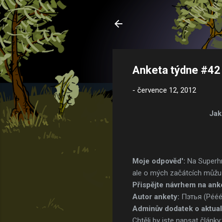
Anketa týdne #42
-
července 12, 2012
Jak
Moje odpověd':
Na Superhrá
ale o mých začátcích můžu 
Přispějte návrhem na ank
Autor ankety:
Пэтья (Pééé
Adminův dodatek o aktual
Chtěli by jste napsat články