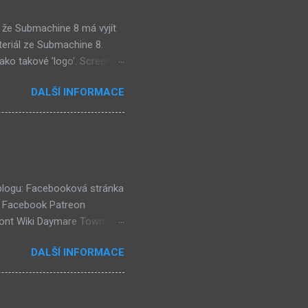
 že Submachine 8 má vyjít
teriál ze Submachine 8.
ako takové 'logo'. Screen
mi zajímavě. Vypadá podobně
DALŠÍ INFORMACE
e objevil jako ikona her na
tě (čili jiné dimenzi) a co
už nemůže nejspíš ukázat
ě a podobně. Mě ten screen
ví dost flóry i strojů
 blogu: Facebooková stránka
k Facebook Patreon
ront Wiki Daymare Town
rse, číselné lokace (240)
DALŠÍ INFORMACE
házejí "Čtenářské Ankety"!
eaktuální) (54) Kulturní