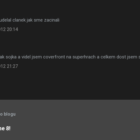
 udelal clanek jak sme zacinali
012 20:14
y jak sojka a videl jsem coverfront na superhrach a celkem dost jse
012 21:27
to blogu
ne 8!