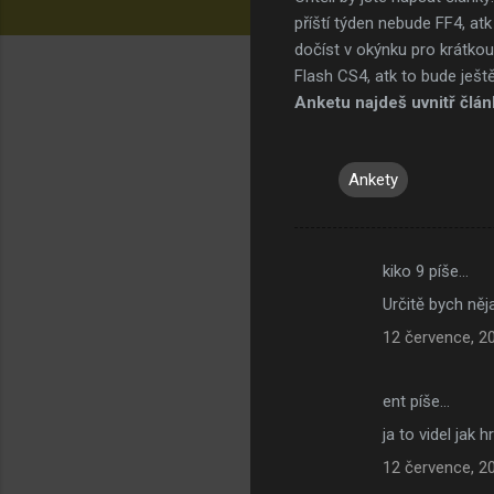
příští týden nebude FF4, atk
dočíst v okýnku pro krátkou
Flash CS4, atk to bude ještě
Anketu najdeš uvnitř člán
Ankety
kiko 9 píše…
K
Určitě bych něj
o
12 července, 2
m
e
ent píše…
n
ja to videl jak
t
á
12 července, 2