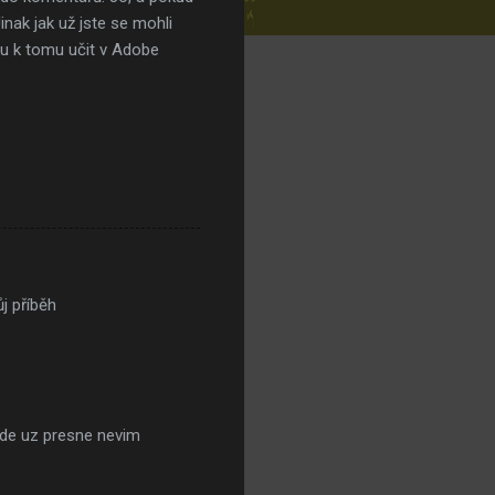
inak jak už jste se mohli
du k tomu učit v Adobe
j příběh
tride uz presne nevim