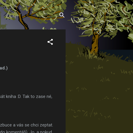
ad.)
át kniha :D. Tak to zase né,
buce a vás se chci zeptat.
te do komentářů. Jo, a pokud