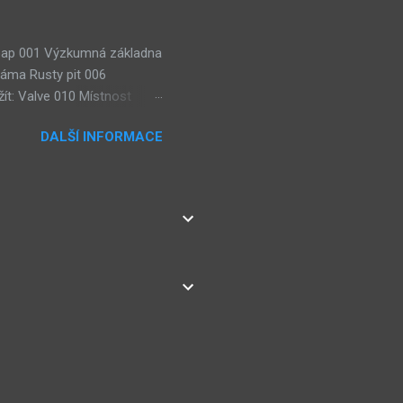
 Soap 001 Výzkumná základna
jáma Rusty pit 006
ít: Valve 010 Místnost
lézt: 3× Wisdom gem, Weight
DALŠÍ INFORMACE
ie: Teorie karmy (Pyro
eorie: Teorie
sty Road room Teorie:
ístnost výzkumu sub-botů
ns Lze použít: 2× Dragon
net editing cen...