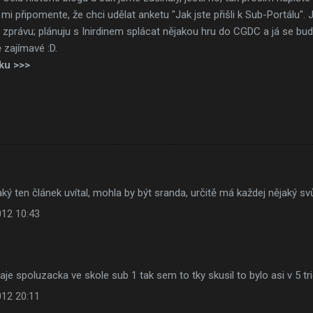
 mi připomente, že chci udělat anketu "Jak jste přišli k Sub-Portálu". J
 zprávu; plánuju s Inirdinem splácat nějakou hru do CGDC a já se bu
 zajímavé :D.
ku >>>
aký ten článek uvítal, mohla by být sranda, určitě má každej nějaký svů
012 10:43
 hraje spoluzacka ve skole sub 1 tak sem to tky skusil to bylo asi v 5 
012 20:11