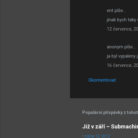
ř
e
ent píše…
jinak bych taky
12 července, 2
anonym píše…
ja byl vypalen
16 července, 2
Okomentovat
Populární příspěvky z toho
Již v září – Submachi
-
srpna 12, 2012