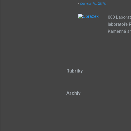
-
června 10, 2010
000 Laborat
laboratoře 
Kamenná smy
třech draho
stone Lze p
Dude) 043 D
souřadnicov
Teorie azyl
Rubriky
Sub-bot res
tongue 104 
Archiv