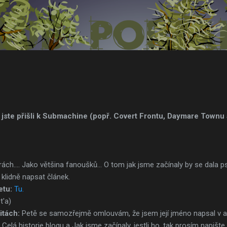
Přeskočit na hlavní obsah
 jste přišli k Submachine (popř. Covert Frontu, Daymare Townu 
ch.... Jako většina fanoušků... O tom jak jsme začínaly by se dala ps
klidně napsat článek.
etu:
Tu.
t'a)
itách:
Petě se samozřejmě omlouvám, že jsem její jméno napsal v az
: Celá historie blogu a Jak jsme začínaly, jestli ho, tak prosím napiš