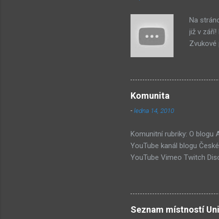
Na strán
již v zář
Zvukové p
byl na st
jako syst
PastelPor
je ten bí
Komunita
další, pr
-
ledna 14, 2010
příjde za
Hmm... Da
Komunitní rubriky: O blogu
YouTube kanál blogu České 
YouTube Vimeo Twitch Disc
Wiki Seznam nejdiskutovaněj
Submachine 8: The Plan (16
(74) Submachine 6 v sobotu?
vlivy #1: UVB-76 (49) Pod 
Seznam místností Uni