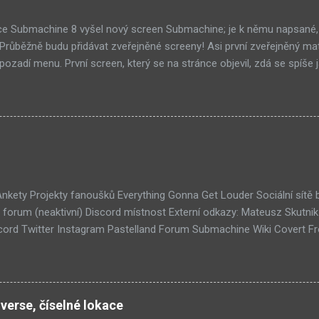
ce Submachine 8 vyšel nový screen Submachine; je k němu napsané,
í! Průběžně budu přidávat zveřejněné screeny! Asi první zveřejněný ma
ozadí menu. První screen, který se na stránce objevil, zdá se spíše j
ránce Sub8 ale nyní je tam ten pod tímhle. Další screen, vypadá vel
ém padacího mostu v DaymareTown 1 ( stránka sub8 ) Screen, který s
tal.com, vypadá to snad že vystoupíme z Liziny lodi, ovšem v páte vrs
lý kámen by mě taky dost zajímalo. Mateusz u toho screenu řekl, že 
otože screeny by byli moc spoileroidní. Ale psal něco o svěcené vod
jímavý, a pro submachine, celkem netypický. Zdá se, že v Sub8 se dosta
lší velmi zajímavá místnost. Posloucháme bílý šutry? Taky se...
 Ankety Projekty fanoušků Everything Gonna Get Louder Sociální sítě
forum (neaktivní) Discord místnost Externí odkazy: Mateusz Skutni
ord Twitter Instagram Pastelland Forum Submachine Wiki Covert F
ších článků: Již v Září - Submachine 8 (376) Seznam místností Unive
1) Submachine 10: The Exit (93) Submachine 9: The Temple (89) Přic
 (70) Submachine: 32 Chambers (65) Covert Front 4: Spark of Life (N
tímto článkem probíhá všeobecná diskuze
verse, číselné lokace