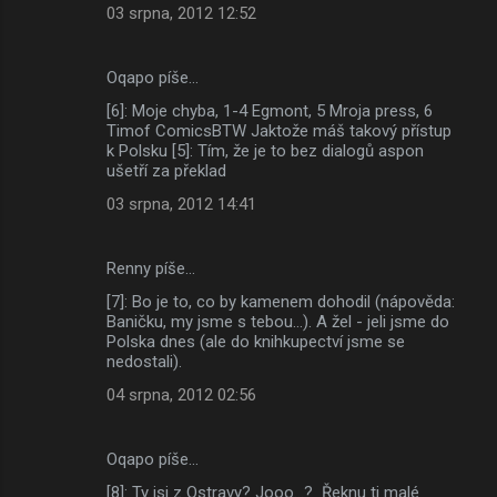
03 srpna, 2012 12:52
Oqapo píše…
[6]: Moje chyba, 1-4 Egmont, 5 Mroja press, 6
Timof ComicsBTW Jaktože máš takový přístup
k Polsku [5]: Tím, že je to bez dialogů aspon
ušetří za překlad
03 srpna, 2012 14:41
Renny píše…
[7]: Bo je to, co by kamenem dohodil (nápověda:
Baničku, my jsme s tebou...). A žel - jeli jsme do
Polska dnes (ale do knihkupectví jsme se
nedostali).
04 srpna, 2012 02:56
Oqapo píše…
[8]: Ty jsi z Ostravy? Jooo...? Řeknu ti malé