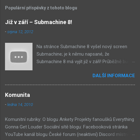
Populární příspěvky z tohoto blogu
Již v září – Submachine 8!
-
srpna 12, 2012
Na stránce Submachine 8 vyšel nový screen
Submachine; je k němu napsané, že
Submachine 8 má vyjít již v září! Průběžně budu
přidávat zveřejněné screeny! Asi první
DALŠÍ INFORMACE
zveřejněný materiál ze Submachine 8. Zvukové
pozadí menu. První screen, který se na stránce
objevil, zdá se spíše jako takové 'logo'. Screen
Komunita
byl na stránce Sub8 ale nyní je tam ten pod
-
ledna 14, 2010
tímhle. Další screen, vypadá velmi zajímavě.
Vypadá podobně jako systém padacího mostu
Komunitní rubriky: O blogu Ankety Projekty fanoušků Everything
v DaymareTown 1 ( stránka sub8 ) Screen, který
Gonna Get Louder Sociální sítě blogu: Facebooková stránka
se objevil jako ikona her na PastelPortal.com,
YouTube kanál blogu České forum (neaktivní) Discord místnost
vypadá to snad že vystoupíme z Liziny lodi,