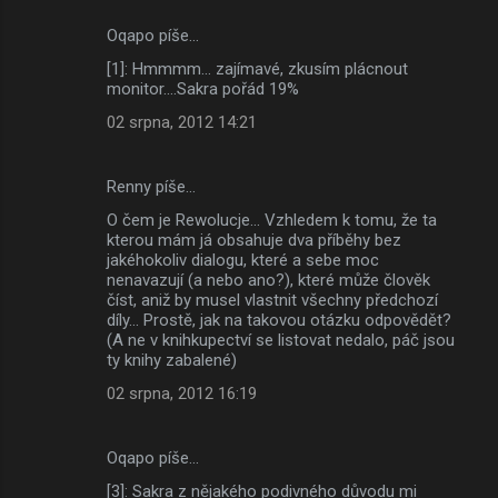
t
Oqapo píše…
á
[1]: Hmmmm... zajímavé, zkusím plácnout
ř
monitor....Sakra pořád 19%
e
02 srpna, 2012 14:21
Renny píše…
O čem je Rewolucje... Vzhledem k tomu, že ta
kterou mám já obsahuje dva příběhy bez
jakéhokoliv dialogu, které a sebe moc
nenavazují (a nebo ano?), které může člověk
číst, aniž by musel vlastnit všechny předchozí
díly... Prostě, jak na takovou otázku odpovědět?
(A ne v knihkupectví se listovat nedalo, páč jsou
ty knihy zabalené)
02 srpna, 2012 16:19
Oqapo píše…
[3]: Sakra z nějakého podivného důvodu mi