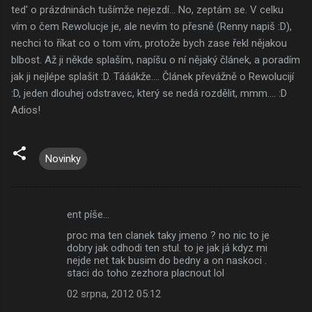
ted' o prázdninách tušímže nejezdí... No, zeptám se. V celku
vím o čem Rewolucje je, ale nevím to přesně (Renny napiš :D),
nechci to říkat co o tom vím, protože bych zase řekl nějakou
blbost. Až ji někde splaším, napíšu o ní nějaký článek, a poradím
jak ji nejlépe splašit :D. Tááákže.... Článek převážně o Rewolucijí
:D, jeden dlouhej odstravec, který se nedá rozdělit, mmm.... :D
Adios!
Novinky
ent píše…
K
proc ma ten clanek taky jmeno ? no nic to je
o
dobry jak odhodi ten stul. to je jak já kdyz mi
m
nejde net tak busim do bedny a on naskoci .
staci do toho zezhora placnout lol
e
02 srpna, 2012 05:12
n