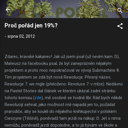
Přeskočit na hlavní obsah
Proč pořád jen 19%?
-
srpna 02, 2012
Zdarec, kravské kakanec! Jak už jsem psal (už nevím kam :D),
Mateusz na facebooku psal, že byl zaneprázněn nějakým
projektem a proto moc nepokračoval ve vývoji Submachine 8.
Tím projektem se zdá být nová Rewolucje. Přesný název;
Rewolucje 7: we mgle (přeloženo: Revoluce 7: v mlze). Nedávno
na Pastel Stories dal článek ve kterém ukázal zadní stránku
tohoto komixu (
zde
), mě osobně se hodně líbí. Rád bych někde
Rewolucijí sehnal, jako možnost mě napadá jen to, požádat
prarodiče, aby se koukli do nějakého knihkupectví v polském
Cieszyne (Těšíně), poněvadž tam jezdí na nákup :D. Jet s nima
nemůžu, poněvadž jezdí dopoledne, a to já bývám ve škole a