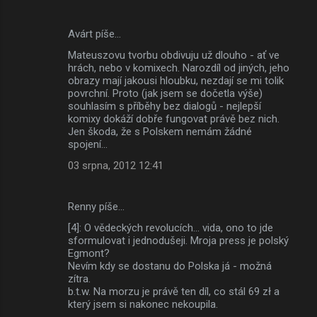
Avárt píše…
Mateuszovu tvorbu obdivuju už dlouho - ať ve
hrách, nebo v komixech. Narozdíl od jiných, jeho
obrazy mají jakousi hloubku, nezdají se mi tolik
povrchní. Proto (jak jsem se dočetla výše)
souhlasím s příběhy bez dialogů - nejlepší
komixy dokáží dobře fungovat právě bez nich.
Jen škoda, že s Polskem nemám žádné
spojení...
03 srpna, 2012 12:41
Renny píše…
[4]: O vědeckých revolucích... vida, ono to jde
sformulovat i jednodušeji. Mroja press je polský
Egmont?
Nevím kdy se dostanu do Polska já - možná
zítra.
b.t.w. Na morzu je právě ten díl, co stál 69 zł a
který jsem si nakonec nekoupila.