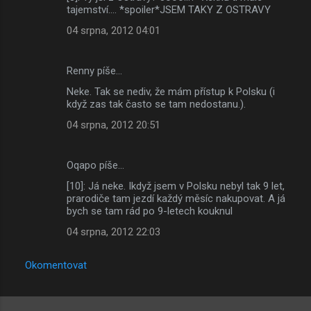
tajemství.... *spoiler*JSEM TAKY Z OSTRAVY
04 srpna, 2012 04:01
Renny píše…
Neke. Tak se nediv, že mám přístup k Polsku (i
když zas tak často se tam nedostanu.).
04 srpna, 2012 20:51
Oqapo píše…
[10]: Já neke. Ikdyž jsem v Polsku nebyl tak 9 let,
prarodiče tam jezdí každý měsíc nakupovat. A já
bych se tam rád po 9-letech kouknul
04 srpna, 2012 22:03
Okomentovat