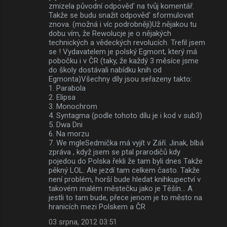
zmizela původní odpověd' na tvůj komentář.
Takže se budu snažit odpověd' sformulovat
znova. (možná i víc podrobněji)Už nějakou tu
dobu vím, že Rewolucje je o nějakých
technických a vědeckých revolucích. Trefil jsem
se ! Vydavatelem je polský Egmont, který má
pobočku i v ČR (taky, že každý 3 měsíce jsme
do školy dostávali nabídku knih od
Egmonta)Všechny díly jsou seřazeny takto:
1. Parabola
2. Elipsa
3. Monochrom
4. Syntagma (podle tohoto dílu je i kod v sub3)
5. Dwa Dni
6. Na morzu
7. We mgleSedmička má vyjít v Září. Jinak, blbá
zpráva , když jsem se ptal prarodičů kdy
pojedou do Polska řekli že tam byli dnes Takže
pěkný LOL. Ale jezdí tam celkem často. Takže
není problém, horší bude hledat knihkupectví v
takovém malém městečku jako je Těšín... A
jestli to tam bude, přece jenom je to město na
hranicích mezi Polskem a ČR
03 srpna, 2012 03:51