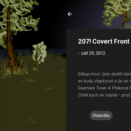
207! Covert Front
-
září 29, 2012
Děkuji moc! Jste skvělí návš
se budu zlepšovat a že se 
Daymare Town 4. Překoná Su
Chtěl bych se zeptat - proč
Statistiky