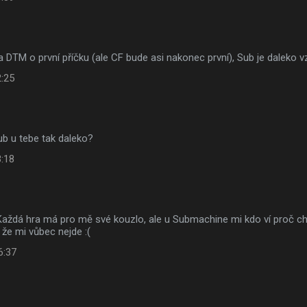
a DTM o první příčku (ale CF bude asi nakonec první), Sub je daleko 
2:25
sub u tebe tak daleko?
3:18
. Každá hra má pro mě své kouzlo, ale u Submachine mi kdo ví proč ch
, že mi vůbec nejde :(
6:37