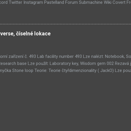
ord Twitter Instagram Pastelland Forum Submachine Wiki Covert F
ších článků: Již v Září - Submachine 8 (376) Seznam místností Unive
1) Submachine 10: The Exit (93) Submachine 9: The Temple (89) Přic
 (70) Submachine: 32 Chambers (65) Covert Front 4: Spark of Life (N
tímto článkem probíhá všeobecná diskuze
verse, číselné lokace
orní zařízení č. 493 Lab facility number 493 Lze nalézt: Notebook,
Research base Lze použít: Laboratory key, Wisdom gem 002 Rezavá 
čka Stone loop Teorie: Teorie čtyřdimenzionality ( JackO) Lze použ
kamů Tri-gem room Teorie: Teorie umělého života ( 001010) Lze na
oužít: 3× Wisdom gem 011 Koridor strojovny Clockwork corridor Teor
ruhá hrobka Second tomb 051 Ouroborosův tunel Ouroboros tunnel T
ých systémů ( Zerpentos) Lze použít: Copper plate 076 Místnost ce
u , Teorie SubMURchine , Teorie lidského terče ( Death Road) 100 M
earch room Lze použít: Wisdom gem 103 Starověké ruiny Ancient rui
Starověká sekce Ancient section 128 Centrum pro úpravy subnetu Sub