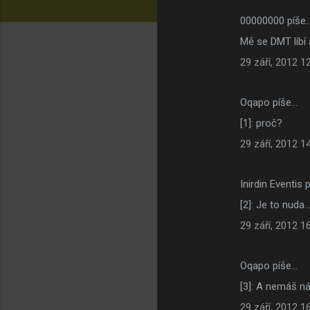
00000000 píše
K
Mě se DMT líbí 
o
29 září, 2012 1
m
e
Oqapo píše…
n
[1]: proč?
t
á
29 září, 2012 1
ř
e
Inirdin Eventis 
[2]: Je to nuda..
29 září, 2012 1
Oqapo píše…
[3]: A nemáš n
29 září, 2012 1