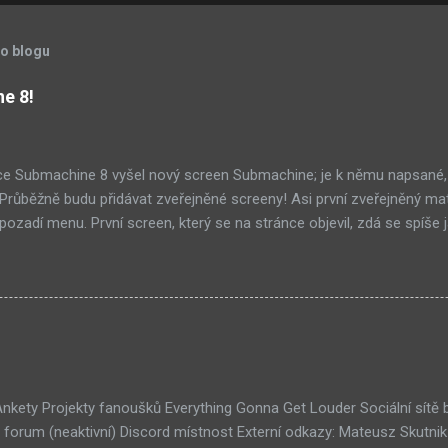
to blogu
ne 8!
ce Submachine 8 vyšel nový screen Submachine; je k němu napsané,
í! Průběžně budu přidávat zveřejněné screeny! Asi první zveřejněný ma
ozadí menu. První screen, který se na stránce objevil, zdá se spíše j
ránce Sub8 ale nyní je tam ten pod tímhle. Další screen, vypadá vel
ém padacího mostu v DaymareTown 1 ( stránka sub8 ) Screen, který s
tal.com, vypadá to snad že vystoupíme z Liziny lodi, ovšem v páte vrs
lý kámen by mě taky dost zajímalo. Mateusz u toho screenu řekl, že 
otože screeny by byli moc spoileroidní. Ale psal něco o svěcené vod
jímavý, a pro submachine, celkem netypický. Zdá se, že v Sub8 se dosta
lší velmi zajímavá místnost. Posloucháme bílý šutry? Taky se...
 Ankety Projekty fanoušků Everything Gonna Get Louder Sociální sítě
forum (neaktivní) Discord místnost Externí odkazy: Mateusz Skutni