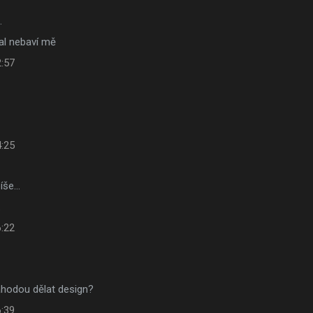
…
al nebaví mě
2:57
4:25
píše…
.
6:22
áhodou dělat design?
6:39