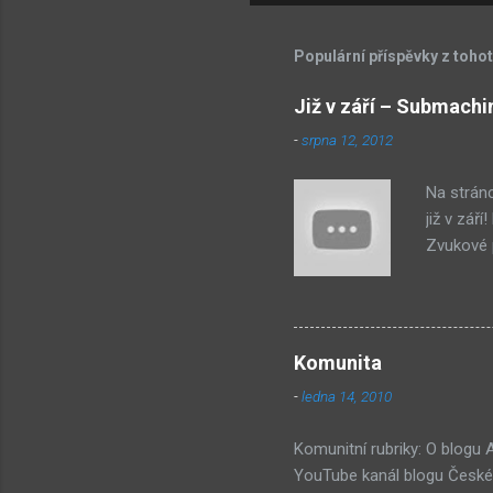
Populární příspěvky z toho
Již v září – Submachi
-
srpna 12, 2012
Na strán
již v zář
Zvukové p
byl na st
jako syst
PastelPor
je ten bí
Komunita
další, pr
-
ledna 14, 2010
příjde za
Hmm... Da
Komunitní rubriky: O blogu
YouTube kanál blogu České 