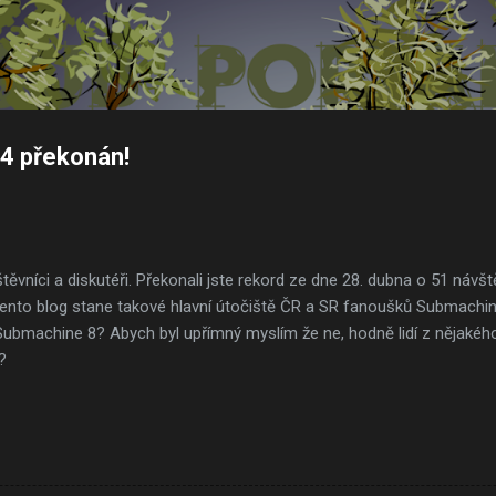
Přeskočit na hlavní obsah
 4 překonán!
těvníci a diskutéři. Překonali jste rekord ze dne 28. dubna o 51 návš
tento blog stane takové hlavní útočiště ČR a SR fanoušků Submachin
bmachine 8? Abych byl upřímný myslím že ne, hodně lidí z nějakéh
?