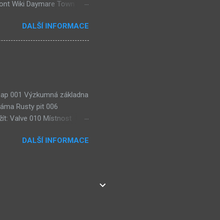
ront Wiki Daymare Town
rse, číselné lokace (240)
DALŠÍ INFORMACE
házejí "Čtenářské Ankety"!
eaktuální) (54) Kulturní
 Soap 001 Výzkumná základna
jáma Rusty pit 006
ít: Valve 010 Místnost
lézt: 3× Wisdom gem, Weight
DALŠÍ INFORMACE
ie: Teorie karmy (Pyro
eorie: Teorie
sty Road room Teorie:
ístnost výzkumu sub-botů
ns Lze použít: 2× Dragon
net editing cen...