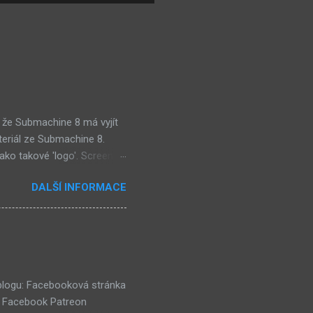
 že Submachine 8 má vyjít
teriál ze Submachine 8.
ako takové 'logo'. Screen
mi zajímavě. Vypadá podobně
DALŠÍ INFORMACE
e objevil jako ikona her na
tě (čili jiné dimenzi) a co
už nemůže nejspíš ukázat
ě a podobně. Mě ten screen
ví dost flóry i strojů
 blogu: Facebooková stránka
k Facebook Patreon