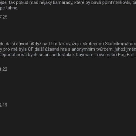
nejde, tak pokud máš nějaký kamarády, které by bavili point'n'klikovki, 
épe táhne.
7:25
de další důvod :)Když nad tím tak uvažuju, skutečnou Skutnikománii u
 by pro mě byla CF další úžasná hra s anonymním tvůrcem, jehož jmé
vděpodobností bych se ani nedostala k Daymare Town nebo Fog Fall..
1:22
2:19