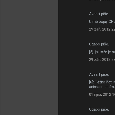
Avaart píše…
U mě bojují CF 
29 září, 2012 2
Oqapo píše…
[5]: jaktože je 
29 září, 2012 2
Avaart píše…
[6]: Těžko říct
animací... a tím
01 října, 2012 1
Oqapo píše…