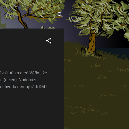
těvníkuů za den! Věřím, že
e (nejen). Nadchází
o důvodu nemají rádi DMT.