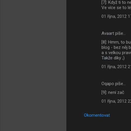
[7]: Když ti to 
Ve více se to l
01 října, 2012 1
Avaart píše…
[8]: Hmm, to bu
blog - bez něj
a s velkou pra
Takže díky ;)
01 října, 2012 2
Oqapo píše…
[9]: není zač
01 října, 2012 2
Okomentovat