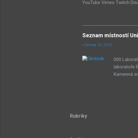
YouTube Vimeo Twitch Disc
Wiki Seznam nejdiskutovaněj
Submachine 8: The Plan (16
(74) Submachine 6 v sobotu?
vlivy #1: UVB-76 (49) Pod 
Seznam místností Uni
-
června 10, 2010
000 Laborat
laboratoře 
Kamenná smy
třech draho
stone Lze p
Dude) 043 D
souřadnicov
Teorie azyl
Rubriky
Sub-bot res
tongue 104 