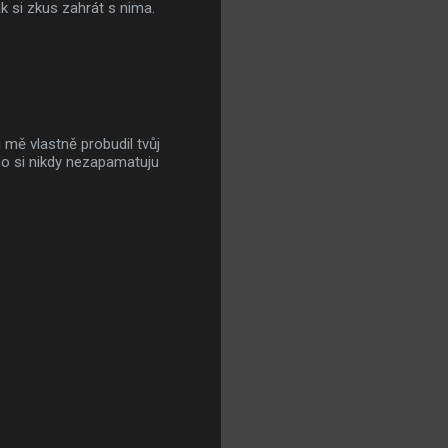
tak si zkus zahrát s nima.
 mě vlastně probudil tvůj
no si nikdy nezapamatuju
.