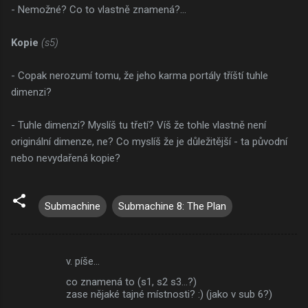
- Nemožné? Co to vlastně znamená?...
Kopie
(s5)
- Copak nerozumí tomu, že jeho karma portály tříští tuhle
dimenzi?
- Tuhle dimenzi? Myslíš tu třetí? Víš že tohle vlastně není
originální dimenze, ne? Co myslíš že je důležitější - ta původní
nebo nevydařená kopie?
Submachine
Submachine 8: The Plan
v. píše…
K
co znamená to (s1, s2 s3...?)
o
zase nějaké tajné místnosti? :) (jako v sub 6?)
m