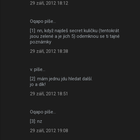
29 září, 2012 18:12
e
n
Oqapo píše…
t
[1]: nn, když najdeš secret kuličku (tentokrát
á
jsou zelené a je jich 5) odemknou se ti tajné
poznámky
ř
29 září, 2012 18:38
e
v. píše…
[2]: mám jednu jdu hledat další.
jo a dík!
29 září, 2012 18:51
Oqapo píše…
[3]: nz
29 září, 2012 19:08