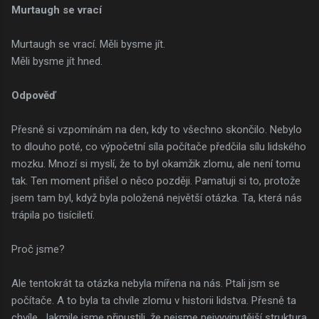
Murtaugh se vrací
Murtaugh se vrací. Měli bysme jít.
Měli bysme jít hned.
Odpověď
Přesně si vzpomínám na den, kdy to všechno skončilo. Nebylo
to dlouho poté, co výpočetní síla počítače předčila sílu lidského
mozku. Mnozí si myslí, že to byl okamžik zlomu, ale není tomu
tak. Ten moment přišel o něco později. Pamatuji si to, protože
jsem tam byl, když byla položená největší otázka. Ta, která nás
trápila po tisíciletí.
Proč jsme?
Ale tentokrát ta otázka nebyla mířena na nás. Ptali jsm se
počítače. A to byla ta chvíle zlomu v historii lidstva. Přesně ta
chvíle. Jakmile jsme připustili, že nejsme nejvyvinutější struktura