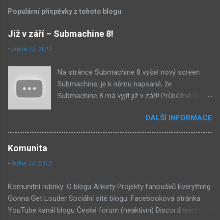
Populární příspěvky z tohoto blogu
Již v září – Submachine 8!
-
srpna 12, 2012
Na stránce Submachine 8 vyšel nový screen
Submachine; je k němu napsané, že
Submachine 8 má vyjít již v září! Průběžně budu
přidávat zveřejněné screeny! Asi první
DALŠÍ INFORMACE
zveřejněný materiál ze Submachine 8. Zvukové
pozadí menu. První screen, který se na stránce
objevil, zdá se spíše jako takové 'logo'. Screen
Komunita
byl na stránce Sub8 ale nyní je tam ten pod
-
ledna 14, 2010
tímhle. Další screen, vypadá velmi zajímavě.
Vypadá podobně jako systém padacího mostu
Komunitní rubriky: O blogu Ankety Projekty fanoušků Everything
v DaymareTown 1 ( stránka sub8 ) Screen, který
Gonna Get Louder Sociální sítě blogu: Facebooková stránka
se objevil jako ikona her na PastelPortal.com,
YouTube kanál blogu České forum (neaktivní) Discord místnost
vypadá to snad že vystoupíme z Liziny lodi,