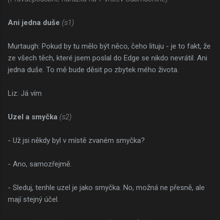
Ani jedna duše
(s1)
Murtaugh: Pokud by tu mělo být něco, čeho lituju - je to fakt, že
ze všech těch, které jsem poslal do Edge se nikdo nevrátil. Ani
jedna duše. To mě bude děsit po zbytek mého života.
Liz: Já vím
Uzel a smyčka
(s2)
- Už jsi někdy byl v místě zvaném smyčka?
- Ano, samozřejmě.
- Sleduj, tenhle uzel je jako smyčka. No, možná ne přesně, ale
mají stejný účel.