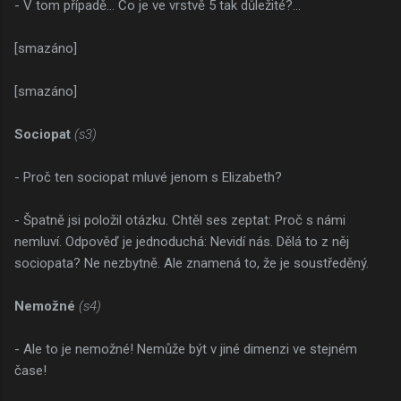
- V tom případě... Co je ve vrstvě 5 tak důležité?...
[smazáno]
[smazáno]
Sociopat
(s3)
- Proč ten sociopat mluvé jenom s Elizabeth?
- Špatně jsi položil otázku. Chtěl ses zeptat: Proč s námi
nemluví. Odpověď je jednoduchá: Nevidí nás. Dělá to z něj
sociopata? Ne nezbytně. Ale znamená to, že je soustředěný.
Nemožné
(s4)
- Ale to je nemožné! Nemůže být v jiné dimenzi ve stejném
čase!