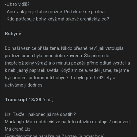
-Už to vidíš?
-Ano. Jak jen je tohle možné. Perfektně se prolínají…
-Kdo potřebuje bohy, když má takové architekty, co?
Bohyně
Do naší vesnice přišla žena. Nikdo přesně neví, jak vstoupila,
protože brána byla ceou dobu zavřená. Šla přímo do
(nepřeložitelný výraz) a o minutu později přímo odtud vystřelila
k nebi jasný paprsek světla. Když zmizela, veděli jsme, že jsme
byli poctěni přítomností bohyně. To bylo před 742 lety a
uctíváme jí dodnes.
Transkript 18/38
(outr)
Liz: Takže… nakonec jsi mě dostihl?
Murtaugh: Moc dobře víš že na tuto otázku existuje 7 odpovědí,
Má drahá Liz.
(Pravděpodobně narážka na 7 vrstev Submachine)