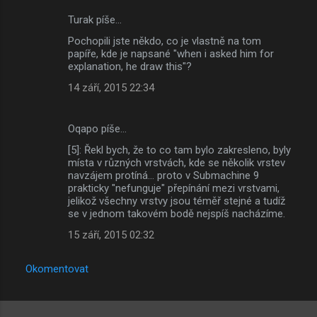
Turak píše…
Pochopili jste někdo, co je vlastně na tom
papíře, kde je napsané "when i asked him for
explanation, he draw this"?
14 září, 2015 22:34
Oqapo píše…
[5]: Řekl bych, že to co tam bylo zakresleno, byly
místa v různých vrstvách, kde se několik vrstev
navzájem protíná... proto v Submachine 9
prakticky "nefunguje" přepínání mezi vrstvami,
jelikož všechny vrstvy jsou téměř stejné a tudíž
se v jednom takovém bodě nejspíš nacházíme.
15 září, 2015 02:32
Okomentovat