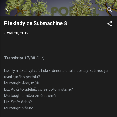
Přeskočit na hlavní obsah
Překlady ze Submachine 8
-
září 28, 2012
Transkript 17/38
(intr)
Liz: Ty můžeš vytvářet skrz-dimensionální portály zatímco jsi
uvnitř jiného portálu?
Murtaugh: Ano, můžu.
Liz: Když to uděláš, co se potom stane?
Murtaugh: ...můžu změnit směr.
Liz: Směr čeho?
Murtaugh: Všeho.