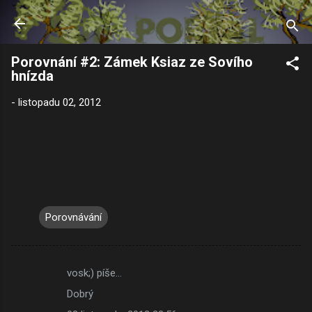
Přeskočit na hlavní obsah
Porovnání #2: Zámek Ksiaz ze Sovího
hnízda
-
listopadu 02, 2012
Porovnávání
vosk;) píše…
K
Dobrý
o