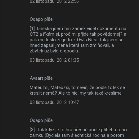
02 listopadu, 2012 22:56
m
e
Oqapo píše…
n
[1]: Dneska jsem ten zámek viděl dokumentu na
t
ČT2 a říkám si, proč mi přijde tak povědomej? a
á
pak mi došlo že je to z Owls Nest Tak jsem si
hned zapsal jména která tam zmiňovali, a
ř
zbytek už bylo o googlu.
e
03 listopadu, 2012 01:35
Avaart píše…
Mateuzsi, Mateuzsi, to nevíš, že podle fotek se
kreslit nemá? Ale to nic, my tak také kreslíme...
03 listopadu, 2012 10:47
Oqapo píše…
[3]: Tak když je to hra přesně podle příběhu toho
zámku (Bydlela tam šlechtická rodina a potom