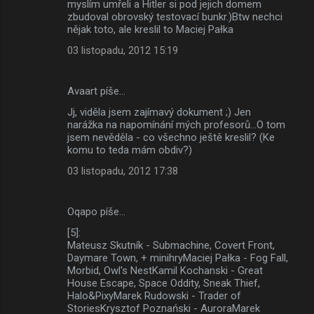
myslím umřeli a Hitler si pod jejich domem
zbudoval obrovský testovací bunkr.)Btw nechci
nějak toto, ale kreslil to Maciej Pałka
03 listopadu, 2012 15:19
Avaart píše…
Jj, viděla jsem zajímavý dokument ;) Jen
narážka na napomínání mých profesorů...O tom
jsem nevěděla - co všechno ještě kreslil? (Ke
komu to teda mám obdiv?)
03 listopadu, 2012 17:38
Oqapo píše…
[5]:
Mateusz Skutník - Submachine, Covert Front,
Daymare Town, + minihryMaciej Pałka - Fog Fall,
Morbid, Owl's NestKamil Kochanski - Great
House Escape, Space Oddity, Sneak Thief,
Halo&PixyMarek Rudowski - Trader of
StoriesKrysztof Poznański - AuroraMarek