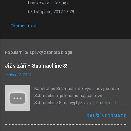
Frankowski - Tortuga
03 listopadu, 2012 18:29
Okomentovat
Populární příspěvky z tohoto blogu
Již v září – Submachine 8!
-
srpna 12, 2012
Na stránce Submachine 8 vyšel nový screen
Submachine; je k němu napsané, že
Submachine 8 má vyjít již v září! Průběžně budu
přidávat zveřejněné screeny! Asi první
DALŠÍ INFORMACE
zveřejněný materiál ze Submachine 8. Zvukové
pozadí menu. První screen, který se na stránce
objevil, zdá se spíše jako takové 'logo'. Screen