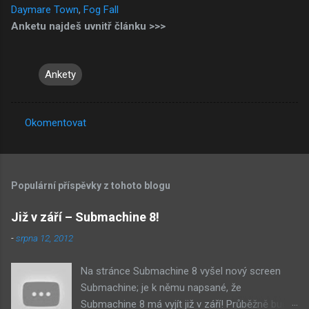
Daymare Town
,
Fog Fall
Anketu najdeš uvnitř článku >>>
Ankety
Okomentovat
K
o
m
Populární příspěvky z tohoto blogu
e
n
Již v září – Submachine 8!
t
-
srpna 12, 2012
á
Na stránce Submachine 8 vyšel nový screen
ř
Submachine; je k němu napsané, že
e
Submachine 8 má vyjít již v září! Průběžně budu