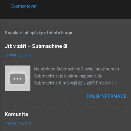
e
Okomentovat
n
t
á
Populární příspěvky z tohoto blogu
ř
e
Již v září – Submachine 8!
-
srpna 12, 2012
Na stránce Submachine 8 vyšel nový screen
Submachine; je k němu napsané, že
Submachine 8 má vyjít již v září! Průběžně budu
přidávat zveřejněné screeny! Asi první
DALŠÍ INFORMACE
zveřejněný materiál ze Submachine 8. Zvukové
pozadí menu. První screen, který se na stránce
objevil, zdá se spíše jako takové 'logo'. Screen
Komunita
byl na stránce Sub8 ale nyní je tam ten pod
-
ledna 14, 2010
tímhle. Další screen, vypadá velmi zajímavě.