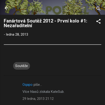
Přeskočit na hlavní obsah
Fanártová Soutěž 2012 - První kolo #1:
Nezařaditelní
-
ledna 28, 2013
Soutěže
Oqapo
píše…
K
Více hlasů získala KateSub.
o
29 ledna, 2013 21:12
m