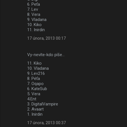
6. Peťa
7. Lev
8. Vera
9. Vladana
10. Kiko
11. Inirdin
17 února, 2013 00:17
Vy-nevíte-kdo píše…
11. Kiko
10. Vladana
9. Lev216
8. Péťa
7. Oqapo
6. KateSub
5. Vera
4.Ent
3. DigitalVampire
2. Avaart
1. Inirdin
17 února, 2013 00:37