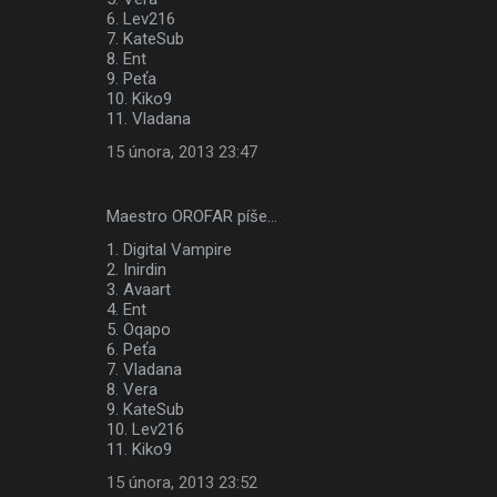
6. Lev216
n
7. KateSub
t
8. Ent
9. Peťa
á
10. Kiko9
ř
11. Vladana
e
15 února, 2013 23:47
Maestro OROFAR píše…
1. Digital Vampire
2. Inirdin
3. Avaart
4. Ent
5. Oqapo
6. Peťa
7. Vladana
8. Vera
9. KateSub
10. Lev216
11. Kiko9
15 února, 2013 23:52