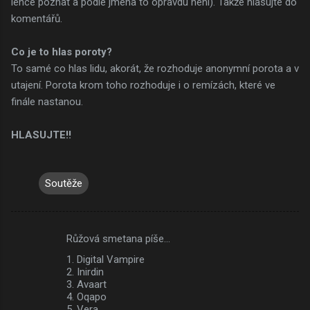
lehce poznat a podle jména to opravdu není). Takže hlasujte do
komentářů.
Co je to hlas poroty?
To samé co hlas lidu, akorát, že rozhoduje anonymní porota a v
utajení. Porota krom toho rozhoduje i o remízách, které ve
finále nastanou.
HLASUJTE!!
Soutěže
Růžová smetana píše…
K
1. Digital Vampire
o
2. Inirdin
m
3. Avaart
4. Oqapo
e
5. Vera