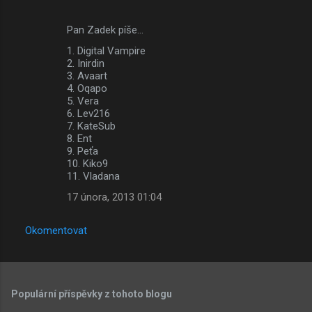
Pan Zadek píše…
1. Digital Vampire
2. Inirdin
3. Avaart
4. Oqapo
5. Vera
6. Lev216
7. KateSub
8. Ent
9. Peťa
10. Kiko9
11. Vladana
17 února, 2013 01:04
Okomentovat
Populární příspěvky z tohoto blogu