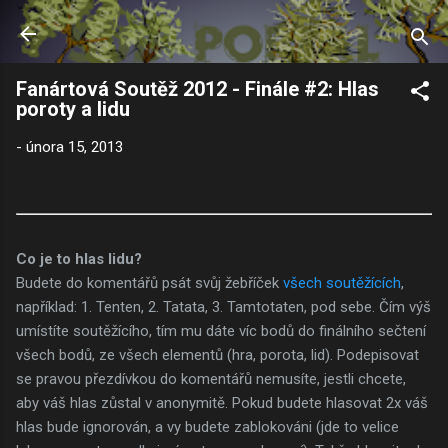
Přeskočit na hlavní obsah
Fanártová Soutěž 2012 - Finále #2: Hlas
poroty a lidu
-
února 15, 2013
Co je to hlas lidu?
Budete do komentářů psát svůj žebříček
všech soutěžících
,
například: 1. Tenten, 2. Tatata, 3. Tamtotaten, pod sebe. Čím výš
umístíte soutěžícího, tím mu dáte víc bodů do finálního sečtení
všech bodů, ze všech elementů (hra, porota, lid). Podepisovat
se pravou přezdívkou do komentářů nemusíte, jestli chcete,
aby váš hlas zůstal v anonymitě. Pokud budete hlasovat 2x váš
hlas bude ignorován, a vy budete zablokováni (jde to velice