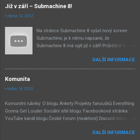
Již v září – Submachine 8!
-
srpna 12, 2012
Na stránce Submachine 8 vyšel nový screen
Submachine; je k němu napsané, že
Submachine 8 má vyjít již v září! Průběžně budu
přidávat zveřejněné screeny! Asi první
DALŠÍ INFORMACE
zveřejněný materiál ze Submachine 8. Zvukové
pozadí menu. První screen, který se na stránce
objevil, zdá se spíše jako takové 'logo'. Screen
Komunita
byl na stránce Sub8 ale nyní je tam ten pod
-
ledna 14, 2010
tímhle. Další screen, vypadá velmi zajímavě.
Vypadá podobně jako systém padacího mostu
Komunitní rubriky: O blogu Ankety Projekty fanoušků Everything
v DaymareTown 1 ( stránka sub8 ) Screen, který
Gonna Get Louder Sociální sítě blogu: Facebooková stránka
se objevil jako ikona her na PastelPortal.com,
YouTube kanál blogu České forum (neaktivní) Discord místnost
vypadá to snad že vystoupíme z Liziny lodi,
Externí odkazy: Mateusz Skutnik Facebook Patreon YouTube
ovšem v páte vrstě (čili jiné dimenzi) a co je ten
DALŠÍ INFORMACE
Vimeo Twitch Discord Twitter Instagram Pastelland Forum
bílý kámen by mě taky dost zajímalo. Mateusz u