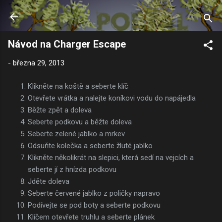
Přeskočit na hlavní obsah
Návod na Charger Escape
-
března 29, 2013
Klikněte na koště a seberte klíč
Otevřete vrátka a nalejte koníkovi vodu do napájedla
Běžte zpět a doleva
Seberte podkovu a běžte doleva
Seberte zelené jablko a mrkev
Odsuňte kolečka a seberte žluté jablko
Klikněte několikrát na slepici, která sedí na vejcích a
seberte jí z hnízda podkovu
Jděte doleva
Seberte červené jablko z poličky napravo
Podívejte se pod boty a seberte podkovu
Klíčem otevřete truhlu a seberte plánek