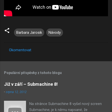
Barbara Jarosik
Návody
Okomentovat
K
o
m
Populární příspěvky z tohoto blogu
e
n
Již v září – Submachine 8!
t
-
srpna 12, 2012
á
Na stránce Submachine 8 vyšel nový screen
ř
Submachine; je k němu napsané, že
e