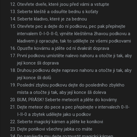
Otevřete dveře, které jsou před vámi a vstupte
Seberte kleště a odsuňte bednu s koťaty
Seberte kladivo, které je za bednou
Otevřete pec a dejte do ní podkovu, pec pak přepínejte
intervalem 0-I-0-II-0, vjměte kleštěma žhavou podkovu a
kladivem ji opracujte, tak to udělejte ze všemi podkovami
Opusťte kovárnu a jděte od ní dvakrát doprava
První podkovu umístěte nalevo nahoru a otočte ji tak, aby
její konce šli doprava
Druhou podkovu dejte napravo nahoru a otočte ji tak, aby
její konce šli dolů
Poslední zbylou podkovu dejte do posledního zbylého
místa a otočte ji tak, aby její konce šli doleva
BUM, PRÁSK! Seberte meteorit a jděte do kovárny.
Dejte meteor do pece a pec přepínejte v intervalech 0-II-
I-II-0 a zbytek udělejte jako u podkov
Seberte magický kámen a jděte ke koníkovi
Dejte poníkovi všechny jabka co máte
Do napájedla mu dejte rozpustit magický kámen