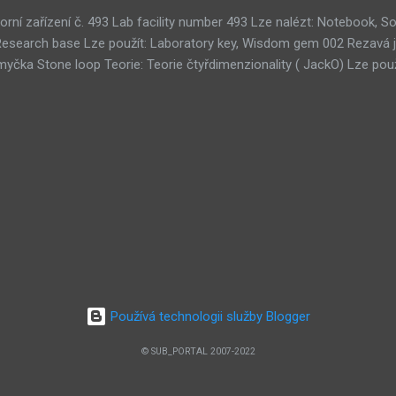
orní zařízení č. 493 Lab facility number 493 Lze nalézt: Notebook,
Research base Lze použít: Laboratory key, Wisdom gem 002 Rezavá 
čka Stone loop Teorie: Teorie čtyřdimenzionality ( JackO) Lze použ
kamů Tri-gem room Teorie: Teorie umělého života ( 001010) Lze na
oužít: 3× Wisdom gem 011 Koridor strojovny Clockwork corridor Teor
ruhá hrobka Second tomb 051 Ouroborosův tunel Ouroboros tunnel T
ých systémů ( Zerpentos) Lze použít: Copper plate 076 Místnost ce
u , Teorie SubMURchine , Teorie lidského terče ( Death Road) 100 M
earch room Lze použít: Wisdom gem 103 Starověké ruiny Ancient rui
Starověká sekce Ancient section 128 Centrum pro úpravy subnetu Sub
Používá technologii služby Blogger
© SUB_PORTAL 2007-2022