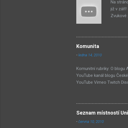
Na strán
již v zář
Zvukové p
byl na st
jako syst
PastelPor
je ten bí
Komunita
další, pr
-
ledna 14, 2010
příjde za
Hmm... Da
Komunitní rubriky: O blogu
YouTube kanál blogu České 
YouTube Vimeo Twitch Disc
Wiki Seznam nejdiskutovaněj
Submachine 8: The Plan (16
(74) Submachine 6 v sobotu?
vlivy #1: UVB-76 (49) Pod 
Seznam místností Uni
-
června 10, 2010