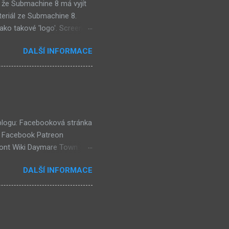
 že Submachine 8 má vyjít
teriál ze Submachine 8.
ako takové 'logo'. Screen
mi zajímavě. Vypadá podobně
DALŠÍ INFORMACE
e objevil jako ikona her na
tě (čili jiné dimenzi) a co
už nemůže nejspíš ukázat
ě a podobně. Mě ten screen
ví dost flóry i strojů
 blogu: Facebooková stránka
k Facebook Patreon
ront Wiki Daymare Town
rse, číselné lokace (240)
DALŠÍ INFORMACE
házejí "Čtenářské Ankety"!
eaktuální) (54) Kulturní