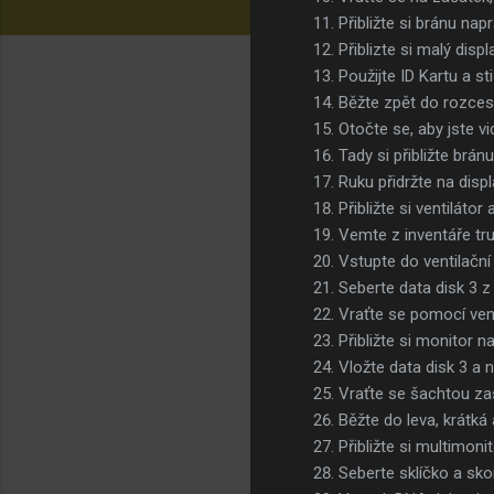
Přibližte si bránu nap
Přiblizte si malý disp
Použijte ID Kartu a s
Běžte zpět do rozces
Otočte se, aby jste vi
Tady si přibližte brán
Ruku přidržte na displ
Přibližte si ventiláto
Vemte z inventáře trub
Vstupte do ventilační
Seberte data disk 3 z
Vraťte se pomocí vent
Přibližte si monitor 
Vložte data disk 3 a 
Vraťte se šachtou za
Běžte do leva, krátk
Přibližte si multimoni
Seberte sklíčko a sk