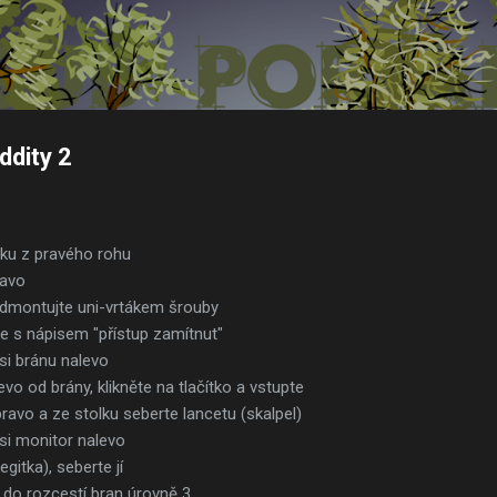
Přeskočit na hlavní obsah
ddity 2
ku z pravého rohu
ravo
a odmontujte uni-vrtákem šrouby
e s nápisem "přístup zamítnut"
 si bránu nalevo
levo od brány, klikněte na tlačítko a vstupte
apravo a ze stolku seberte lancetu (skalpel)
 si monitor nalevo
egitka), seberte jí
 do rozcestí bran úrovně 3