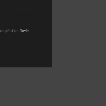
as přeci jen člověk