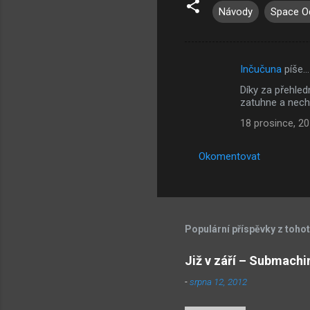
Návody
Space O
Inčučuna
píše…
K
Díky za přehled
o
zatuhne a nech
m
18 prosince, 2
e
n
Okomentovat
t
á
ř
Populární příspěvky z toho
e
Již v září – Submachi
-
srpna 12, 2012