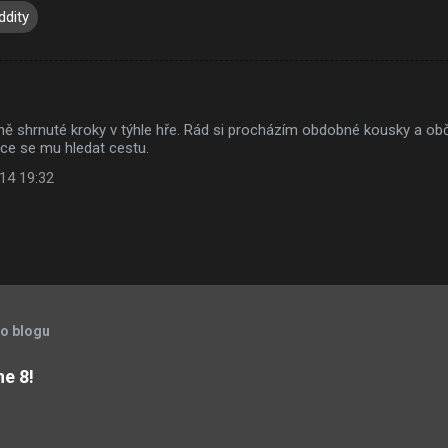
ddity
ně shrnuté kroky v týhle hře. Rád si procházím obdobné kousky a obč
ce se mu hledat cestu.
014 19:32
to blogu
ne 8!