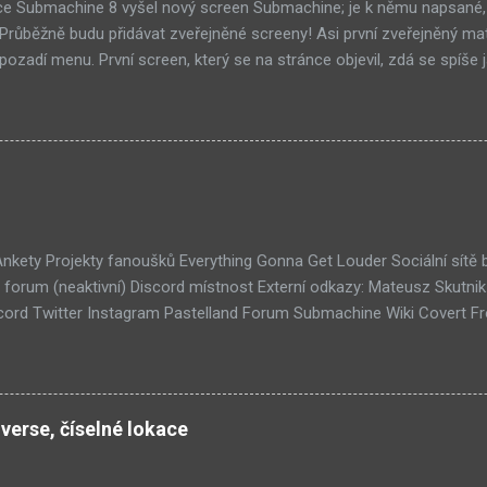
ce Submachine 8 vyšel nový screen Submachine; je k němu napsané,
í! Průběžně budu přidávat zveřejněné screeny! Asi první zveřejněný ma
ozadí menu. První screen, který se na stránce objevil, zdá se spíše j
ránce Sub8 ale nyní je tam ten pod tímhle. Další screen, vypadá vel
ém padacího mostu v DaymareTown 1 ( stránka sub8 ) Screen, který s
tal.com, vypadá to snad že vystoupíme z Liziny lodi, ovšem v páte vrs
lý kámen by mě taky dost zajímalo. Mateusz u toho screenu řekl, že 
otože screeny by byli moc spoileroidní. Ale psal něco o svěcené vod
jímavý, a pro submachine, celkem netypický. Zdá se, že v Sub8 se dosta
lší velmi zajímavá místnost. Posloucháme bílý šutry? Taky se...
 Ankety Projekty fanoušků Everything Gonna Get Louder Sociální sítě
forum (neaktivní) Discord místnost Externí odkazy: Mateusz Skutni
ord Twitter Instagram Pastelland Forum Submachine Wiki Covert F
ších článků: Již v Září - Submachine 8 (376) Seznam místností Unive
1) Submachine 10: The Exit (93) Submachine 9: The Temple (89) Přic
 (70) Submachine: 32 Chambers (65) Covert Front 4: Spark of Life (N
tímto článkem probíhá všeobecná diskuze
verse, číselné lokace