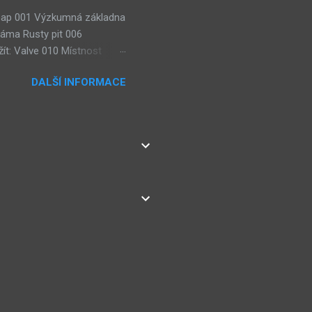
 Soap 001 Výzkumná základna
jáma Rusty pit 006
ít: Valve 010 Místnost
lézt: 3× Wisdom gem, Weight
DALŠÍ INFORMACE
ie: Teorie karmy (Pyro
eorie: Teorie
sty Road room Teorie:
ístnost výzkumu sub-botů
ns Lze použít: 2× Dragon
net editing cen...