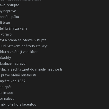
ravo, vstupte
lay napravo
tiskněte páku
tí bran
děli brány za vámi
u vpravo
ayi a brána se otevře, vstupte
r a uni-vrtákem odšroubujte kryt
ku a zničte jí ventilátor
 šachty
 krabice napravo
ilační šachty zpět do minulé místnosti
na pravé stěně místnosti
napište kód 1867
se zpět
á animace
tor nalevo
ombinujte ho s lacentou