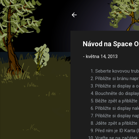
Návod na Space O
-
května 14, 2013
Seberte kovovou trub
Přibližte si bránu nap
Přibližte si display 
Bouchněte do display
Běžte zpět a přibližte
Přibližte si display na
Přibližte si display n
Jděte zpět a přibližte
Před ním je ID Karta (l
Vraťte se na začátek,