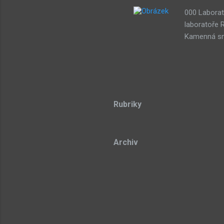
000 Laborat
laboratoře 
Kamenná smy
třech draho
stone Lze p
Dude) 043 D
souřadnicov
Teorie azyl
Rubriky
Sub-bot res
tongue 104 
Archiv