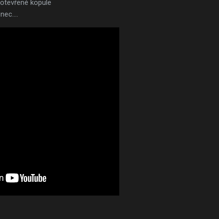
otevřené kopule
nec....