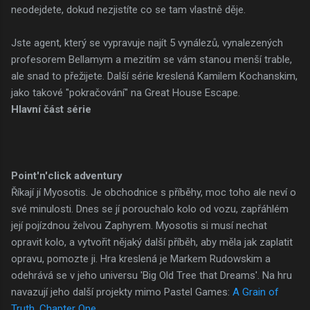
neodejdete, dokud nezjistíte co se tam vlastně děje.
Jste agent, který se vypravuje najít 5 vynálezů, vynalezených
profesorem Bellamym a mezitím se vám stanou menší trable,
ale snad to přežijete. Další série kreslená Kamilem Kochanskim,
jako takové "pokračování" na Great House Escape.
Hlavní část série
Point'n'click adventury
Říkají jí Myosotis. Je obchodnice s příběhy, moc toho ale neví o
své minulosti. Dnes se jí porouchalo kolo od vozu, zapřáhlém
její pojízdnou želvou Zaphyrem. Myosotis si musí nechat
opravit kolo, a vytvořit nějaký další příběh, aby měla jak zaplatit
opravu, pomozte ji. Hra kreslená je Markem Rudowskim a
odehrává se v jeho universu 'Big Old Tree that Dreams'. Na hru
navazují jeho další projekty mimo Pastel Games:
A Grain of
Truth
,
Chapter One