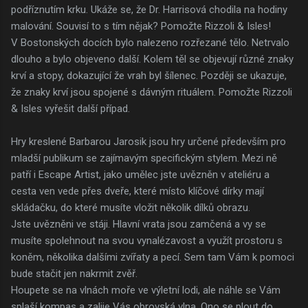
podříznutím krku. Ukáže se, že Dr. Harrisová chodila na hodiny
malování. Souvisí to s tím nějak? Pomožte Rizzoli & Isles!
V Bostonských docích bylo nalezeno rozřezané tělo. Netrvalo
dlouho a bylo objeveno další. Kolem těl se objevují různé znaky
krví a stopy, dokazující že vrah byl šílenec. Později se ukazuje,
že znaky krví jsou spojené s dávným rituálem. Pomožte Rizzoli
& Isles vyřešit další případ.
Hry kreslené Barbarou Jarosik jsou hry určené především pro
mladší publikum se zajímavým specifickým stylem. Mezi ně
patří i Escape Artist, jako umělec jste uvězněn v ateliéru a
cesta ven vede přes dveře, které místo klíčové dírky mají
skládačku, do které musíte vložit několik dílků obrazu.
Jste uvězněni ve stáji. Hlavní vrata jsou zamčená a vy se
musíte spolehnout na svou vynalézavost a využít prostoru s
koněm, několika dalšími zvířaty a pecí. Sem tam Vám k pomoci
bude stačit jen nakrmit zvěř.
Houpete se na vlnách moře ve výletní lodi, ale náhle se Vám
splaší kompas a zalije Vás obrovská vlna. Ono se plout do