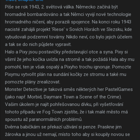
Píše se rok 1943, 2. světová válka. Německo začíná být
hromadně bombardováno a tak Němci vyvijí nové technologie
hromadného ničení, aby porazili spojence. Na konci roku 1943
nacisté zahájili projekt 'Riese' v Sovích Horách ve Slezsku, kde
vybudovali podzemní továrny. Nikdo neví, co bylo jejich účelem
a tak se do nich půjdete vypravit.
Halo a Pixy jsou postavičky představující otce a syna. Pixy si
všiml že jeho kočka uvízla na stromě a tak požádá Hala aby mu
pomohl, ten je však ospalý a Pixyho trochu ignoruje. Pomozte
Pixymu vytvořit plán na sundání kočky ze stromu a také mu
pomozte plány zrealizovat.
Monster Detective je taková směs některých her PastelGames
(jako např. Morbid, Daymare Town a Scene of the Crime).
Vašim úkolem je najít pohřešovanou dívku, při vyšetřování
tohoto případu ve Fog Town zjistíte, že i tak malé město má
spoustu až paranormálních problémů.
Dvěma babičkám se překazí užívání si penze. Praskne jim
žárovka a jinou už nemají, místo toho aby si koupily novou se