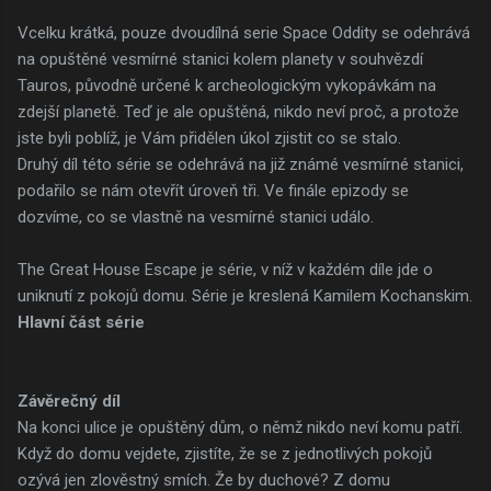
Vcelku krátká, pouze dvoudílná serie Space Oddity se odehrává
na opuštěné vesmírné stanici kolem planety v souhvězdí
Tauros, původně určené k archeologickým vykopávkám na
zdejší planetě. Teď je ale opuštěná, nikdo neví proč, a protože
jste byli poblíž, je Vám přidělen úkol zjistit co se stalo.
Druhý díl této série se odehrává na již známé vesmírné stanici,
podařilo se nám otevřít úroveň tři. Ve finále epizody se
dozvíme, co se vlastně na vesmírné stanici událo.
The Great House Escape je série, v níž v každém díle jde o
uniknutí z pokojů domu. Série je kreslená Kamilem Kochanskim.
Hlavní část série
Závěrečný díl
Na konci ulice je opuštěný dům, o němž nikdo neví komu patří.
Když do domu vejdete, zjistíte, že se z jednotlivých pokojů
ozývá jen zlověstný smích. Že by duchové? Z domu