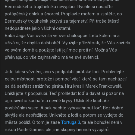
Bermudského trojúhelníku nevyplácí. Rychle si nasaďte
potápěčský oblek a šnorchl. Proplavte mořem a zjistěte, co
Bermudský trojúhelník skrývá za tajemství. Při troše štěstí
nedopadnete jako všichni ostatní.
Baba Jaga Vás uvěznila ve své chaloupce. Létá kolem ní a
užívá si, že chytila další oběť. Využijte příležitosti, že Vás zavřela
ve svém domě a použijte lstí její moc proti ní. Možná Vás
překvapí, co vše zajímavého má ve své světnici.
Jste kdesi vězněni, ano v podpalubí pirátské lodi. Prohledejte
celou místnost, protože i pomocí věcí, které se tam nacházejí
se dá setřást strážního piráta. Hru kreslil Marek Frankowski.
Unikli jste z podpalubí. Teď prohledat loď a davát si pozor na
agresivního kuchaře a nevrlé krysy. Uklidněte kuchaře
posbíráním vajec. A pak nechte vybouchnout loď. Bez dobré
skrýše ale nepřežijete. Unikněte z lodi a potom se vydejte do
města poblíž. O tom je zase
Tortuga 3
, ta ale bohužel není v
rukou PastelGames, ale jiné skupiny herních vývojářů.