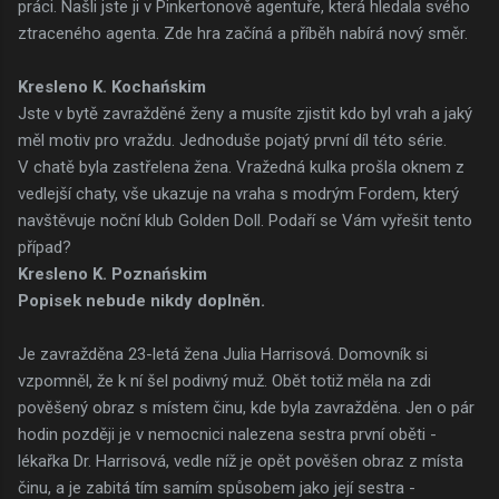
práci. Našli jste ji v Pinkertonově agentuře, která hledala svého
ztraceného agenta. Zde hra začíná a příběh nabírá nový směr.
Kresleno K. Kochańskim
Jste v bytě zavražděné ženy a musíte zjistit kdo byl vrah a jaký
měl motiv pro vraždu. Jednoduše pojatý první díl této série.
V chatě byla zastřelena žena. Vražedná kulka prošla oknem z
vedlejší chaty, vše ukazuje na vraha s modrým Fordem, který
navštěvuje noční klub Golden Doll. Podaří se Vám vyřešit tento
případ?
Kresleno K. Poznańskim
Popisek nebude nikdy doplněn.
Je zavražděna 23-letá žena Julia Harrisová. Domovník si
vzpomněl, že k ní šel podivný muž. Obět totiž měla na zdi
pověšený obraz s místem činu, kde byla zavražděna. Jen o pár
hodin později je v nemocnici nalezena sestra první oběti -
lékařka Dr. Harrisová, vedle níž je opět pověšen obraz z místa
činu, a je zabitá tím samím spůsobem jako její sestra -