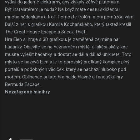
vydají do jaderné elektrárny, aby získaly zářivé plutonium.
Být instalatérem je nuda? Ne když máte cestu skříženou
mnoha hádankami a troli. Pomozte trolům a oni pomůžou vám.
Další z her s grafikou Kamila Kochańskeho, který taktéž kreslil
The Great House Escape a Sneak Thief.
Hra Eien si hraje s 3D grafikou, je zaměřená zejména na
hádanky. Objevíte se na neznámém místě, u jakési skály, kde
musíte vyřešit hádanky, a dostat se dál a dál až uniknete. Toto
místo se nazývá Eien a je to obrovský protkaný komplex plný
portálů a podobných věciček, který se nachází hluboko pod
mořem. Oblíbence si tato hra najde hlavně u fanoušků hry
Bermuda Escape.
Nezařazené minihry