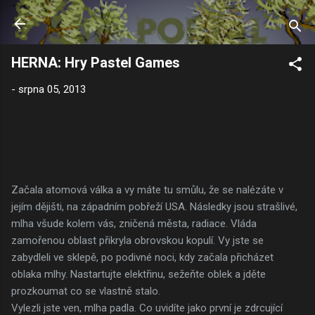
Přeskočit na hlavní obsah
HERNA: Hry Pastel Games
-
srpna 05, 2013
Začala atomová válka a vy máte tu smůlu, že se nalézáte v
jejím dějišti, na západním pobřeží USA. Následky jsou strašlivé,
mlha všude kolem vás, zničená města, radiace. Vláda
zamořenou oblast přikryla obrovskou kopulí. Vy jste se
zabydleli ve sklepě, po podivné noci, kdy začala přicházet
oblaka mlhy. Nastartujte elektřinu, sežeňte oblek a jděte
prozkoumat co se vlastně stalo.
Vylezli jste ven, mlha padla. Co uvidíte jako první je zdrcující