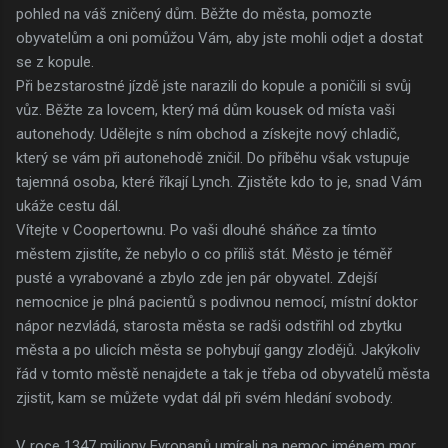
pohled na váš zničený dům. Běžte do města, pomozte
obyvatelům a oni pomůžou Vám, aby jste mohli odjet a dostat
se z kopule.
Při bezstarostné jízdě jste narazili do kopule a poničili si svůj
vůz. Běžte za lovcem, který má dům kousek od místa vaši
autonehody. Udělejte s ním obchod a získejte nový chladič,
který se vám při autonehodě zničil. Do příběhu však vstupuje
tajemná osoba, které říkají Lynch. Zjistěte kdo to je, snad Vám
ukáže cestu dál.
Vítejte v Coopertownu. Po vaši dlouhé sháňce za tímto
městem zjistíte, že nebylo o co příliš stát. Město je téměř
pusté a vyrabované a zbylo zde jen pár obyvatel. Zdejší
nemocnice je plná pacientů s podivnou nemocí, místní doktor
nápor nezvládá, starosta města se radši odstřihl od zbytku
města a po ulicích města se pohybují gangy zlodějů. Jakýkoliv
řád v tomto městě nenajdete a tak je třeba od obyvatelů města
zjistit, kam se můžete vydat dál při svém hledání svobody.
V roce 1347 miliony Evropanů umírali na nemoc jménem mor,