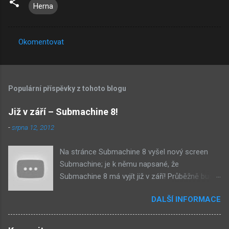
Herna
Okomentovat
K
o
m
Populární příspěvky z tohoto blogu
e
n
Již v září – Submachine 8!
t
-
srpna 12, 2012
á
Na stránce Submachine 8 vyšel nový screen
ř
Submachine; je k němu napsané, že
e
Submachine 8 má vyjít již v září! Průběžně budu
přidávat zveřejněné screeny! Asi první
DALŠÍ INFORMACE
zveřejněný materiál ze Submachine 8. Zvukové
pozadí menu. První screen, který se na stránce
objevil, zdá se spíše jako takové 'logo'. Screen