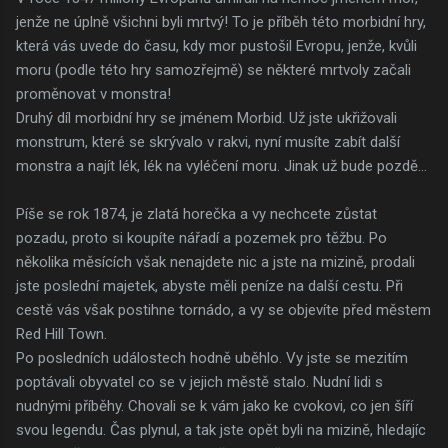
jenže ne úplně všichni byli mrtvý! To je příběh této morbidní hry,
která vás uvede do času, kdy mor pustošil Evropu, jenže, kvůli
moru (podle této hry samozřejmě) se některé mrtvoly začali
proměnovat v monstra!
Druhý díl morbidní hry se jménem Morbid. Už jste ukřižovali
monstrum, které se skrývalo v rakvi, nyní musíte zabít další
monstra a najít lék, lék na vyléčení moru. Jinak už bude pozdě...
Píše se rok 1874, je zlatá horečka a vy nechcete zůstat
pozadu, proto si koupíte nářadí a pozemek pro těžbu. Po
několika měsících však nenajdete nic a jste na mizině, prodali
jste poslední majetek, abyste měli peníze na další cestu. Při
cestě vás však postihne tornádo, a vy se objevíte před městem
Red Hill Town.
Po posledních událostech hodně uběhlo. Vy jste se mezitím
poptávali obyvatel co se v jejich městě stalo. Nudní lidi s
nudnými příběhy. Chovali se k vám jako ke cvokovi, co jen šíří
svou legendu. Čas plynul, a tak jste opět byli na mizině, hledajíc