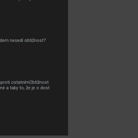
lidem nesedí obtížnost?
ý oproti ostatnímObtížnost
é a taky to, že je o dost