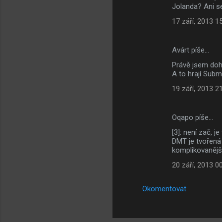
e
Jolanda? Ani se 
17 září, 2013 1
Avárt píše…
Právě jsem dohr
A to hrají Sub
19 září, 2013 2
Oqapo píše…
[3]: není zač, j
DMT je tvořená 
komplikovanější
20 září, 2013 0
Okomentovat