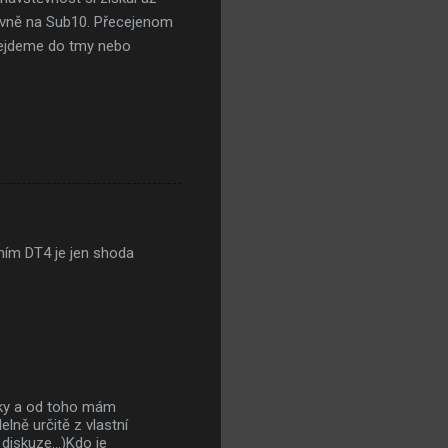
lavně na Sub10. Přecejenom
odejdeme do tmy nebo
ním DT4 je jen shoda
níky a od toho mám
lně určitě z vlastní
diskuze...)Kdo je