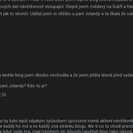
íčových dat návštěvnost stoupající. Stejně jsem zvědavý na Sub9 a h
t jak to skončí. Udělal jsem si věštbu u paní Jolandy a ta říkala že 
 tenhle blog jsem dlouho nechodila a že jsem přišla těsně před vydá
 paní Jolandy? Kdo to je?
2:26
 asi by bylo lepší nějakým způsobem upozornit méně aktivní návštěv
e každý ho má a ne každý zná stránku blogu. Ale ti co tu chodí pravide
že když vyjde hra, mají mnohem víc důvodů navštívit blog (jako návod, 