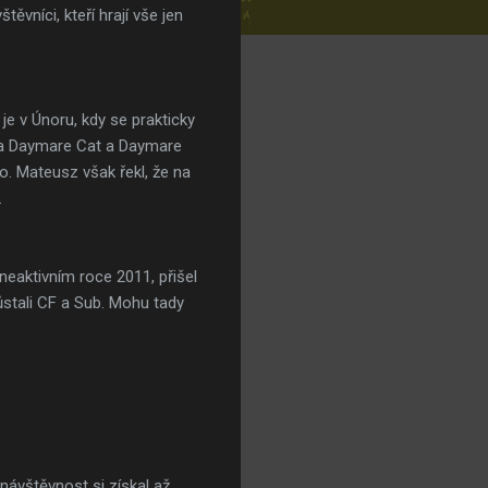
ěvníci, kteří hrají vše jen
je v Únoru, kdy se prakticky
ala Daymare Cat a Daymare
o. Mateusz však řekl, že na
.
 neaktivním roce 2011, přišel
ůstali CF a Sub. Mohu tady
 návštěvnost si získal až