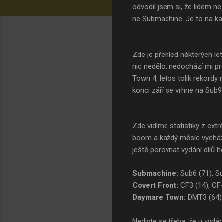
odvodil jsem si, že lidem ne
ne Submachine. Je to na kaž
Zde je přehled některých le
nic nedělo, nedochází mi p
Town 4, letos tolik rekordy
konci září se vrhne na Sub9
Zde vidíme statistiky z extr
boom a každý měsíc vycháze
ještě porovnat vydání dílů her
Submachine:
Sub6 (71), Su
Covert Front:
CF3 (14), CF
Daymare Town:
DMT3 (64),
Nedivte se třeba, že u vydán