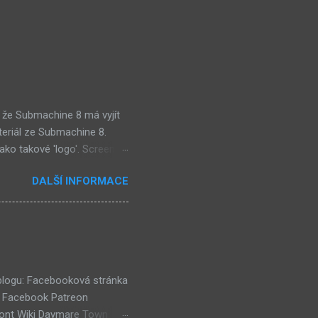
 že Submachine 8 má vyjít
teriál ze Submachine 8.
ako takové 'logo'. Screen
mi zajímavě. Vypadá podobně
DALŠÍ INFORMACE
e objevil jako ikona her na
tě (čili jiné dimenzi) a co
už nemůže nejspíš ukázat
ě a podobně. Mě ten screen
ví dost flóry i strojů
 blogu: Facebooková stránka
k Facebook Patreon
ront Wiki Daymare Town