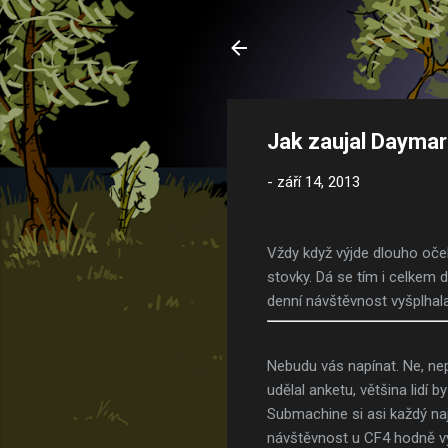
Jak zaujal Dayma
-
září 14, 2013
Vždy když výjde dlouho oček
stovky. Dá se tím i celkem 
denní návštěvnost vyšplhal
Nebudu vás napínat. Ne, ne
udělal anketu, většina lidí
Submachine si asi každý naj
návštěvnost u CF4 hodně vy