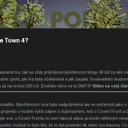
Přeskočit na hlavní obsah
re Town 4?
ávaná hra, tak se vždy průměrná návštěvnost blogu 40 lidí za den ně
dobře zjistit, jak hra byla očekávaná a jak zaujala. Dosavadním leadr
a až na vrchol 200 l/d. Změnilo něco na to DMT4?
Klikni na celý člá
podařilo. Návštěvnost sice byla nadprůměrná ale ne extrémně jako u 
 by projevilo o hodně vyšší zájem o Submachine, než o Covert Front 
de své, u Covert Frontu to není taková sláva, protože některým nesed
soká, možná to bylo tím, že to byl poslední díl, nebo tou kauzou. 