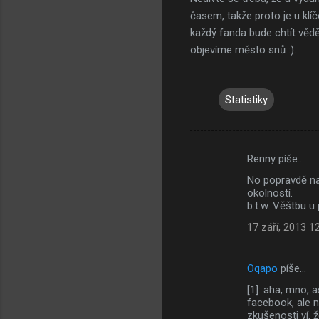
časem, takže proto je u kl
každý fanda bude chtít vědě
objevíme město snů :).
Statistiky
Renny píše…
K
No popravdě na
o
okolností.
m
b.t.w. Věštbu u
e
17 září, 2013 1
n
t
Oqapo
píše…
á
[1]: aha, mno,
facebook, ale n
ř
zkušenosti ví, 