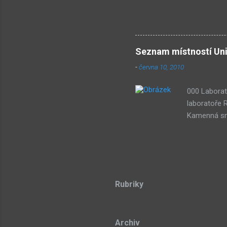
Wiki Seznam nejdiskutovaněj
Submachine 8: The Plan (16
(74) Submachine 6 v sobotu?
vlivy #1: UVB-76 (49) Pod 
Seznam místností Uni
-
června 10, 2010
000 Laborat
laboratoře 
Kamenná smy
třech draho
stone Lze p
Dude) 043 D
souřadnicov
Teorie azyl
Rubriky
Sub-bot res
tongue 104 
Archiv