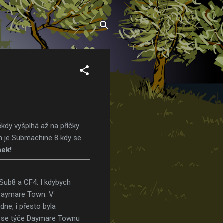
kdy vyšplhá až na příčky
em je Submachine 8 kdy se
nek!
Sub8 a CF4. I kdybych
a Daymare Town. V
ne, i přesto byla
Co se týče Daymare Townu