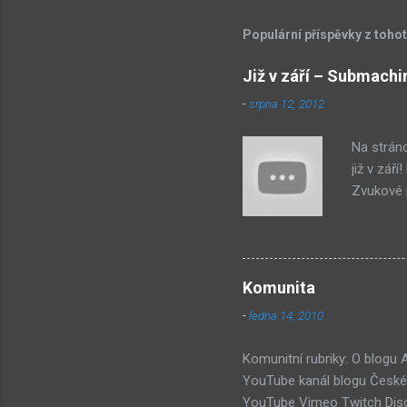
Populární příspěvky z toho
Již v září – Submachi
-
srpna 12, 2012
Na strán
již v zář
Zvukové p
byl na st
jako syst
PastelPor
je ten bí
Komunita
další, pr
-
ledna 14, 2010
příjde za
Hmm... Da
Komunitní rubriky: O blogu
YouTube kanál blogu České 
YouTube Vimeo Twitch Disc