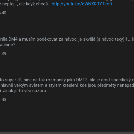
neptej..., ale když chceš...
http://youtu.be/eWNXRRYTeo0
5:40
ála DM4 a musím poděkovat za návod, je skvělá (a návod taky)!! ... 
machine?
1:39
e to super díl, sice ne tak rozmanitý jako DMT3, ale je dost specifick
hlavně velkým světem a stylem kreslení, kde jsou předměty nenápadn
. Jinak je to věc názoru.
0:43