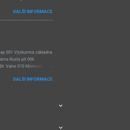
rse, číselné lokace (240)
DALŠÍ INFORMACE
házejí "Čtenářské Ankety"!
eaktuální) (54) Kulturní
 Soap 001 Výzkumná základna
jáma Rusty pit 006
ít: Valve 010 Místnost
lézt: 3× Wisdom gem, Weight
DALŠÍ INFORMACE
ie: Teorie karmy (Pyro
eorie: Teorie
sty Road room Teorie:
ístnost výzkumu sub-botů
ns Lze použít: 2× Dragon
net editing cen...