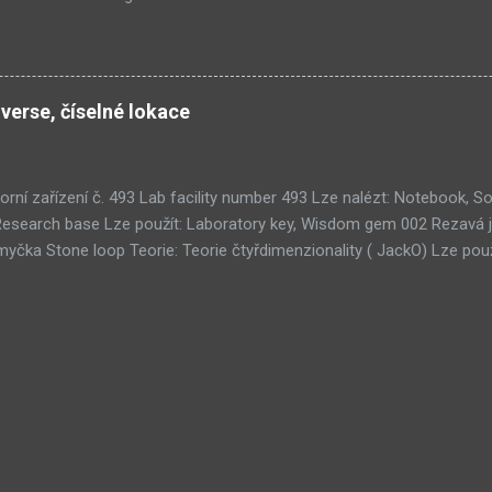
ších článků: Již v Září - Submachine 8 (376) Seznam místností Unive
1) Submachine 10: The Exit (93) Submachine 9: The Temple (89) Přic
 (70) Submachine: 32 Chambers (65) Covert Front 4: Spark of Life (N
tímto článkem probíhá všeobecná diskuze
verse, číselné lokace
orní zařízení č. 493 Lab facility number 493 Lze nalézt: Notebook,
Research base Lze použít: Laboratory key, Wisdom gem 002 Rezavá 
čka Stone loop Teorie: Teorie čtyřdimenzionality ( JackO) Lze použ
kamů Tri-gem room Teorie: Teorie umělého života ( 001010) Lze na
oužít: 3× Wisdom gem 011 Koridor strojovny Clockwork corridor Teor
ruhá hrobka Second tomb 051 Ouroborosův tunel Ouroboros tunnel T
ých systémů ( Zerpentos) Lze použít: Copper plate 076 Místnost ce
u , Teorie SubMURchine , Teorie lidského terče ( Death Road) 100 M
earch room Lze použít: Wisdom gem 103 Starověké ruiny Ancient rui
Starověká sekce Ancient section 128 Centrum pro úpravy subnetu Sub