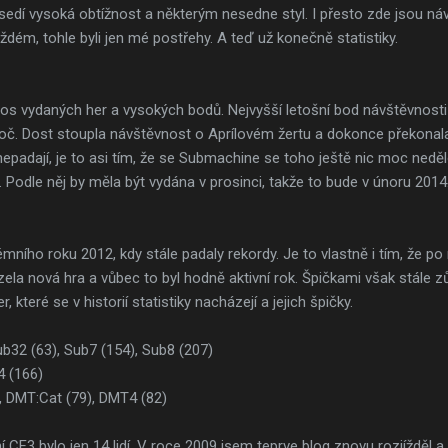
sedí vysoká obtížnost a některým nesedne styl. I přesto zde jsou návšt
dém, tohle byli jen mé postřehy. A teď už konečně statistiky.
tos vydaných her a vysokých bodů. Nejvyšší letošní bod návštěvnosti 
roč. Dost stoupla návštěvnost o Aprílovém žertu a dokonce překon
 nepadají, je to asi tím, že se Submachine se toho ještě nic moc neděl
. Podle něj by měla být vydána v prosinci, takže to bude v únoru 2014
émního roku 2012, kdy stále padaly rekordy. Je to vlastně i tím, že po
la nová hra a vůbec to byl hodně aktivní rok. Špičkami však stále z
, které se v historií statistiky nacházejí a jejich špičky.
b32 (63), Sub7 (154), Sub8 (207)
4 (166)
 DMT:Cat (79), DMT4 (82)
í CF3 bylo jen 14 lidí. V roce 2009 jsem teprve blog znovu rozjížděl a