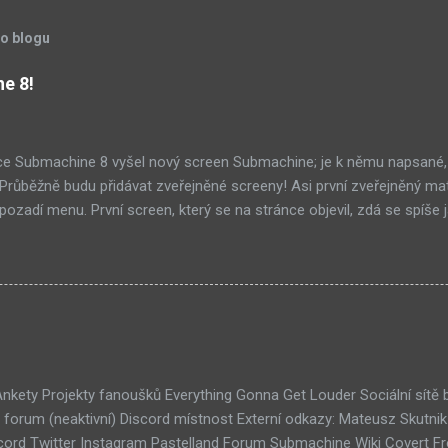
to blogu
ne 8!
ce Submachine 8 vyšel nový screen Submachine; je k němu napsané,
í! Průběžně budu přidávat zveřejněné screeny! Asi první zveřejněný ma
ozadí menu. První screen, který se na stránce objevil, zdá se spíše j
ránce Sub8 ale nyní je tam ten pod tímhle. Další screen, vypadá vel
ém padacího mostu v DaymareTown 1 ( stránka sub8 ) Screen, který s
tal.com, vypadá to snad že vystoupíme z Liziny lodi, ovšem v páte vrs
lý kámen by mě taky dost zajímalo. Mateusz u toho screenu řekl, že 
otože screeny by byli moc spoileroidní. Ale psal něco o svěcené vod
jímavý, a pro submachine, celkem netypický. Zdá se, že v Sub8 se dosta
lší velmi zajímavá místnost. Posloucháme bílý šutry? Taky se...
 Ankety Projekty fanoušků Everything Gonna Get Louder Sociální sítě
forum (neaktivní) Discord místnost Externí odkazy: Mateusz Skutni
ord Twitter Instagram Pastelland Forum Submachine Wiki Covert F