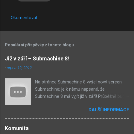
Okomentovat
K
o
m
Populární příspěvky z tohoto blogu
e
n
Již v září – Submachine 8!
t
-
srpna 12, 2012
á
Na stránce Submachine 8 vyšel nový screen
ř
Submachine; je k němu napsané, že
e
Submachine 8 má vyjít již v září! Průběžně budu
přidávat zveřejněné screeny! Asi první
DALŠÍ INFORMACE
zveřejněný materiál ze Submachine 8. Zvukové
pozadí menu. První screen, který se na stránce
objevil, zdá se spíše jako takové 'logo'. Screen
Komunita
byl na stránce Sub8 ale nyní je tam ten pod