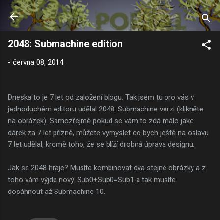
Přeskočit na hlavní obsah
2048: Submachine edition
-
června 08, 2014
Dneska to je 7 let od založení blogu. Tak jsem tu pro vás v
jednoduchém editoru udělal 2048: Submachine verzi (klikněte
na obrázek). Samozřejmě pokud se vám to zdá málo jako
dárek za 7 let přízně, můžete vymyslet co bych ještě na oslavu
7 let udělal, kromě toho, že se blíží drobná úprava designu.
Jak se 2048 hraje? Musíte kombinovat dva stejné obrázky a z
toho vám výjde nový. Sub0+Sub0=Sub1 a tak musíte
dosáhnout až Submachine 10.