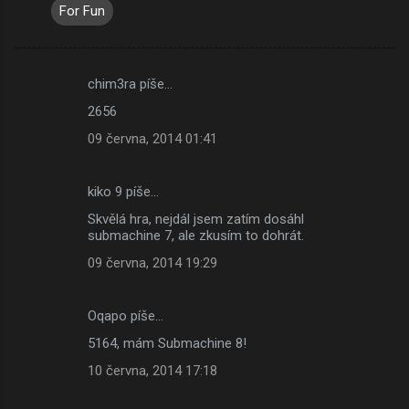
For Fun
chim3ra píše…
K
2656
o
09 června, 2014 01:41
m
e
kiko 9 píše…
n
Skvělá hra, nejdál jsem zatím dosáhl
t
submachine 7, ale zkusím to dohrát.
á
09 června, 2014 19:29
ř
e
Oqapo píše…
5164, mám Submachine 8!
10 června, 2014 17:18