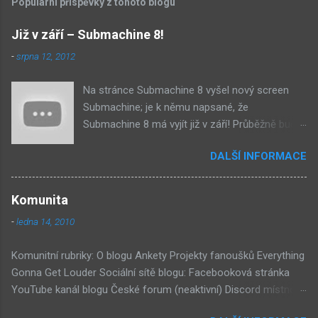
Populární příspěvky z tohoto blogu
Již v září – Submachine 8!
-
srpna 12, 2012
Na stránce Submachine 8 vyšel nový screen
Submachine; je k němu napsané, že
Submachine 8 má vyjít již v září! Průběžně budu
přidávat zveřejněné screeny! Asi první
DALŠÍ INFORMACE
zveřejněný materiál ze Submachine 8. Zvukové
pozadí menu. První screen, který se na stránce
objevil, zdá se spíše jako takové 'logo'. Screen
Komunita
byl na stránce Sub8 ale nyní je tam ten pod
-
ledna 14, 2010
tímhle. Další screen, vypadá velmi zajímavě.
Vypadá podobně jako systém padacího mostu
Komunitní rubriky: O blogu Ankety Projekty fanoušků Everything
v DaymareTown 1 ( stránka sub8 ) Screen, který
Gonna Get Louder Sociální sítě blogu: Facebooková stránka
se objevil jako ikona her na PastelPortal.com,
YouTube kanál blogu České forum (neaktivní) Discord místnost
vypadá to snad že vystoupíme z Liziny lodi,
Externí odkazy: Mateusz Skutnik Facebook Patreon YouTube
ovšem v páte vrstě (čili jiné dimenzi) a co je ten