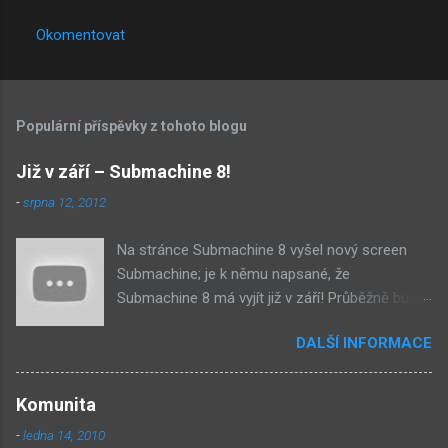
Okomentovat
Populární příspěvky z tohoto blogu
Již v září – Submachine 8!
-
srpna 12, 2012
Na stránce Submachine 8 vyšel nový screen
Submachine; je k němu napsané, že
Submachine 8 má vyjít již v září! Průběžně budu
přidávat zveřejněné screeny! Asi první
DALŠÍ INFORMACE
zveřejněný materiál ze Submachine 8. Zvukové
pozadí menu. První screen, který se na stránce
objevil, zdá se spíše jako takové 'logo'. Screen
Komunita
byl na stránce Sub8 ale nyní je tam ten pod
-
ledna 14, 2010
tímhle. Další screen, vypadá velmi zajímavě.