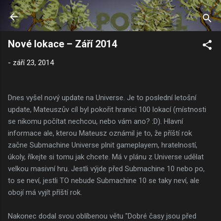
Přeskočit na hlavní obsah
Nové lokace – Září 2014
-
září 23, 2014
Dnes vyšel nový update na Universe. Je to poslední letošní
update, Mateuszův cíl byl pokořit hranici 100 lokací (místnosti
se nikomu počítat nechcou, nebo vám ano? :D). Hlavní
informace ale, kterou Mateusz oznámil je to, že příští rok
začne Submachine Universe plnit gameplayem, hratelností,
úkoly, říkejte si tomu jak chcete. Má v plánu z Universe udělat
velkou masivní hru. Jestli výjde před Submachine 10 nebo po,
to se neví, jestli TO nebude Submachine 10 se taky neví, ale
obojí má vyjít příští rok.
Nakonec dodal svou oblíbenou větu "Dobré časy jsou před