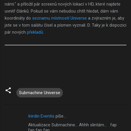
námi." a přiložil pár screenů nových lokací v HD, které najdete
uvnitř článků. Pokud se vám nebudou chtít hledat, dám vám
koordináty do
seznamu místností Universe
a zvýrazním je, aby
jste se v tom salátu čísel a písmen vyznali :D. Taky je k dispozici
pár nových
překladů
.
Submachine Universe
Inirdin Eventis
píše…
K
Aktualizace Submachine... Ahhh slintám... fap
o
fap fap fap...