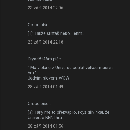
m
23 září, 2014 22:06
e
n
Crsod píše…
t
[1]: Takže slintáš nebo... ehm...
á
23 září, 2014 22:18
ř
e
DryadAt4Am píše…
" Má v plánu z Universe udělat velkou masivní
hru."
Jedním slovem: WOW
28 září, 2014 01:49
Crsod píše…
[3]: Taky mě to překvapilo, když dřív říkal, že
Universe NENÍ hra .
28 září, 2014 01:56