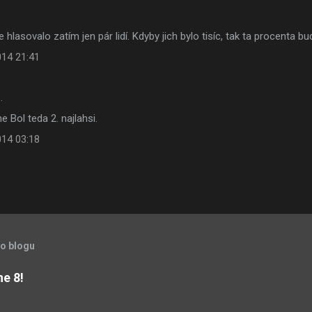
e hlasovalo zatím jen pár lidí. Kdyby jich bylo tisíc, tak ta procenta b
014 21:41
…
ne Bol teda 2. najlahsi.
014 03:18
to blogu
ne 8!