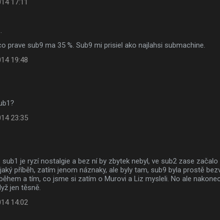
014 17:11
…
 prave sub9 ma 35 %. Sub9 mi prisiel ako najlahsi submachine.
014 19:48
Sub1?
014 23:35
- sub1 je ryzí nostalgie a bez ní by zbytek nebyl, ve sub2 zase začalo 
jaký příběh, zatím jenom náznaky, ale byly tam, sub9 byla prostě bezva
během a tím, co jsme si zatím o Murovi a Liz mysleli. No ale nakon
dyž jen těsně.
014 14:02