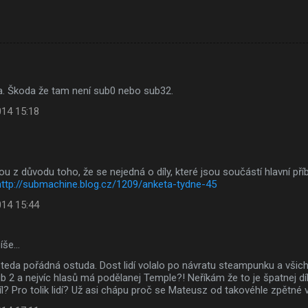
. Škoda že tam není sub0 nebo sub32.
014 15:18
ou z důvodu toho, že se nejedná o díly, které jsou součástí hlavní příbě
http://submachine.blog.cz/1209/anketa-tydne-45
014 15:44
íše…
 teda pořádná ostuda. Dost lidí volalo po návratu steampunku a všichn
 2 a nejvíc hlasů má podělanej Temple?! Neříkám že to je špatnej díl,
díl? Pro tolik lidí? Už asi chápu proč se Mateusz od takovéhle zpětné v