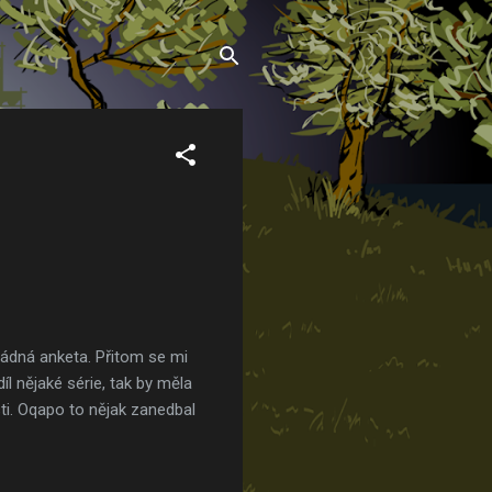
ádná anketa. Přitom se mi
íl nějaké série, tak by měla
osti. Oqapo to nějak zanedbal