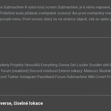
ce Submachine 8 vyšel nový screen Submachine; je k němu napsané,
í! Průběžně budu přidávat zveřejněné screeny! Asi první zveřejněný ma
ozadí menu. První screen, který se na stránce objevil, zdá se spíše j
ránce Sub8 ale nyní je tam ten pod tímhle. Další screen, vypadá vel
ém padacího mostu v DaymareTown 1 ( stránka sub8 ) Screen, který s
tal.com, vypadá to snad že vystoupíme z Liziny lodi, ovšem v páte vrs
lý kámen by mě taky dost zajímalo. Mateusz u toho screenu řekl, že 
otože screeny by byli moc spoileroidní. Ale psal něco o svěcené vod
jímavý, a pro submachine, celkem netypický. Zdá se, že v Sub8 se dosta
lší velmi zajímavá místnost. Posloucháme bílý šutry? Taky se...
 Ankety Projekty fanoušků Everything Gonna Get Louder Sociální sítě
forum (neaktivní) Discord místnost Externí odkazy: Mateusz Skutni
ord Twitter Instagram Pastelland Forum Submachine Wiki Covert F
ších článků: Již v Září - Submachine 8 (376) Seznam místností Unive
1) Submachine 10: The Exit (93) Submachine 9: The Temple (89) Přic
 (70) Submachine: 32 Chambers (65) Covert Front 4: Spark of Life (N
tímto článkem probíhá všeobecná diskuze
verse, číselné lokace