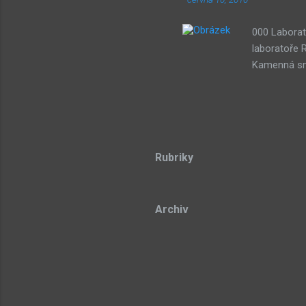
000 Laborat
laboratoře 
Kamenná smy
třech draho
stone Lze p
Dude) 043 D
souřadnicov
Teorie azyl
Rubriky
Sub-bot res
tongue 104 
Archiv