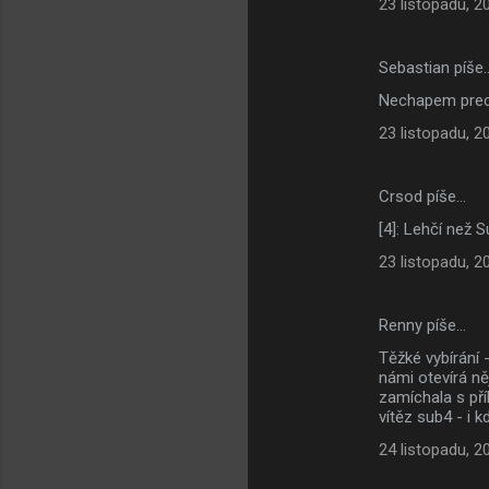
23 listopadu, 2
Sebastian píše
Nechapem preco
23 listopadu, 2
Crsod píše…
[4]: Lehčí než 
23 listopadu, 2
Renny píše…
Těžké vybírání 
námi otevírá ně
zamíchala s pří
vítěz sub4 - i k
24 listopadu, 2