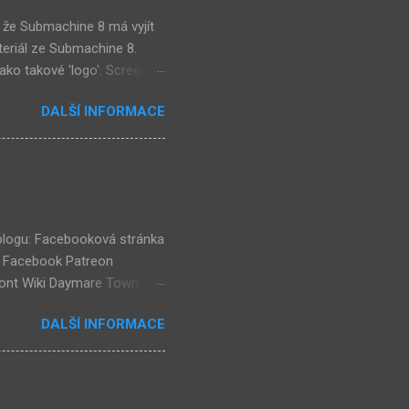
 že Submachine 8 má vyjít
teriál ze Submachine 8.
ako takové 'logo'. Screen
mi zajímavě. Vypadá podobně
DALŠÍ INFORMACE
e objevil jako ikona her na
tě (čili jiné dimenzi) a co
už nemůže nejspíš ukázat
ě a podobně. Mě ten screen
ví dost flóry i strojů
 blogu: Facebooková stránka
k Facebook Patreon
ront Wiki Daymare Town
rse, číselné lokace (240)
DALŠÍ INFORMACE
házejí "Čtenářské Ankety"!
eaktuální) (54) Kulturní