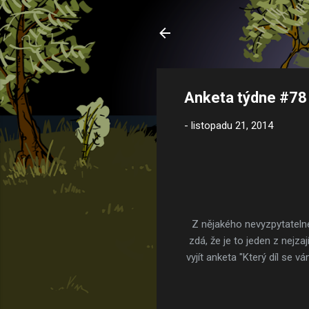
Anketa týdne #78
-
listopadu 21, 2014
Z nějakého nevyzpytateln
zdá, že je to jeden z nejza
vyjít anketa "Který díl se v