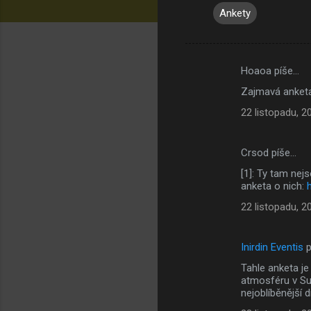
Ankety
Hoaoa píše…
K
Zajmavá anketa
o
22 listopadu, 2
m
e
Crsod píše…
n
[1]: Ty tam nejs
t
anketa o nich:
á
22 listopadu, 2
ř
e
Inirdin Eventis
p
Tahle anketa je
atmosféru v Sub
nejoblíběnější 