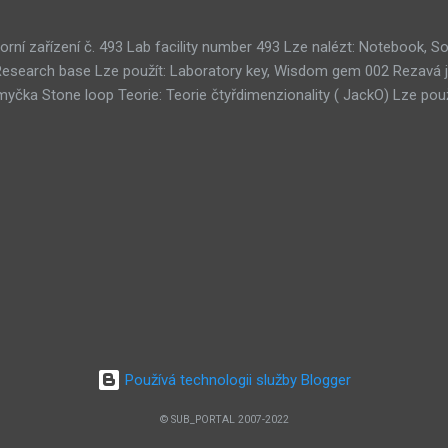
orní zařízení č. 493 Lab facility number 493 Lze nalézt: Notebook,
Research base Lze použít: Laboratory key, Wisdom gem 002 Rezavá 
čka Stone loop Teorie: Teorie čtyřdimenzionality ( JackO) Lze použ
kamů Tri-gem room Teorie: Teorie umělého života ( 001010) Lze na
oužít: 3× Wisdom gem 011 Koridor strojovny Clockwork corridor Teor
ruhá hrobka Second tomb 051 Ouroborosův tunel Ouroboros tunnel T
ých systémů ( Zerpentos) Lze použít: Copper plate 076 Místnost ce
u , Teorie SubMURchine , Teorie lidského terče ( Death Road) 100 M
earch room Lze použít: Wisdom gem 103 Starověké ruiny Ancient rui
Starověká sekce Ancient section 128 Centrum pro úpravy subnetu Sub
Používá technologii služby Blogger
© SUB_PORTAL 2007-2022