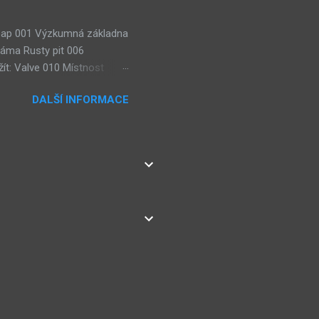
 Soap 001 Výzkumná základna
jáma Rusty pit 006
ít: Valve 010 Místnost
lézt: 3× Wisdom gem, Weight
DALŠÍ INFORMACE
ie: Teorie karmy (Pyro
eorie: Teorie
sty Road room Teorie:
ístnost výzkumu sub-botů
ns Lze použít: 2× Dragon
net editing cen...