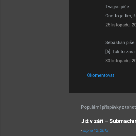
Twigss píše…
Ono to je tím, ž
25 listopadu, 2
Sebastian píše
[5]: Tak to zas 
30 listopadu, 2
Okomentovat
Populární příspěvky z toho
Již v září – Submachi
-
srpna 12, 2012