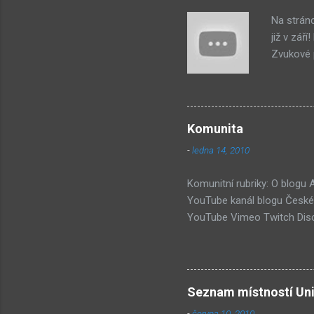
Na strán
již v zář
Zvukové p
byl na st
jako syst
PastelPor
je ten bí
Komunita
další, pr
-
ledna 14, 2010
příjde za
Hmm... Da
Komunitní rubriky: O blogu
YouTube kanál blogu České 
YouTube Vimeo Twitch Disc
Wiki Seznam nejdiskutovaněj
Submachine 8: The Plan (16
(74) Submachine 6 v sobotu?
vlivy #1: UVB-76 (49) Pod 
Seznam místností Uni
-
června 10, 2010