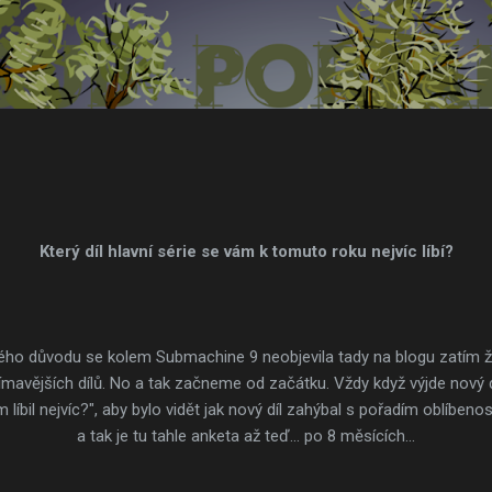
Přeskočit na hlavní obsah
Který díl hlavní série se vám k tomuto roku nejvíc líbí?
ého důvodu se kolem Submachine 9 neobjevila tady na blogu zatím ž
jímavějších dílů. No a tak začneme od začátku. Vždy když výjde nový d
ám líbil nejvíc?", aby bylo vidět jak nový díl zahýbal s pořadím oblíben
a tak je tu tahle anketa až teď... po 8 měsících...