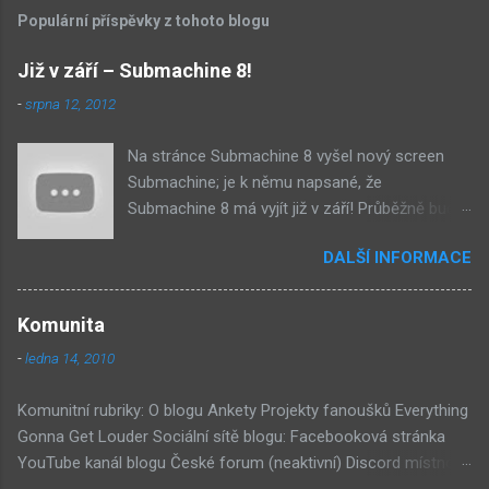
Populární příspěvky z tohoto blogu
Již v září – Submachine 8!
-
srpna 12, 2012
Na stránce Submachine 8 vyšel nový screen
Submachine; je k němu napsané, že
Submachine 8 má vyjít již v září! Průběžně budu
přidávat zveřejněné screeny! Asi první
DALŠÍ INFORMACE
zveřejněný materiál ze Submachine 8. Zvukové
pozadí menu. První screen, který se na stránce
objevil, zdá se spíše jako takové 'logo'. Screen
Komunita
byl na stránce Sub8 ale nyní je tam ten pod
-
ledna 14, 2010
tímhle. Další screen, vypadá velmi zajímavě.
Vypadá podobně jako systém padacího mostu
Komunitní rubriky: O blogu Ankety Projekty fanoušků Everything
v DaymareTown 1 ( stránka sub8 ) Screen, který
Gonna Get Louder Sociální sítě blogu: Facebooková stránka
se objevil jako ikona her na PastelPortal.com,
YouTube kanál blogu České forum (neaktivní) Discord místnost
vypadá to snad že vystoupíme z Liziny lodi,
Externí odkazy: Mateusz Skutnik Facebook Patreon YouTube