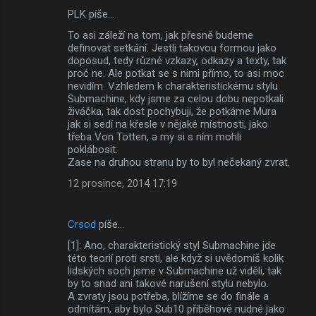
PLK píše…
K
To asi záleží na tom, jak přesně budeme
o
definovat setkání. Jestli takovou formou jako
m
doposud, tedy různé vzkazy, odkazy a texty, tak
proč ne. Ale potkat se s nimi přímo, to asi moc
e
nevidím. Vzhledem k charakteristickému stylu
Submachine, kdy jsme za celou dobu nepotkali
n
živáčka, tak dost pochybuji, že potkáme Mura
t
jak si sedí na křesle v nějaké místnosti, jako
třeba Von Totten, a my si s ním mohli
á
poklábosit.
ř
Zase na druhou stranu by to byl nečekaný zvrat.
e
12 prosince, 2014 17:19
Crsod
píše…
[1]: Ano, charakteristický styl Submachine jde
této teorií proti srsti, ale když si uvědomíš kolik
lidských soch jsme v Submachine už viděli, tak
by to snad ani takové narušení stylu nebylo.
A zvraty jsou potřeba, blížíme se do finále a
odmítám, aby bylo Sub10 příběhově nudné jako