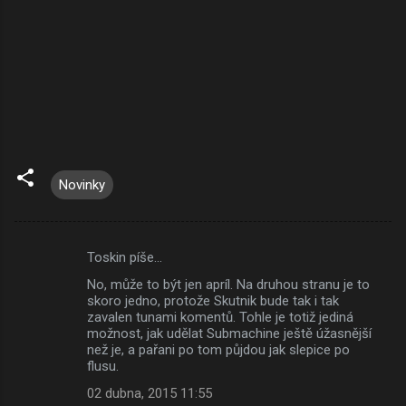
Novinky
Toskin píše…
K
No, může to být jen apríl. Na druhou stranu je to
o
skoro jedno, protože Skutnik bude tak i tak
m
zavalen tunami komentů. Tohle je totiž jediná
možnost, jak udělat Submachine ještě úžasnější
e
než je, a pařani po tom půjdou jak slepice po
flusu.
n
t
02 dubna, 2015 11:55