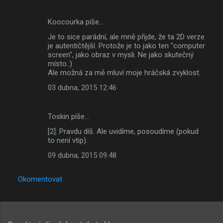
á
ř
Koocourka píše…
e
Je to sice parádní, ale mně přijde, že ta 2D verze
je autentičtější. Protože je to jako ten "computer
screen", jako obraz v mysli. Ne jako skutečný
místo.:)
Ale možná za mě mluví moje hráčská zvyklost.
03 dubna, 2015 12:46
Toskin píše…
[2]: Pravdu díš. Ale uvidíme, posoudíme (pokud
to není vtip).
09 dubna, 2015 09:48
Okomentovat