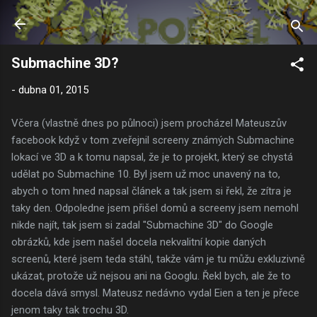
Přeskočit na hlavní obsah
Submachine 3D?
-
dubna 01, 2015
Včera (vlastně dnes po půlnoci) jsem procházel Mateuszův
facebook když v tom zveřejnil screeny známých Submachine
lokací ve 3D a k tomu napsal, že je to projekt, který se chystá
udělat po Submachine 10. Byl jsem už moc unavený na to,
abych o tom hned napsal článek a tak jsem si řekl, že zítra je
taky den. Odpoledne jsem přišel domů a screeny jsem nemohl
nikde najít, tak jsem si zadal "Submachine 3D" do Google
obrázků, kde jsem našel docela nekvalitní kopie daných
screenů, které jsem teda stáhl, takže vám je tu můžu exkluzivně
ukázat, protože už nejsou ani na Googlu. Řekl bych, ale že to
docela dává smysl. Mateusz nedávno vydal Eien a ten je přece
jenom taky tak trochu 3D.