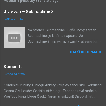
Populární příspěvky z tohoto blogu
Již v září – Submachine 8!
-
srpna 12, 2012
Na stránce Submachine 8 vyšel nový screen
Submachine; je k němu napsané, že
Submachine 8 má vyjít již v září! Průběžně budu
přidávat zveřejněné screeny! Asi první
DALŠÍ INFORMACE
zveřejněný materiál ze Submachine 8. Zvukové
pozadí menu. První screen, který se na stránce
objevil, zdá se spíše jako takové 'logo'. Screen
Komunita
byl na stránce Sub8 ale nyní je tam ten pod
-
ledna 14, 2010
tímhle. Další screen, vypadá velmi zajímavě.
Vypadá podobně jako systém padacího mostu
Komunitní rubriky: O blogu Ankety Projekty fanoušků Everything
v DaymareTown 1 ( stránka sub8 ) Screen, který
Gonna Get Louder Sociální sítě blogu: Facebooková stránka
se objevil jako ikona her na PastelPortal.com,
YouTube kanál blogu České forum (neaktivní) Discord místnost
vypadá to snad že vystoupíme z Liziny lodi,
Externí odkazy: Mateusz Skutnik Facebook Patreon YouTube
ovšem v páte vrstě (čili jiné dimenzi) a co je ten